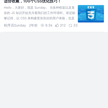
适合收藏，100个CSS优化技巧！
Hello，大家好，我是 Sunday。 当各种框架以及复
杂的 JS 知识开始充斥着我们的工作环境时。谁还能
够记得，以 CSS 来构建更加良好的用户体验，也是
前端的一个重要组成部分~~
程序员Sunday
2年前
9.5k
312
33
总结Vue3的13种传参通信方式，非常齐全
特意总结一下vue3竟然总结出来13种传参通信方式
那么多，13种我分别都列了出来，并且带上最通俗
易懂的例子。
天天鸭
2年前
20k
275
41
接私活神器：1200+ 免费开源模板！！！
经常接私活或者搭建过一些个人站点或和博客的前
端同学应该都深有体会： 缺乏精美的设计和交互会
让网站显得平淡无奇！！！ 🌟 感觉个人制作网站超
级头疼？？？ 别担心，HTMLrev 来帮你轻松搞
前端开发爱好者
2年前
27k
431
54
定！！！ 什