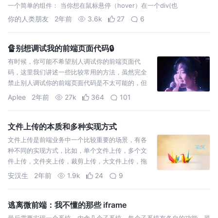
一个简单的组件： 当你想在鼠标悬停（hover）在一个div(也
你的人类朋友
2年前
3.6k
27
6
🔏别想调试我的前端页面代码🔒
有时候，你可能不希望别人调试你的前端页面代
码，这里我们讲述一些比较常用的方法，虽然完全
禁止别人调试你的前端页面代码是不太可能的，但
你可以采取一些措施来增加调试的难度。
Aplee
2年前
27k
364
101
文件上传的本质和多种实现方式
文件上传是前端业务中一个比较重要的场景，有各
种不同的实现方式，比如，单个文件上传，多个文
件上传，文件夹上传，裁剪上传，大文件上传，拖
拽上传等等。但是文件上传的核心逻辑很好理解，
安汉生
2年前
1.9k
24
9
就是客户端将文件数据上传
逃离微前端：我不懂的那些 iframe
最后需要实现一个系统，内含几个子系统，每个子系统有各自的功能、菜