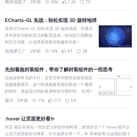
晓得迷路了
2年前
49k
1.2k
75
具类方法，这些方法就是之
ECharts-GL 实战：轻松实现 3D 旋转地球
使用 ECharts-GL 轻松实现 3D 旋转地球，并通过
其丰富的功能和灵活的配置选项，添加自己的数据
和交互功能，让地球变得更加有趣和实用！
前端梦工厂
2年前
16k
47
28
先别着急封装组件，带你了解封装组件的一些思考
比如这种常见的卡片，在首页和详情页或者其他页
面都需要展示，这个时候就要考虑封装成一个通用
的组件，来提高代码的复用性和可维护性。 先理一
下这个结构，首先内容区相同，不同的是底部的按
索尔
2年前
11k
113
54
钮，在不同的页面显示
:hover 让页面更好看✨
前言 最近在美化一些自定义的组件的时候，发现仅仅一个:hover就可以
让自己的页面生动很多，今天就来分享一下。🤟 具体使用 比如我封装了