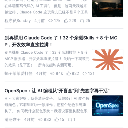
在终端里写代码的 AI 工具”。 但是，这两天我越来
越觉得，Claude Code 这玩意儿已经不是单个工具
了，它开始长生态了...
程序员Sunday
4月前
17k
228
25
别再裸用 Claude Code 了！32 个亲测Skills + 8 个 MC
P，开发效率直接拉满！
别再裸用 Claude Code 了！32 个亲测技能 + 8 个
MCP 服务器，开发效率直接拉满！ 先晒一下我装完
的效果（见下图），所有技能均实测可用。
蝎子莱莱爱打怪
4月前
84k
822
131
OpenSpec：让 AI 编程从"开盲盒"到"先签字再干活"
Hi～大家好呀，我是清汤饺子。 我曾经让 AI 改个按
钮颜色，它噼里啪啦一顿操作，把整个配色系统重
构了。 你问我什么配色系统？我没说要重构配色系
统啊。 AI：但重构之后更好看啊。 ……行吧。 这个
清汤饺子
4月前
932
15
1
场景