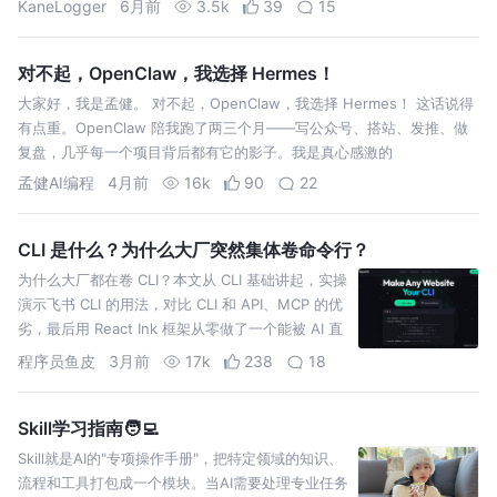
KaneLogger
6月前
3.5k
39
15
对不起，OpenClaw，我选择 Hermes！
大家好，我是孟健。 对不起，OpenClaw，我选择 Hermes！ 这话说得
有点重。OpenClaw 陪我跑了两三个月——写公众号、搭站、发推、做
复盘，几乎每一个项目背后都有它的影子。我是真心感激的
孟健AI编程
4月前
16k
90
22
CLI 是什么？为什么大厂突然集体卷命令行？
为什么大厂都在卷 CLI？本文从 CLI 基础讲起，实操
演示飞书 CLI 的用法，对比 CLI 和 API、MCP 的优
劣，最后用 React Ink 框架从零做了一个能被 AI 直
接调用的 CLI
程序员鱼皮
3月前
17k
238
18
Skill学习指南🧑‍💻
Skill就是AI的"专项操作手册"，把特定领域的知识、
流程和工具打包成一个模块。当AI需要处理专业任务