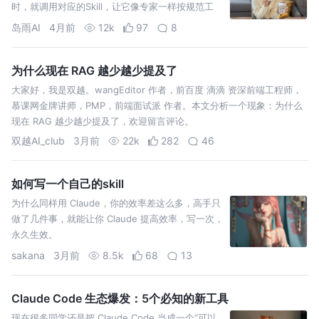
时，就调用对应的Skill，让它像专家一样按规范工
作。本文主要介绍Skill的基础入门知识。
岛雨AI
4月前
12k
97
8
为什么现在 RAG 越少越少提及了
大家好，我是双越。wangEditor 作者，前百度 滴滴 资深前端工程师，
慕课网金牌讲师，PMP，前端面试派 作者。本文分析一个现象：为什么
现在 RAG 越少越少提及了，欢迎留言评论。
双越AI_club
3月前
22k
282
46
如何写一个自己的skill
为什么同样用 Claude，你的效率差这么多，高手只
做了几件事，就能让你 Claude 提高效率，写一次，
永久生效。
sakana
3月前
8.5k
68
13
Claude Code 生态爆发：5个必知的新工具
现在很多同学还是把 Claude Code 当成一个“可以