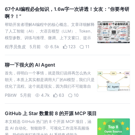
67个AI编程必会知识，1.6w字一次讲透！女友：“你要考研
啊？！”
帮助开发者理解AI编程中的核心概念。文章详细解释
了人工智能（AI）、大语言模型（LLM）、Token、
模型参数、训练与推理、微调、上下文窗口、提示
词（Prompt）、MCP、Agent Skills等
程序员鱼皮
5月前
6.5k
123
11
聊一下很火的 AI Agent
首先，得明白一个事情，就是我们说得再怎么热火
朝天，本质上其实都是调用大厂的AI模型，我们只是
优化了流程。这个就是现实，因为我们不可能靠自
己造出AI模型！
PBitW
5月前
4.7k
63
10
GitHub 上 Star 数量前 8 的开源 MCP 项目
本文精选 GitHub 热门的 8 个开源 MCP 项目，涵
盖 AI 自动化、智能助手、可视化工作流等高频场
景，助你快速打造强大的 AI 系统集成能力。