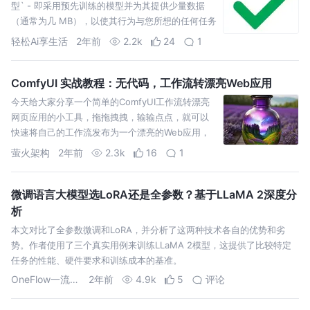
型` - 即采用预先训练的模型并为其提供少量数据
（通常为几 MB），以使其行为与您所想的任何任务
保持一致。例如，如果您想要一个编码助手模型，
轻松Ai享生活
2年前
2.2k
24
1
您可以根据
ComfyUI 实战教程：无代码，工作流转漂亮Web应用
今天给大家分享一个简单的ComfyUI工作流转漂亮
网页应用的小工具，拖拖拽拽，输输点点，就可以
快速将自己的工作流发布为一个漂亮的Web应用，
再也不用担心用户暴走的问题。
萤火架构
2年前
2.3k
16
1
微调语言大模型选LoRA还是全参数？基于LLaMA 2深度分
析
本文对比了全参数微调和LoRA，并分析了这两种技术各自的优势和劣
势。作者使用了三个真实用例来训练LLaMA 2模型，这提供了比较特定
任务的性能、硬件要求和训练成本的基准。
OneFlow一流科技
2年前
4.9k
5
评论