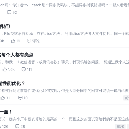
tch呢？你知道try...catch是个同步代码块，不能异步捕获错误吗？一起来看看如何
8
92
解析》
File类继承自Blob，存在slice方法， 利用slice方法将大文件切片。同一个
.9k
19
评论
其实每个人都有亮点
服务。和我 1-1 微信语音（或腾讯会议）聊天，我现场解答问题。 想通过我个
来的人。
1.6k
111
端性能优化？
都被问到过前端性能优化如何实现，但是大部分同学的回答可能说一说自己做了
之后，没有量化的结果去衡量自己的优化到底有没有用
311
10
前
一血！
面试，确实小厂中薪资算给的最高的一个，而且这次的面试官给我的不是压迫感
，我就会虚心请教一下面试官可否讲解一下，比如一些之前没
126
28
前端