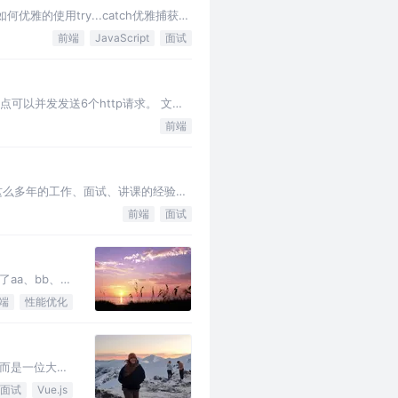
优雅的使用try...catch优雅捕获异
前端
JavaScript
面试
站点可以并发发送6个http请求。 文件
前端
人这么多年的工作、面试、讲课的经验和
前端
面试
aa、bb、
端
性能优化
而是一位大佬
面试
Vue.js