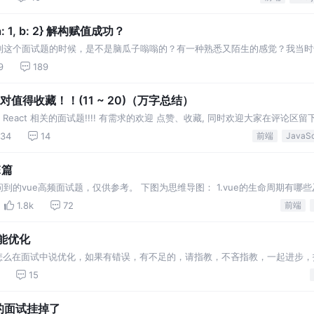
a: 1, b: 2} 解构赋值成功？
这个面试题的时候，是不是脑瓜子嗡嗡的？有一种熟悉又陌生的感觉？我当时也
9
189
绝对值得收藏！！(11 ~ 20)（万字总结）
React 相关的面试题!!!! 有需求的欢迎 点赞、收藏, 同时欢迎大家在评论区
134
14
前端
E篇
的vue高频面试题，仅供参考。 下图为思维导图： 1.vue的生命周期有哪
w Vue()之后触发的第一个钩
1.8k
72
前端
能优化
你怎么在面试中说优化，如果有错误，有不足的，请指教，不吝指教，一起进步，
个赞支持一下。 我个人认为性能优化可以从三个方面来进行，一是代码层面的
15
开场白切记要…
，我的面试挂掉了