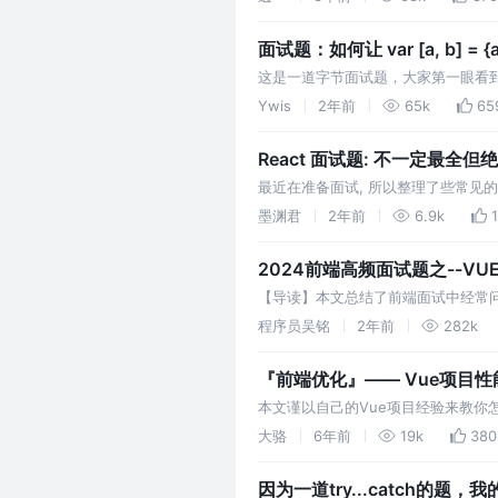
面试题：如何让 var [a, b] = {
这是一道字节面试题，大家第一眼看到
看思路吧。
Ywis
2年前
65k
65
React 面试题: 不一定最全但
最近在准备面试, 所以整理了些常见的 
问到的问题, 一起讨论....
墨渊君
2年前
6.9k
2024前端高频面试题之--VU
【导读】本文总结了前端面试中经常问到
期做了什么？ beforeCreate是ne
程序员吴铭
2年前
282k
『前端优化』—— Vue项目性
本文谨以自己的Vue项目经验来教
作。如果觉得的本文对您有帮助，点
大骆
6年前
19k
380
打包的优化，三是项目部署的优化。 
因为一道try...catch的题