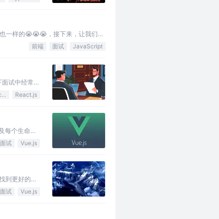
一样的😭😭😭，接下来，让我们看
前端
面试
JavaScript
留下面试中经常被
JavaScript
React.js
些及每个生命周
面试
Vue.js
找到更好的工
优化，二是项目
面试
Vue.js