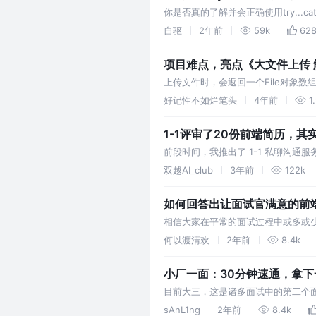
你是否真的了解并会正确使用try...ca
步错误吧
自驱
2年前
59k
62
项目难点，亮点《大文件上传 
上传文件时，会返回一个File对象数组，
唯一值 上传 时需要告诉后端，我们
好记性不如烂笔头
4年前
1
1-1评审了20份前端简历，
前段时间，我推出了 1-1 私聊沟通
教训，帮助那些有技术干货却写不出
双越AI_club
3年前
122k
如何回答出让面试官满意的前
相信大家在平常的面试过程中或多或少
cc...配置；亦或是说了这些配置
何以渡清欢
2年前
8.4k
小厂一面：30分钟速通，拿下
目前大三，这是诸多面试中的第二个
正在耐心指导。聊到我不了解的地方
sAnL1ng
2年前
8.4k