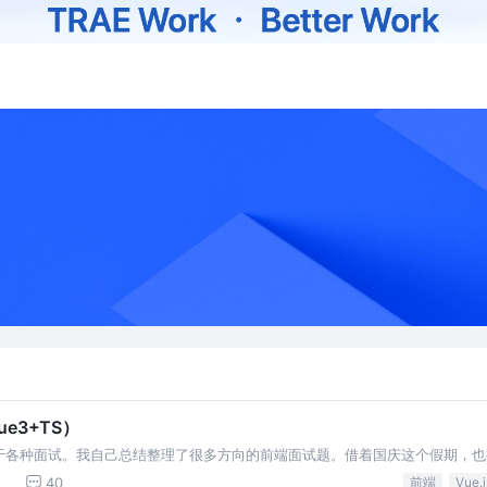
e3+TS）
于各种面试。我自己总结整理了很多方向的前端面试题。借着国庆这个假期，也
够拿到满意的offer。
40
前端
Vue.j