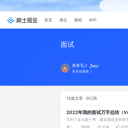
首页
沸点
课程
APP
面试
卷卷毛_1
更多收藏集
12篇文章 · 0订阅
2022年我的面试万字总结（Vu
又到了金九银十季，最近我也是奔波
结分享给大家，也祝正在面试的朋友们能
逍丶
3年前
63k
870