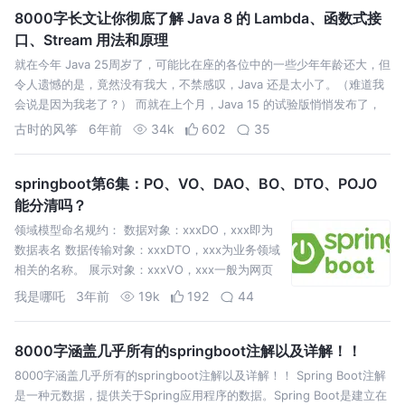
8000字长文让你彻底了解 Java 8 的 Lambda、函数式接
口、Stream 用法和原理
就在今年 Java 25周岁了，可能比在座的各位中的一些少年年龄还大，但
令人遗憾的是，竟然没有我大，不禁感叹，Java 还是太小了。（难道我
会说是因为我老了？） 而就在上个月，Java 15 的试验版悄悄发布了，
但是在 Java 界一直有个神秘现象，那就是「你发你发任你发，我的…
古时的风筝
6年前
34k
602
35
springboot第6集：PO、VO、DAO、BO、DTO、POJO
能分清吗？
领域模型命名规约： 数据对象：xxxDO，xxx即为
数据表名 数据传输对象：xxxDTO，xxx为业务领域
相关的名称。 展示对象：xxxVO，xxx一般为网页
名称。 POJO是DO/DTO/BO/VO
我是哪吒
3年前
19k
192
44
8000字涵盖几乎所有的springboot注解以及详解！！
8000字涵盖几乎所有的springboot注解以及详解！！ Spring Boot注解
是一种元数据，提供关于Spring应用程序的数据。Spring Boot是建立在