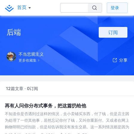
首页
登录
后端
订阅
不当悲观主义
更多收藏集
12篇文章 · 0订阅
再有人问你分布式事务，把这篇扔给他
不知道你是否遇到过这样的情况，去小卖铺买东西，付了钱，但是店主因
为处理了一些其他事，居然忘记你付了钱，又叫你重新付。又或者在网上
购物明明已经扣款，但是却告诉我没有发生交易。这一系列情况都是因为
没有事务导致的。这说明了事务在生活中的一些重要性。有了事务，你去