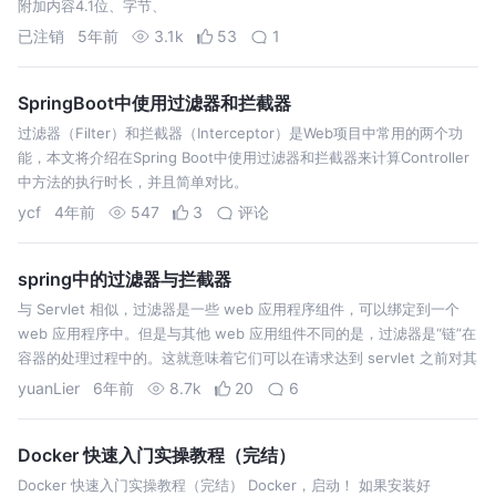
附加内容4.1位、字节、
已注销
5年前
3.1k
53
1
SpringBoot中使用过滤器和拦截器
过滤器（Filter）和拦截器（Interceptor）是Web项目中常用的两个功
能，本文将介绍在Spring Boot中使用过滤器和拦截器来计算Controller
中方法的执行时长，并且简单对比。
ycf
4年前
547
3
评论
spring中的过滤器与拦截器
与 Servlet 相似，过滤器是一些 web 应用程序组件，可以绑定到一个
web 应用程序中。但是与其他 web 应用组件不同的是，过滤器是“链”在
容器的处理过程中的。这就意味着它们可以在请求达到 servlet 之前对其
进行访问，也可以在响应信息返回到客户端之前对其进行拦…
yuanLier
6年前
8.7k
20
6
Docker 快速入门实操教程（完结）
Docker 快速入门实操教程（完结） Docker，启动！ 如果安装好