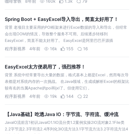
咖啡拿铁
8年前
160k
1.3k
79
小卖铺买东西，那就是一…
Spring Boot + EasyExcel导入导出，简直太好用了！
背景 老项目主要采用的POI框架来进行Excel数据的导入和导出，但经常
会出现OOM的情况，导致整个服务不可用。后续逐步转移到
EasyExcel，简直不能太好用了。 EasyExcel是阿里巴巴开源插
程序新视界
4年前
16k
155
16
EasyExcel太方便易用了，强烈推荐！
背景 系统中经常要导出大量的数据，格式基本上都是Excel，然而每次导
表都是对系统内存的一次挑战。 在Java领域，生成或解析Excel的框架比
较有名的当属Apache的poi和jxl了。但使用它们，
程序新视界
4年前
19k
144
22
【Java基础】吃透Java IO：字节流、字符流、缓冲流
JavaIO流前言1初识JavaIO1.1IO流分类1.2案例实操2IO流对象2.1File类
2.2字节流2.3字符流2.4序列化3IO流方法3.1字节流方法3.2字符流方法4