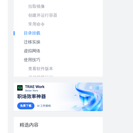
拉取镜像
创建并运行容器
常用命令
目录挂载
迁移实操
虚拟网络
使用技巧
查看软件版本
保持容器运行
构建/推送镜像
编写Dockerfile文件
构建镜像
推送镜像
层与缓存
精选内容
Docker Compose