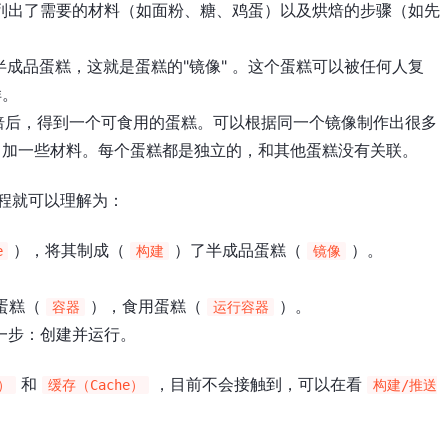
列出了需要的材料（如面粉、糖、鸡蛋）以及烘焙的步骤（如先
。
成品蛋糕，这就是蛋糕的"镜像" 。这个蛋糕可以被任何人复
样。
焙后，得到一个可食用的蛋糕。可以根据同一个镜像制作出很多
己加一些材料。每个蛋糕都是独立的，和其他蛋糕没有关联。
过程就可以理解为：
），将其制成（
）了半成品蛋糕（
）。
e
构建
镜像
蛋糕（
），食用蛋糕（
）。
容器
运行容器
一步：创建并运行。
和
，目前不会接触到，可以在看
s）
缓存（Cache）
构建/推送