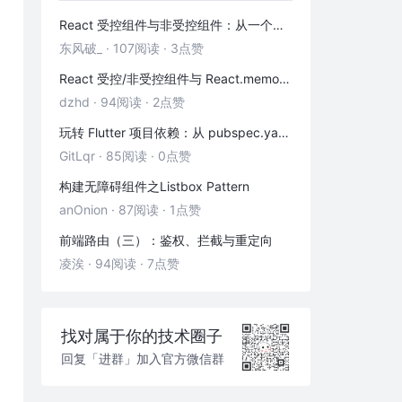
结语
React 受控组件与非受控组件：从一个输入框讲清表单数据流
东风破_
·
107阅读
·
3点赞
React 受控/非受控组件与 React.memo 性能优化——从本质到实战
dzhd
·
94阅读
·
2点赞
玩转 Flutter 项目依赖：从 pubspec.yaml 到实战包管理
GitLqr
·
85阅读
·
0点赞
构建无障碍组件之Listbox Pattern
anOnion
·
87阅读
·
1点赞
前端路由（三）：鉴权、拦截与重定向
凌涘
·
94阅读
·
7点赞
找对属于你的技术圈子
回复「进群」加入官方微信群