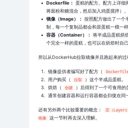
Dockerfile：
蛋糕的配方。配方上详细
将面粉和糖混合，然后加入鸡蛋搅拌）
镜像（Image）：
按照配方做出了一个半
制，每一个复制品都会和原蛋糕一模一
容器（Container）：
将半成品蛋糕烘
个完全一样的蛋糕，也可以在烘焙时自
所以从DockerHub拉取镜像并且跑起来的
镜像提供者编写好了配方（
Dockerfil
用户购买（
）这个半成品蛋糕。
拉取
烘焙（
）后得到了一个可食用的
创建
通常创建容器和运行容器都会归拢在同
还有另外两个比较重要的概念：
层（Layer
这一节时再去深入理解。
镜像