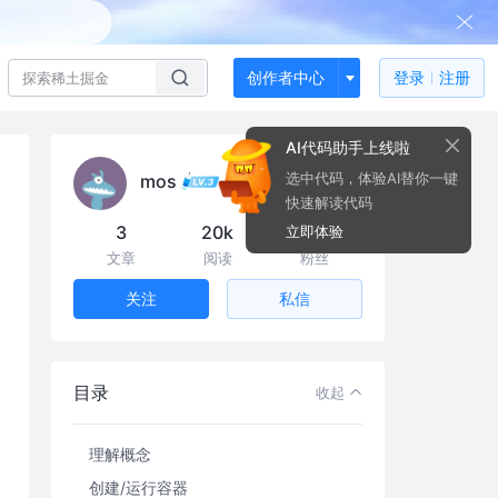
创作者中心
登录
注册
AI代码助手上线啦
选中代码，体验AI替你一键
mos
快速解读代码
3
20k
16
立即体验
文章
阅读
粉丝
私信
关注
目录
收起
Docker 快速入门实操教程（完结）
理解概念
创建/运行容器