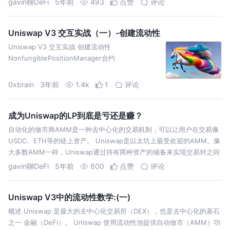
gavin聊DeFi
5年前
493
点赞
评论
Uniswap V3 交互实战（一）-创建流动性
Uniswap V3 交互实战 创建流动性
NonfungiblePositionManager合约
0xbrain
3年前
1.4k
1
评论
成为Uniswap的LP到底是亏还是赚？
自动化的做市商AMM是一种去中心化的交易机制，可以让用户在交易像
USDC、ETH等的链上资产。 Uniswap是以太坊上最受欢迎的AMM。像
大多数AMM一样，Uniswap通过持有两种资产的储备来实现交易对之间
的兑换。并储备量确定交易价格，使价格与大盘保持一致。 为“资金池”
gavin聊DeFi
5年前
600
点赞
评论
提…
Uniswap V3中的流动性数学:(一)
概述 Uniswap 是最大的去中心化交易所（DEX），也是去中心化的基石
之一 金融（DeFi）。 Uniswap 使用流动性池提供自动做市（AMM）功