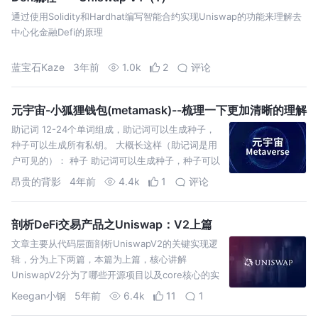
通过使用Solidity和Hardhat编写智能合约实现Uniswap的功能来理解去
中心化金融Defi的原理
蓝宝石Kaze
3年前
1.0k
2
评论
元宇宙-小狐狸钱包(metamask)--梳理一下更加清晰的理解
助记词 12-24个单词组成，助记词可以生成种子，
种子可以生成所有私钥。 大概长这样（助记词是用
户可见的）： 种子 助记词可以生成种子，种子可以
生成所有的私钥。 如果用1Password来比喻，种子
昂贵的背影
4年前
4.4k
1
评论
就
剖析DeFi交易产品之Uniswap：V2上篇
文章主要从代码层面剖析UniswapV2的关键实现逻
辑，分为上下两篇，本篇为上篇，核心讲解
UniswapV2分为了哪些开源项目以及core核心的实
现。
Keegan小钢
5年前
6.4k
11
1