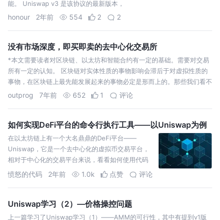
能。 Uniswap v3 是该协议的最新版本，
honour
2年前
554
2
2
没有市场深度，即买即卖的去中心化交易所
*本文需要读者对区块链、以太坊和智能合约有一定的基础。需要对交易
所有一定的认知。 区块链对实体性质的事物影响会滞后于对虚拟性质的
事物，在区块链上最先能发展起来的事物必定是形而上的。那些我们看不
见摸不着的“体系”、“制度”甚至是“法律”，会最快的在区块链上试验，其
outprog
7年前
652
1
评论
中货币和交易所是…
如何实现DeFi平台的命令行执行工具——以Uniswap为例
在以太坊链上有一个大名鼎鼎的DeFi平台——
Uniswap，它是一个去中心化的虚拟币交易平台，
相对于中心化的交易平台来说，看看如何使用代码
实现相关兑换的功能
愤怒的代码
2年前
1.0k
点赞
评论
Uniswap学习（2）—价格操控问题
上一篇学习了Uniswap学习（1）——AMM的可行性，其中有提到v1版