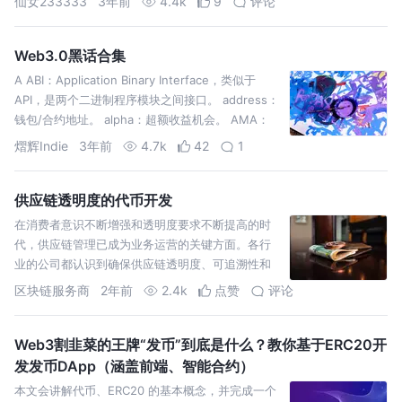
仙女233333
3年前
4.4k
9
评论
Web3.0黑话合集
A ABI：Application Binary Interface，类似于
API，是两个二进制程序模块之间接口。 address：
钱包/合约地址。 alpha：超额收益机会。 AMA：
Ask Me
熠辉Indie
3年前
4.7k
42
1
供应链透明度的代币开发
在消费者意识不断增强和透明度要求不断提高的时
代，供应链管理已成为业务运营的关键方面。各行
业的公司都认识到确保供应链透明度、可追溯性和
问责制的重要性。由区块链技术支持的代币开发已
区块链服务商
2年前
2.4k
点赞
评论
成为应对这些挑战并彻底改
Web3割韭菜的王牌“发币”到底是什么？教你基于ERC20开
发发币DApp（涵盖前端、智能合约）
本文会讲解代币、ERC20 的基本概念，并完成一个