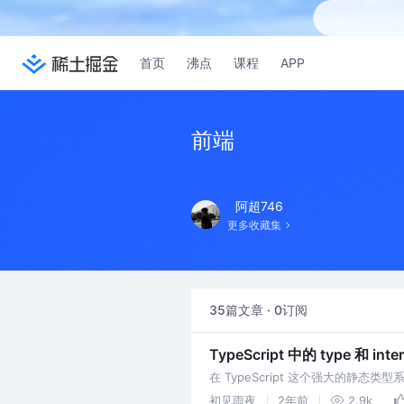
首页
沸点
课程
APP
前端
阿超746
更多收藏集
35篇文章 · 0订阅
TypeScript 中的 type 和
在 TypeScript 这个强大的静态
间的区别是什么，在实际开发过程中
初见雨夜
2年前
2.9k