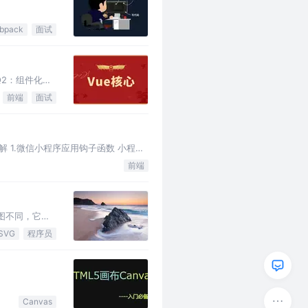
bpack
面试
Q2：组件化是
前端
面试
 1.微信小程序应用钩子函数 小程序
前端
与位图不同，它使
SVG
程序员
Canvas