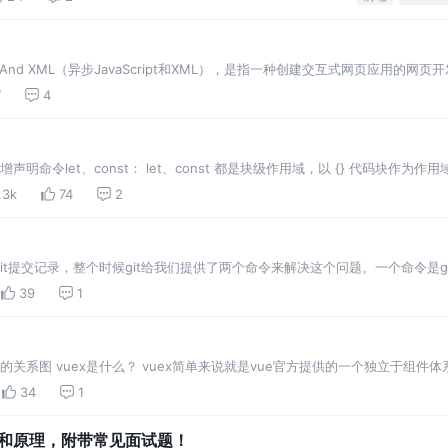
ascript And XML（异步JavaScript和XML），是指一种创建交互式网页应用的网
页的技术。它可以令开发者只向服务器获取数据（而不是图片，HTML文档等资源
7
4
 新增声明命令let、const： let、const 都是块级作用域，以 {} 代码块
.3k
74
2
交记录，整个时候git给我们提供了两个命令来解决这个问题。一个命令是git res
reset命令是回滚某次提交，被回滚的提交将不会出现在提交记录中，而git r…
39
1
mutations的关系图 vuex是什么？ vuex简单来说就是vue官方提供的一个独
34
1
知识和原理，附带常见面试题！