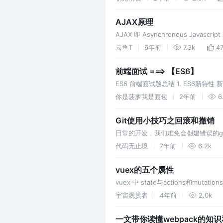
AJAX原理
AJAX 即 Asynchronous Jav
AJAX 是一种用于创建快速动态网
云鱼T
6年前
7.3k
4
资…
前端面试 ===> 【ES6】
ES6 前端面试题总结 1. ES6新特性
存放在变量提升，只能先声明后
你是菠萝我是面包
2年前
6
Git使用小技巧之回滚和撤销
日常的开发，我们难免会创建错误的git提
有啥区别呢？两者主要的区别是，git 
代码无止境
7年前
6.2k
vuex的五个属性
vuex 中 state与actions和
决多个组件之间的通信 vu
宇宙观赏者
4年前
2.0k
一文带你读懂webpack的