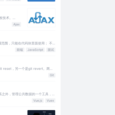
页开发技术。
），互联网
Ajax
作为作用域范围，只能在代码块里面使用； 不
前端
JavaScript
面试
et，另一个是git revert。两者
Git
立于组件体系之外，管理公共数据的一个工具，解
Vue.js
Vuex