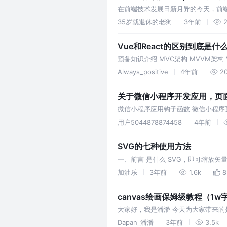
在前端技术发展日新月异的今天，前端
35岁就退休的老狗
3年前
Vue和React的区别到底是什
预备知识介绍 MVC架构 MVVM架构
什么意思？ RQ3：如何理解React
Always_positive
4年前
2
关于微信小程序开发应用，页
微信小程序应用钩子函数 微信小程序
的生命周期函数是在app.js里面调用的
用户5044878874458
4年前
SVG的七种使用方法
一、前言 是什么 SVG，即可缩放矢量图形
用矢量路径描述图像，因此可以无限缩
加油乐
3年前
1.6k
8
canvas绘画保姆级教程（1w
大家好，我是潘潘 今天为大家带来的是
Dapan_潘潘
3年前
3.5k