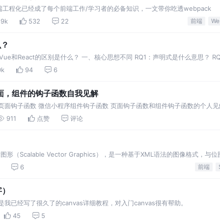
工程化已经成了每个前端工作/学习者的必备知识，一文带你吃透webpack
29k
532
22
前端
We
么？
 Vue和React的区别是什么？ 一、核心思想不同 RQ1：声明式是什么意思？ R
的单向数据流？ 二、组件写
0k
94
6
面，组件的钩子函数自我见解
页面钩子函数 微信小程序组件钩子函数 页面钩子函数和组件钩子函数的个人见解
，通过App(O
911
点赞
评论
（Scalable Vector Graphics），是一种基于XML语法的图像格式，
放而不失真。SVG已经
6
前端
字）
我已经写了很久了的canvas详细教程，对入门canvas很有帮助。
45
5