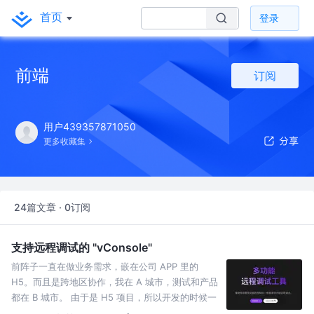
首页
登录
前端
订阅
用户439357871050
更多收藏集
24篇文章 · 0订阅
支持远程调试的 "vConsole"
前阵子一直在做业务需求，嵌在公司 APP 里的
H5。而且是跨地区协作，我在 A 城市，测试和产品
都在 B 城市。 由于是 H5 项目，所以开发的时候一
般都会实例化个 vConsole ，方便查