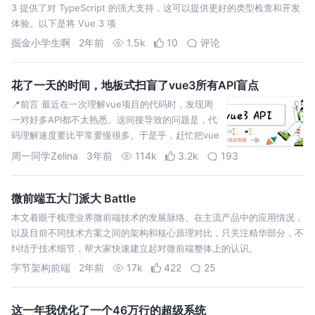
3 提供了对 TypeScript 的强大支持，这可以提供更好的类型检查和开发
体验。以下是将 Vue 3 项
掘金小学生啊
2年前
1.5k
10
评论
花了一天的时间，地板式扫盲了vue3所有API盲点
📍前言 最近在一次理解vue项目的代码时，发现周
一对好多API都不太熟悉。这间接导致的问题是，代
码理解速度要比平常要慢很多。于是乎，赶忙把vue
API的学习提上了日程。 在下面的文章中，将地板式
周一同学Zelina
3年前
114k
3.2k
193
地扫
微前端五大门派大 Battle
本文着眼于梳理业界微前端技术的发展脉络、在主流产品中的应用情况，
以及目前不同技术方案之间的架构和核心原理对比，只关注精华部分，不
纠结于技术细节，帮大家快速建立起对微前端整体上的认识。
字节架构前端
2年前
17k
422
25
这一年我优化了一个46万行的超级系统