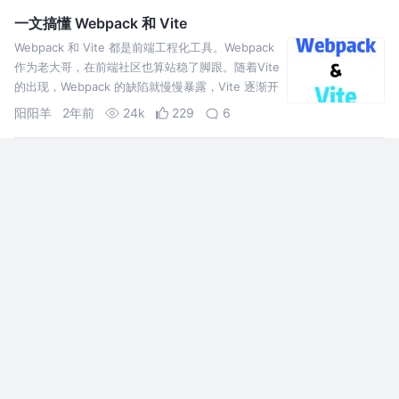
一文搞懂 Webpack 和 Vite
Webpack 和 Vite 都是前端工程化工具。Webpack
作为老大哥，在前端社区也算站稳了脚跟。随着Vite
的出现，Webpack 的缺陷就慢慢暴露，Vite 逐渐开
始替代 Webpack。
阳阳羊
2年前
24k
229
6
前端团队的守护者：探索 Sentry 监控的威力
本文将带你深入了解 Sentry 监控的强大功能，我们将探讨如何集成和配
置 Sentry 监控，以及如何利用其捕获、追踪和处理前端错误和异常的能
力
叫叫技术团队
2年前
3.8k
42
3
关于前端工程化（基建）的一些总结和思考
这是前端早早聊举办的第二届大会，也是我第一次参加线上前端分享。这
次大会让我开阔了眼界，了解了前端在各个公司的不同玩法，加深了对技
术管理的认知。如果说写代码是低头走路，那么学习不同团队的基建思路
就是仰望星空，让我们在高速发展的前端的道路上不至于迷失方向。 下
coder匹诺曹
6年前
4.0k
25
4