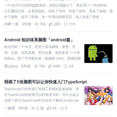
一个46万行代码的超级系统，居然让我碰上了，而且用了一年的时间，
让它重回正轨，从基层做起，优化了代码、封装了组件、夯实了基础、拆
分了服务、提升了性能，这一年我过的很充实，但人也老了很多。
河畔一角
2年前
15k
285
119
Android 知识体系脑图「android篇」
前后历时一个半月，经历了菜鸟网络、有赞、手
淘、头条、全民直播、喜马拉雅，面的多是 1~3 年
的岗位。除了手淘和头条一面被刷 QAQ，其他的都
走完了流程，然而拿到 offer 的只有最后两个。对
梁山boy
8年前
18k
949
34
比之下，选择了喜马拉雅。
我画了5张脑图可以让你快速入门TypeScript
TypeScript已经变成了前端工程师的必备技能，而
且TypeScript的使用可以时渐进式的；为什么这么
说呢？因为TypeScript时完全向下兼容JavaScript
的，就算是你一行TS的代码都
一碗周
4年前
3.3k
54
5