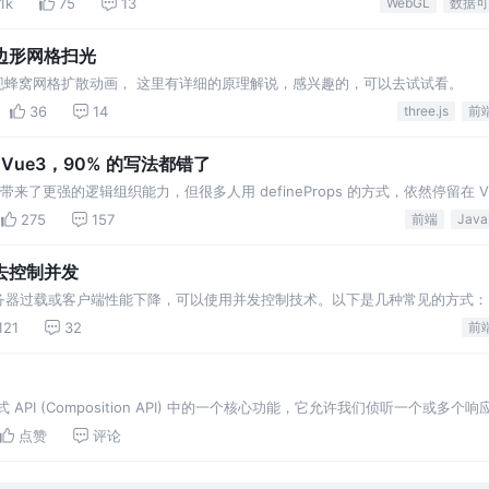
1k
75
13
WebGL
r 实现六边形网格扫光
r 编程，实现蜂窝网格扩散动画， 这里有详细的原理解说，感兴趣的，可以去试试看。
36
14
three.js
前
用 Vue3，90% 的写法都错了
 给开发者带来了更强的逻辑组织能力，但很多人用 defineProps 的方式，依然停留在 Vu
r
275
157
前端
去控制并发
器过载或客户端性能下降，可以使用并发控制技术。以下是几种常见的方式： 1
处理 将请求分成小批次，并逐批执行，每一
121
32
前
e 组合式 API (Composition API) 中的一个核心功能，它允许我们侦听一
点赞
评论