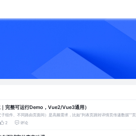
完整可运行Demo，Vue2/Vue3通用）
父子组件、不同路由页面间）是高频需求，比如“列表页跳转详情页传递数据”“页
+实用性”排序，每种方式
2
评论