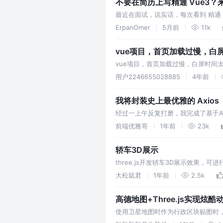
不要在简历上写精通 Vue3
最近在面试，说实话，每次看到 精通
就是给面试官下战书😥。 你写 熟悉，
ErpanOmer
5月前
11k
vue项目，首页加载过慢，白
vue项目，首页加载过慢，白屏时间太长 问题
用户2246655028885
4年前
我将封装史上最优雅的 Axios
经过一上午反复打磨，我完成了基于A
TypeScript与多实例管理，解决了
前端优雅哥
1年前
23k
轿车3D展示
three.js开发轿车3D展示效果
大松鼠君
1年前
2.5k
高德地图+Three.js实现
使用卫星地图时作为行政区块贴图时
图，让你的行政区块炫酷起来！