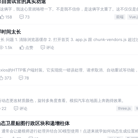
？来自面试官的真实劝退
 这俩字，我这心里就咯噔一下。不是我不信你，是这俩字太重了。这不仅仅是
我问你 API 怎么用，能干活就行。 你写 精通
158
73
前端
Vue.j
屏时间太长
 1. 清除浏览器缓存 2. 打开首页 3. app.js 跟 chunk-vendors.j
1.5k
点赞
评论
xios的HTTP客户端封装。它实现统一错误处理、请求取消、自动重试等功能
诸多开发痛点。
373
78
，可进行动态更改材质颜色，旋转多角度查看。模拟汽车在地面上奔跑得效果。
22
评论
three.js
炫酷动态卫星贴图行政区块和递增柱体
，通常会让建模师进行处理并结合3D模型使用！点进来就学如何动态生成位置