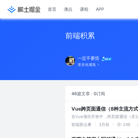
首页
沸点
课程
APP
前端积累
一定不要慌
更多收藏集
46篇文章 · 0订阅
Vue跨页面通信（8种主流方式｜
在Vue项目开发中，跨页面通信（非
文整理8种主流通信方式，按“常用度
前端那点事
3月前
246