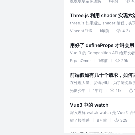
敲敲敲敲暴你脑袋
1年前
4.
Three.js 利用 shade
three.js 如果通过 shade
VincentFHR
1年前
4.2k
用好了 defineProps 才叫会
Vue 3 的 Composition API
“Options 语法心智”。本质上只是把 p
ErpanOmer
1年前
29k
前端假如有几十个请求，如何
在处理大量并发请求时，为了避免服务
Promise.allSettled 和分批
光影少年
1年前
11k
Vue3 中的 watch
深入理解 watch watch 是 Vu
个回调函数。这对于执行异
醒了接着睡
8月前
329
前端导出页面内容为PDF