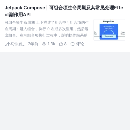
Jetpack Compose | 可组合项生命周期及其常见处理Effe
ct副作用API
可组合项生命周期 上图描述了组合中可组合项的生
命周期：进入组合，执行 0 次或多次重组，然后退
出组合。在可组合项执行过程中，影响操作结果的
可以认为是一种副作用，那么该如何处理呢？
_小马快跑_
2年前
1.3k
8
评论
沉思录 | 揭秘 Compose 原理：图解 Composable 的本质
你好，我是朱涛。这是「沉思录」的第二篇文章。
今天我们来聊聊 Compose 的原理！我们都知道，
Jetpack Compose最神奇的地方就是：可以用
Kotlin 写UI界面（无需XML）。
朱涛的自习室
4年前
15k
136
25
Compose：长期副作用 + 智能重组 = 若智？聊聊rememb
erUpdateState
谈谈Jetpack Compose中经常出现的取旧值问题的
原因，以及如何使用rememberUpdateState如何