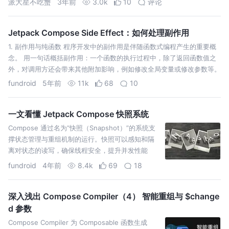
派大星不吃蟹
3年前
3.0k
10
评论
Jetpack Compose Side Effect：如何处理副作用
1. 副作用与纯函数 程序开发中的副作用是伴随函数式编程产生的重要概
念。 用一句话概括副作用：一个函数的执行过程中，除了返回函数值之
外，对调用方还会带来其他附加影响，例如修改全局变量或修改参数等。
与之相对的就是纯函数，纯函数即没有副作用的函数，纯函数只能通过返
fundroid
5年前
11k
68
10
回值对外产生影响…
一文看懂 Jetpack Compose 快照系统
Compose 通过名为“快照（Snapshot）”的系统支
撑状态管理与重组机制的运行。快照可以感知和隔
离对状态的读写，确保线程安全，提升并发性能
fundroid
4年前
8.4k
69
18
深入浅出 Compose Compiler（4） 智能重组与 $change
d 参数
Compose Compiler 为 Composable 函数生成