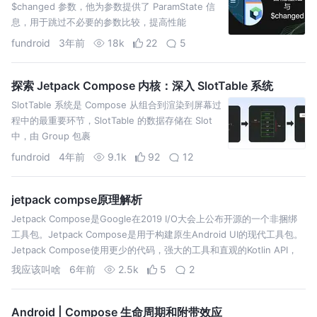
$changed 参数，他为参数提供了 ParamState 信
息，用于跳过不必要的参数比较，提高性能
fundroid
3年前
18k
22
5
探索 Jetpack Compose 内核：深入 SlotTable 系统
SlotTable 系统是 Compose 从组合到渲染到屏幕过
程中的最重要环节，SlotTable 的数据存储在 Slot
中，由 Group 包裹
fundroid
4年前
9.1k
92
12
jetpack compse原理解析
Jetpack Compose是Google在2019 I/O大会上公布开源的一个非捆绑
工具包。Jetpack Compose是用于构建原生Android UI的现代工具包。
Jetpack Compose使用更少的代码，强大的工具和直观的Kotlin API，
简化并加速了An…
我应该叫啥
6年前
2.5k
5
2
Android | Compose 生命周期和附带效应