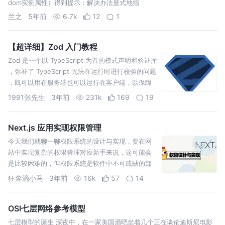
dom实例属性）得到提示：解决办法显式地指
兰之
5年前
6.7k
12
1
【超详细】Zod 入门教程
Zod 是一个以 TypeScript 为首的模式声明和验证库
，弥补了 TypeScript 无法在运行时进行校验的问题
，既可以用在服务端也可以运行在客户端，以保障
Web Apps 的类型安全
1991张先生
3年前
231k
169
19
Next.js 应用实现权限管理
今天我们就聊一聊权限系统的设计与实现，要在网
站中实现复杂的权限管理对应新手来说，这可能会
是比较困难的，但权限系统是软件中不可或缺的部
分，我们只要掌握一个套路，就会变得非常简单，
狂奔滴小马
3年前
16k
57
14
一起来看看吧！
OSI七层网络参考模型
七层模型的诞生 深夜中，在一家美国酒吧坐着几个正在谈论迪斯尼电影