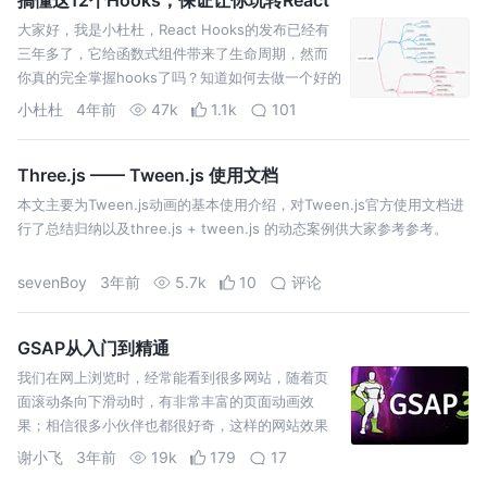
大家好，我是小杜杜，React Hooks的发布已经有
三年多了，它给函数式组件带来了生命周期，然而
你真的完全掌握hooks了吗？知道如何去做一个好的
自定义hooks吗？
小杜杜
4年前
47k
1.1k
101
Three.js —— Tween.js 使用文档
本文主要为Tween.js动画的基本使用介绍，对Tween.js官方使用文档进
行了总结归纳以及three.js + tween.js 的动态案例供大家参考参考。
sevenBoy
3年前
5.7k
10
评论
GSAP从入门到精通
我们在网上浏览时，经常能看到很多网站，随着页
面滚动条向下滑动时，有非常丰富的页面动画效
果；相信很多小伙伴也都很好奇，这样的网站效果
是如何做出来的。我们本文就来深入的学习一下
谢小飞
3年前
19k
179
17
GSAP这个库的用法。