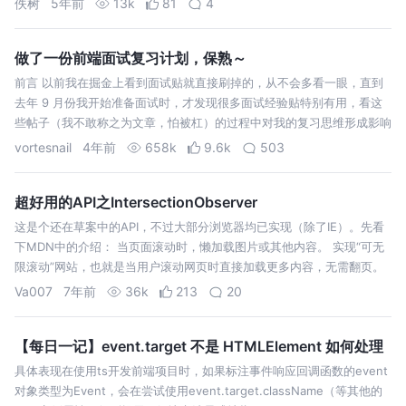
佚树
5年前
13k
81
4
做了一份前端面试复习计划，保熟～
前言 以前我在掘金上看到面试贴就直接刷掉的，从不会多看一眼，直到
去年 9 月份我开始准备面试时，才发现很多面试经验贴特别有用，看这
些帖子（我不敢称之为文章，怕被杠）的过程中对我的复习思维形成影响
很大，
vortesnail
4年前
658k
9.6k
503
超好用的API之IntersectionObserver
这是个还在草案中的API，不过大部分浏览器均已实现（除了IE）。先看
下MDN中的介绍： 当页面滚动时，懒加载图片或其他内容。 实现“可无
限滚动”网站，也就是当用户滚动网页时直接加载更多内容，无需翻页。
滚动到相应区域来执行相应动画或其他任务。 一直以来，检测元素的可
Va007
7年前
36k
213
20
视状态或者两…
【每日一记】event.target 不是 HTMLElement 如何处理
具体表现在使用ts开发前端项目时，如果标注事件响应回调函数的event
对象类型为Event，会在尝试使用event.target.className（等其他的