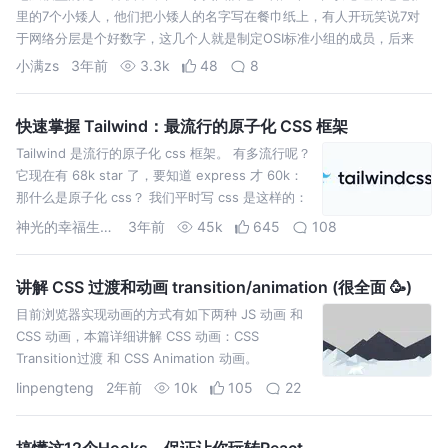
里的7个小矮人，他们把小矮人的名字写在餐巾纸上，有人开玩笑说7对
于网络分层是个好数字，这几个人就是制定OSI标准小组的成员，后来
OSI真
小满zs
3年前
3.3k
48
8
快速掌握 Tailwind：最流行的原子化 CSS 框架
Tailwind 是流行的原子化 css 框架。 有多流行呢？
它现在有 68k star 了，要知道 express 才 60k：
那什么是原子化 css？ 我们平时写 css 是这样的：
在 ht
神光的幸福生活公号
3年前
45k
645
108
讲解 CSS 过渡和动画 transition/animation (很全面 🥳)
目前浏览器实现动画的方式有如下两种 JS 动画 和
CSS 动画，本篇详细讲解 CSS 动画：CSS
Transition过渡 和 CSS Animation 动画。
linpengteng
2年前
10k
105
22
搞懂这12个Hooks，保证让你玩转React