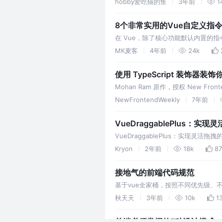
hobby爱吃猫的鱼
3年前
1
8个非常实用的Vue自定义指
在 Vue，除了核心功能默认内置的指令 
DOM 元素进行操作。 Vue自定义指
MK麦客
4年前
24k
使用 TypeScript 装饰器装
Mohan Ram 原作，授权 New
点——面向切面编程。 上面的代码展示
NewFrontendWeekly
7年前
形式，其中 e…
VueDraggablePlus：实
VueDraggablePlus：实
组件——VueDraggablePlus
Kryon
2年前
18k
87
接地气的前端代码规范
基于vue全家桶，按照不同优先级
发体检。
秋天天
3年前
10k
1
前端必须掌握的7种设计模式