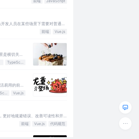
前端
JavaScript
值在于当开发人员在某些场景下需要对普通
前端
Vue.js
场景是横切关注
ssion 的
TypeScript
灵活易用的前端
JavaScript
Vue.js
，更好地规避错误、改善可读性和开
前端
Vue.js
代码规范