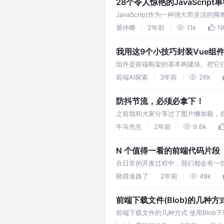
28个令人惊艳的JavaScript
JavaScript作为一种强大而灵活
慕仲卿
2年前
11k
1
我用这9个小技巧封装Vue组件
组件是前端框架的基本构建块。把它们
1. 你可能不需要创建一个组件 在创
前端AI探索
3年前
26k
防抖节流，必须必拿下！
之前我和大家分享过了图片懒加载，
流，并且探究为什么它们能让面试官屡次
牛马先生
2年前
9.6k
N 个值得一看的前端代码片段
在日常的开发过程中，我们都会有一
过别人的项目，就可以很明显感受到
晓得迷路了
2年前
49k
前端下载文件(Blob)的几种方
前端下载文件的几种方式 使用Blo
在静态文件上，比如图片以及各种音视