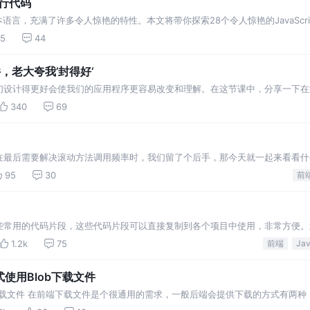
单行代码
的脚本语言，充满了许多令人惊艳的特性。本文将带你探索28个令人惊艳的JavaSc
95
44
，老大夸我’封得好‘
设计得更好会使我们的应用程序更容易改变和理解。在这节课中，分享一下在过
建一个组件之前，看看它是
340
69
在最后需要解决滚动方法调用频率时，我们留了个后手，那今天就一起来看看什
提问。 (❁´◡`❁)
95
30
前
些常用的代码片段，这些代码片段可以直接复制到各个项目中使用，非常方便。
几个项目一般都会有一些相同的工具类方法，这些方法就是之
1.2k
75
前端
式使用Blob下载文件
b下载文件 在前端下载文件是个很通用的需求，一般后端会提供下载的方式有两种：
频资源等） 2.返回