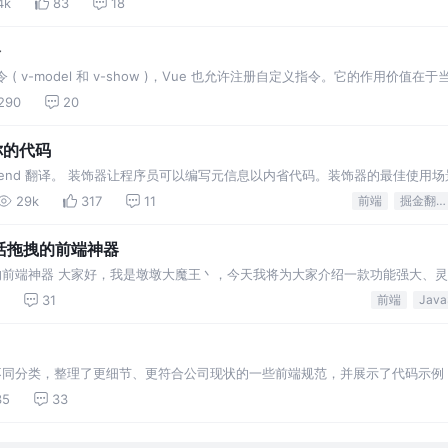
4k
83
18
令
( v-model 和 v-show )，Vue 也允许注册自定义指令。它的作用价
290
20
饰你的代码
 Frontend 翻译。 装饰器让程序员可以编写元信息以内省代码。装饰器的最佳使用
了装饰器多么具有声明性。下面我们将介绍装饰器的细节： 装饰器使用 @expre
29k
317
11
前端
掘金翻译计划
现灵活拖拽的前端神器
现灵活拖拽的前端神器 大家好，我是墩墩大魔王丶，今天我将为大家介绍一款功能强大、
。作为前端工程师，我们经常会遇
31
前端
、不同分类，整理了更细节、更符合公司现状的一些前端规范，并展示了代码示例
35
33