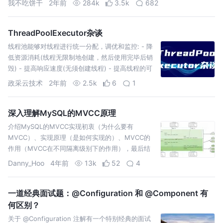
我不吃饼干
2年前
284k
3.5k
682
ThreadPoolExecutor杂谈
线程池能够对线程进行统一分配，调优和监控: - 降
低资源消耗(线程无限制地创建，然后使用完毕后销
毁) - 提高响应速度(无须创建线程) - 提高线程的可
管理性
政采云技术
2年前
2.5k
6
1
深入理解MySQL的MVCC原理
介绍MySQL的MVCC实现初衷（为什么要有
MVCC）、实现原理（是如何实现的）、MVCC的
作用（MVCC在不同隔离级别下的作用），最后结
合实操来梳理、巩固知识点。
Danny_Hoo
4年前
13k
52
4
一道经典面试题：@Configuration 和 @Component 有
何区别？
关于 @Configuration 注解有一个特别经典的面试