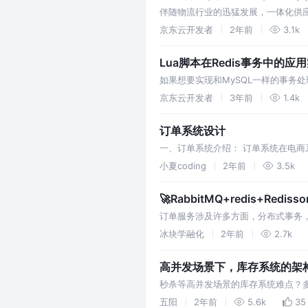
伴随物流行业的迅猛发展，一体化供
明显。
京东云开发者
2年前
3.1k
Lua脚本在Redis事务中的应
如果想要实现和MySQL一样的事务
京东云开发者
3年前
1.4k
订单系统设计
一、订单系统介绍： 订单系统在电
才能确定订单系统的职责与功能，进
小夏coding
2年前
3.5k
🚀RabbitMQ+redis+Red
订单服务涉及许多方面，分布式事务
在这实战内容实现，同时讲解分布式
冰块学融化
2年前
2.7k
高并发场景下，库存系统的架
秒杀等高并发场景的库存系统难点？
数量？
五阳
2年前
5.6k
35