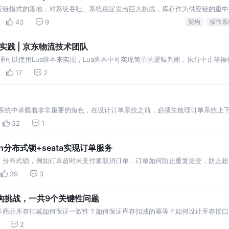
应链模式的落地，对系统吞吐、系统稳定发出巨大挑战，库存作为供应链的重中
43
9
架构
操作系
用实践 | 京东物流技术团队
处理可以使用Lua脚本来实现，Lua脚本中可实现简单的逻辑判断，执行中止等操
17
2
商系统中承载着非常重要的角色，在设计订单系统之前，必须先梳理订单系统上
而保证各系统之间高效简洁的工作。
32
1
isson分布式锁+seata实现订单服务
，分布式锁，例如订单超时未支付要取消订单，订单如何防止重复提交，防止超
事务和分布式锁的使用及实现原理
39
3
构挑战，一共9个关键性问题
多商品库存扣减如何保证一致性？如何保证库存扣减的幂等？如何设计库存接口
2