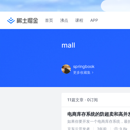
首页
沸点
课程
APP
mall
springbook
更多收藏集
11篇文章 · 0订阅
电商库存系统的防超卖和高并发
如果你要开发一个电商库存系统，最
和防超卖数据准确性的方案。读者可
京东云开发者
3年前
9.8k