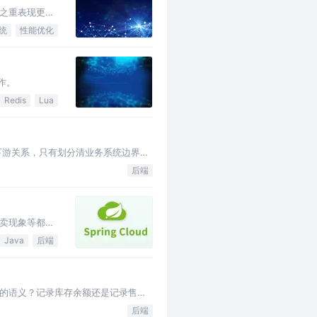
之重表现更为
统
性能优化
作。
Redis
Lua
下游关系，只有划分清业务系统边界，
后端
卖现象等都会
Java
后端
的语义？记录库存余额还是记录售卖
后端