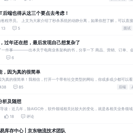
AT后端也得从这三个要点去考虑！
5后奶爸程序员。 上文为大家介绍了秒杀系统的动静分离，如果你想了解，可以直
静分离” 了解完动静分离，我们已经对我们的系
13
5
面试
三天，过年还在想，最后发现自己想复杂了
了一件事————出本关于电商业务架构的书，分享一下 商品、营销、订单、
6
能，因为真的很简单
因为真的很简单！我相信，打开一个带有社交类型的网站，你或多或少都可以看
样 这样 那，这就是我们今天要聊的【消息中心】。
438
85
后端
分析及随想
钟。 导读：近几年，除AIGC外，软件领域相关比较大的变化，就是各相关业务
涉及的变化和影响，只是从
18
评论
易库存中心 | 京东物流技术团队