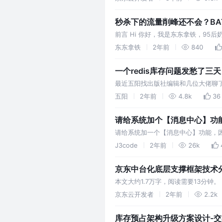
秒杀下的流量削峰还不会？B
前言 Hi 你好，我是东东拿铁，9
秒杀系统如何做？秒杀架构系列之“动
东东拿铁
2年前
840
一个redis库存问题发愁了
最近五阳找出版社编辑和几位大佬聊
验。最后因为法律问
五阳
2年前
4.8k
36
请给系统加个【消息中心】功
请给系统加一个【消息中心】功能，
面： 1）消息提示 2）消息列表 这
J3code
2年前
26k
京东中台化底层支撑框架技术
本文大约1.7万字，阅读需要13分
了。本文不探讨中台对公司组织架构
京东云开发者
2年前
2.2k
库存预占架构升级方案设计-交