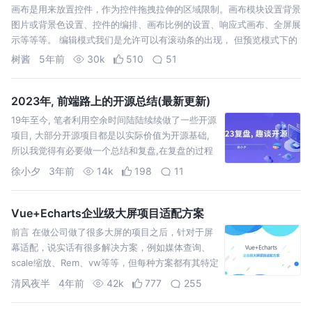
画布是用来放置控件，作为控件拖拽拉伸的区域限制。画布模块设置背景
图片或背景色设置、控件的编排、画布比例的设置、响应式画布、全屏展
示等等等。 编辑模式我们是允许可以有滚动条的出现， 但预览模式下的
dashboard是用于展示，通常是不允许滚动条出现的。那这种场景我们
树酱
5年前
30k
510
51
如何实现，我理…
2023年, 前端路上的开源总结(最新更新)
19年至今, 笔者利用空余时间陆陆续续做了一些开源
项目, 大部分开源项目都是以实际价值为开源基础,
所以我觉得有必要做一个总结和复盘,在复盘的过程
中希望也能对大家有所帮助.今后笔者的开源项目都
徐小夕
3年前
14k
198
11
会放在这
Vue+Echarts企业级大屏项目适配方案
前言 在做公司做了很多大屏的项目之后，针对于屏
幕适配，说实话有很多解决方案，例如媒体查询、
scale缩放、Rem、vw等等，但每种方案都有其特定
的使用场景，面对不同的项目，我们首先考虑的不
清风夜半
4年前
42k
777
255
是哪种方案最