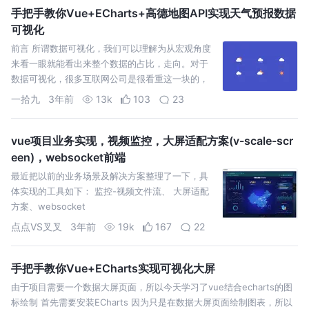
手把手教你Vue+ECharts+高德地图API实现天气预报数据
可视化
前言 所谓数据可视化，我们可以理解为从宏观角度
来看一眼就能看出来整个数据的占比，走向。对于
数据可视化，很多互联网公司是很看重这一块的，
包括大厂；就比如阿里的淘宝，双十一的时候往往
一拾九
3年前
13k
103
23
就需要将消费者的一些数
vue项目业务实现，视频监控，大屏适配方案(v-scale-scr
een)，websocket前端
最近把以前的业务场景及解决方案整理了一下，具
体实现的工具如下： 监控-视频文件流、 大屏适配
方案、websocket
点点VS叉叉
3年前
19k
167
22
手把手教你Vue+ECharts实现可视化大屏
由于项目需要一个数据大屏页面，所以今天学习了vue结合echarts的图
标绘制 首先需要安装ECharts 因为只是在数据大屏页面绘制图表，所以