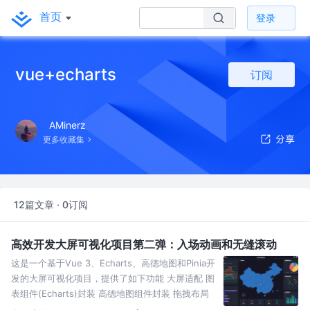
首页
登录
vue+echarts
订阅
AMinerz
更多收藏集
12篇文章 · 0订阅
高效开发大屏可视化项目第二弹：入场动画和无缝滚动
这是一个基于Vue 3、Echarts、高德地图和Pinia开
发的大屏可视化项目，提供了如下功能 大屏适配 图
表组件(Echarts)封装 高德地图组件封装 拖拽布局
入场动画 无缝滚动 源码地址 在