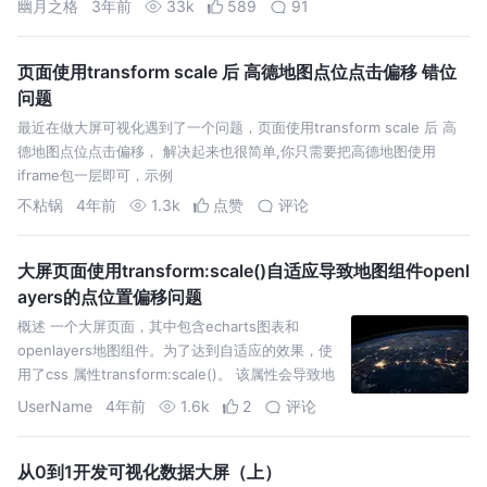
幽月之格
3年前
33k
589
91
页面使用transform scale 后 高德地图点位点击偏移 错位
问题
最近在做大屏可视化遇到了一个问题，页面使用transform scale 后 高
德地图点位点击偏移， 解决起来也很简单,你只需要把高德地图使用
iframe包一层即可，示例
不粘锅
4年前
1.3k
点赞
评论
大屏页面使用transform:scale()自适应导致地图组件openl
ayers的点位置偏移问题
概述 一个大屏页面，其中包含echarts图表和
openlayers地图组件。为了达到自适应的效果，使
用了css 属性transform:scale()。 该属性会导致地
图组件上的点位置偏移的问题。
UserName
4年前
1.6k
2
评论
从0到1开发可视化数据大屏（上）