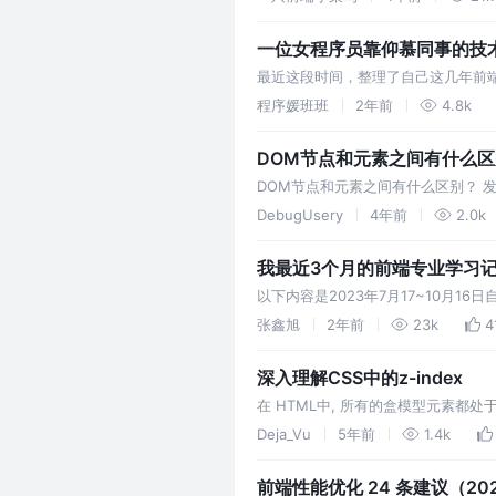
一位女程序员靠仰慕同事的技术
最近这段时间，整理了自己这几年前端
程序媛班班
2年前
4.8k
DOM节点和元素之间有什么
DOM节点和元素之间有什么区别？ 发布日
HTML或XML文档视为树状结构的
DebugUsery
4年前
2.0k
我最近3个月的前端专业学习
以下内容是2023年7月17~10月
张鑫旭
2年前
23k
4
深入理解CSS中的z-index
在 HTML中, 所有的盒模型元素都处
Deja_Vu
5年前
1.4k
前端性能优化 24 条建议（20