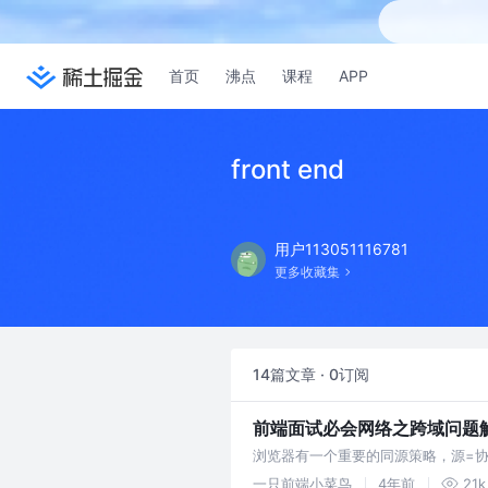
首页
沸点
课程
APP
front end
用户113051116781
更多收藏集
14篇文章 · 0订阅
前端面试必会网络之跨域问题
浏览器有一个重要的同源策略，源=协议
览器要跨域访问服务器资源，需要服
一只前端小菜鸟
4年前
21k