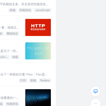
守的规则太多。并且某些性能优化规
均会在建议后面给出，或者放在文末。
前端
性能优化
JavaScript
一看，嘻嘻正
全
网络协议
，但是为了一些老
终…
JavaScript
前端
提出了一种新的方案-Flex，Flex是
CSS
前端
flexbox
中很重要的一
端
性能优化