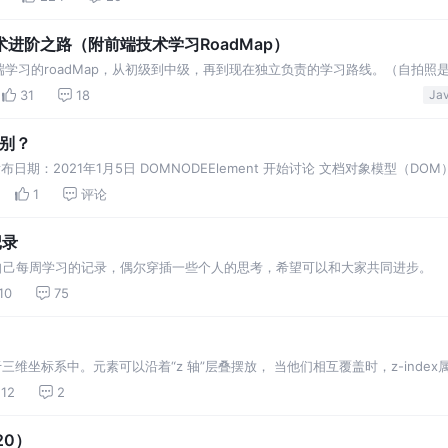
进阶之路（附前端技术学习RoadMap）
学习的roadMap，从初级到中级，再到现在独立负责的学习路线。（自拍照是
31
18
区别？
期：2021年1月5日 DOMNODEElement 开始讨论 文档对象模型（DO
接口，其中每个节点是文档的一个对
1
评论
记录
16日自己每周学习的记录，偶尔穿插一些个人的思考，希望可以和大家共同进步。
10
75
于三维坐标系中。元素可以沿着“z 轴”层叠摆放， 当他们相互覆盖时，z-ind
12
2
20）