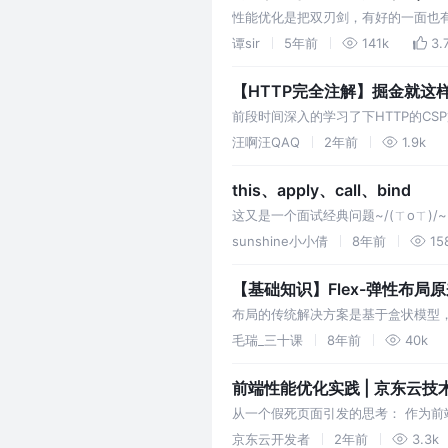
性能优化是把双刃剑，有好的一面也
则并不适用所有场景，需要谨慎使用
谭sir
5年前
141k
3.
1. …
【HTTP完全注解】掘金就这样
前段时间深入的学习了下HTTP的C
是我想要的，于是乎就诞生了一个有
汪啊汪QAQ
2年前
1.9k
this、apply、call、bind
这又是一个面试经典问题~/(ㄒoㄒ)/~
代码的维护，最好还是了解一下 this 的指
sunshine小小倩
8年前
15
【基础知识】Flex-弹性布局
布局的传统解决方案是基于盒状模型，依赖 di
Flexible Box的缩写，意为”弹
毛瑞_三十课
8年前
40k
前端性能优化实践 | 京东云技
从一个假死页面引发的思考： 作为
环； 在前端开发中，会偶遇到页面假
京东云开发者
2年前
3.3k