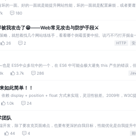
有坏的一面。好的一面就是能提升网站性能，坏的一面就是配置麻烦，或者要遵
，请读者带着批判性的眼光来阅读本文。 本文相关的优化建议的引用资料出处
7k
180
被我攻击了😁——Web常见攻击与防护手段⚔️
SP策略，就想着找几个网站练练手，看看哪个倒霉蛋要中招。说巧不巧打开掘金
意思的攻击示例。
26
2
HTTP
安
~也是 ES5中众多坑中的一个，在 ES6 中可能会极大避免 this 产生的错误
向和 call、apply、bind 三者的区别。 在 ES5 中，其实 this 的指向，始
8k
3.7k
286
原来如此简单！！
splay + position + float 方式来实现，灵活性较差。2009年，W3C
性布局”。Flex可以简便、完整、响应式地实现多种页面布局。下…
1.0k
24
术团队
前端开发，除了要攻克页面难点，也要有更深的自我目标，性能优化是自我提升
死的现象， 是因为当js有大量计算时，会造
44
4
前