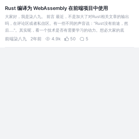
Rust 编译为 WebAssembly 在前端项目中使用
大家好，我是柒八九。 前言 最近，不是加大了对Rust相关文章的输出
吗，在评论区或者私信区。有一些不同的声音说：“Rust没有前途，然
后...."。其实呢，看一个技术是否有需要学习的动力。想必大家的底
前端柒八九
2年前
4.9k
50
5
Rust UI 框架：Slint UI 简单入门
Slint 可用于为各种操作系统和处理器架构开发 UI，
包括 Linux、macOS、Windows、
WebAssembly、Blackberry QNX 和裸机。它允许
开发人员为嵌入式和桌面应用程序
RustCoder
3年前
27k
166
15
你应该知晓的Rust Web 框架
大家好，我是柒八九。 前言 在之前的用 Rust 搭建 React Server
Components 的 Web 服务器我们利用了Axum构建了RSC的服务器。也
算是用Rust在构建Web服务上的小
前端柒八九
2年前
5.6k
35
9