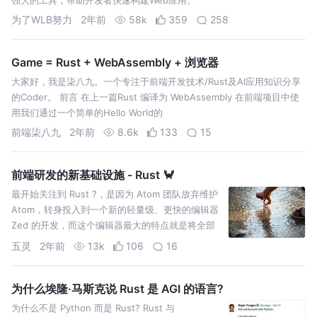
为了WLB努力
2年前
58k
359
258
Game = Rust + WebAssembly + 浏览器
大家好，我是柒八九。一个专注于前端开发技术/Rust及AI应用知识分享
的Coder。 前言 在上一篇Rust 编译为 WebAssembly 在前端项目中使
用我们通过一个简单的Hello World的
前端柒八九
2年前
8.6k
133
15
️前端研发的新基础设施 - Rust ️️🦀
最开始关注到 Rust ?️，是因为 Atom 团队放弃维护
Atom，转身投入到一个新的轻量级、更快的编辑器
Zed 的开发，而这个编辑器最大的特点就是将全部
基于 Rust 来构建。
五灵
2年前
13k
106
16
为什么埃隆·马斯克说 Rust 是 AGI 的语言?
为什么不是 Python 而是 Rust? Rust 与