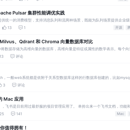
he Pulsar 集群性能调优实践
提供统一的消费模型，支持消息队列和流两种场景，既能为队列场景提供企业级
高吞吐、低延迟；
13
1
开源
ilvus、Qdrant 和 Chroma 向量数据库对比
一种将数据存储为高维向量的数据库，高维向量是特征或属性的数学表示。每个
。 向量通常是通过对原始数据(
13
评论
earch，一般web系统都是依附于关系型数据库这样的行数据库创建的，比如my
磁盘上相邻的存储位置，所以叫行数据库，而HBase这种列式存储的其实是吧
3
评论
Mac 应用
】，飞书是目前用过最舒服的项目管理应用了。 单拎出来一个飞书文档，功能
现在飞书还支持个人
25
141
Mac
se你值得拥有！