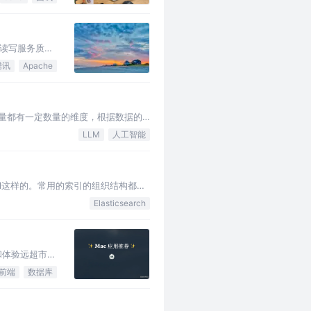
读写服务质量
腾讯
Apache
向量都有一定数量的维度，根据数据的
LLM
人工智能
sql这样的。常用的索引的组织结构都是
一列存储在相邻的位…
Elasticsearch
和体验远超市面
前端
数据库