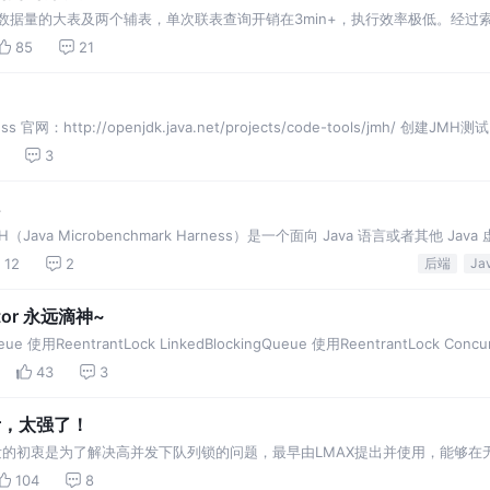
0万数据量的大表及两个辅表，单次联表查询开销在3min+，执行效率极低。经
e来解决此问题 希望通过本文，可以帮助大家快速掌握这一利器，并能在实践中少走
85
21
ess 官网：http://openjdk.java.net/projects/code-tools/jmh/ 创建JMH测
3
Java Microbenchmark Harness）是一个面向 Java 语言或者其他 Jav
12
2
后端
Ja
or 永远滴神~
e 使用ReentrantLock LinkedBlockingQueue 使用ReentrantLock Concur
43
3
or，太强了！
架，研发的初衷是为了解决高并发下队列锁的问题，最早由LMAX提出并使用，能
订单 官网：ht
104
8