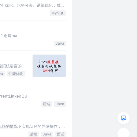
过索引优化、水平分表、逻辑优化，成效
弯路。 我是通过do…
MySQL
试 1.创建ma
Java
a 虚拟机语言的
va
性能优化
rentLinkedQu
后端
Java
够在无锁的情况下实现队列的并发操作，并
后端
Java
面试