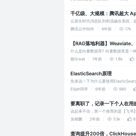
千亿级、大规模：腾讯超大 Apac
云原生时代消息队列和流融合系统，
和强一致性保障，又能为流场景提供
腾讯云中间件
4年前
17k
【RAG落地利器】Weaviate、M
什么是向量数据库? 向量数据库是
复杂性和粒度，可以从数十到数千不等
致Great
1年前
1.8k
ElasticSearch原理
先来说一下为什么要使用ElasticS
B+或B树创建的，一行的数据存储在
Elijah同学
6年前
980
要离职了，记录一下个人在用的 
说起来不信，第一个推荐的是【飞书
上腾讯文档、石墨文档、语雀等等。 
吴楷鹏
2年前
53k
9
查询提升200倍，ClickHou