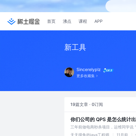
首页
沸点
课程
APP
新工具
Sincerelyplz
更多收藏集
19篇文章 · 0订阅
你们公司的 QPS 是怎么统计
三年前做电商秒杀项目，运维同学说 “网关
两边数据差了一倍多，最后发现是网关
天天摸鱼的java工程师
11月前