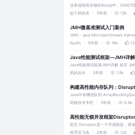
业务端现有存储在Mysql中，500
较低，因此决定借助ClickHous
起个帅的名
5年前
13k
JMH微基准测试入门案例
JMH - java Microbenchmark Harn
llsydn
5年前
16k
13
Java性能测试框架—JMH详解
Java性能测试框架JMH详解 前言 JMH（
性能基准测试框架。
风的反向
2年前
1.9k
构建高性能内存队列：Disrupt
Java中有哪些队列 ArrayBlockingQueu
码猿技术专栏
3年前
6.9k
高性能无锁并发框架Disrupt
前言 Disruptor是一个开源框
号称能够在一个线程里每秒处理6百万笔
程序员飞鱼
2年前
12k