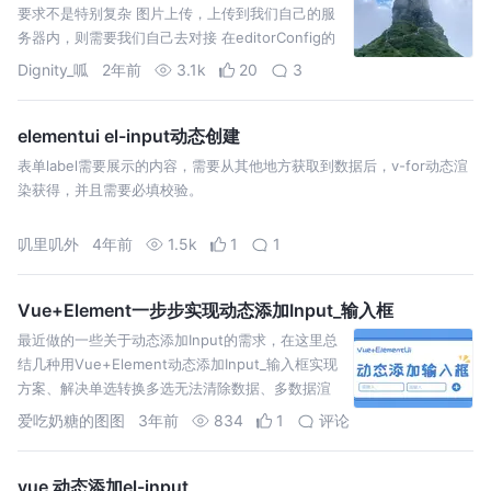
要求不是特别复杂 图片上传，上传到我们自己的服
务器内，则需要我们自己去对接 在editorConfig的
MENU_CONF对象中添加uploadI
Dignity_呱
2年前
3.1k
20
3
elementui el-input动态创建
表单label需要展示的内容，需要从其他地方获取到数据后，v-for动态渲
染获得，并且需要必填校验。
叽里叽外
4年前
1.5k
1
1
Vue+Element一步步实现动态添加Input_输入框
最近做的一些关于动态添加Input的需求，在这里总
结几种用Vue+Element动态添加Input_输入框实现
方案、解决单选转换多选无法清除数据、多数据渲
染下拉框卡顿问题
爱吃奶糖的图图
3年前
834
1
评论
vue 动态添加el-input