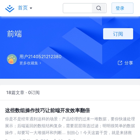
首页
登录
前端
订阅
用户2140521212380
更多收藏集
18篇文章 · 0订阅
这些数组操作技巧让前端开发效率翻倍
你是不是经常遇到这样的场景：产品经理扔过来一堆数据，要你快速处理
展示；后端返回的数组结构复杂，需要层层筛选过滤；明明很简单的数据
操作，却要写一大堆循环和判断... 别担心！今天这篇干货，就是来拯救
你的