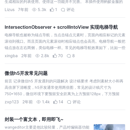
生成相应的列表使用。使得这一功能并不完善。 本插件使用蚂蚁金服的
开放平台中公布的小程序服务区域文档：https://docs.alipay.com/i…
Lizus
7年前
5.3k
1
评论
IntersectionObserver + scrollIntoView 实现电梯导航
电梯导航也被称为锚点导航，当点击锚点元素时，页面内相应标记的元素
滚动到视口。而且页面内元素滚动时相应锚点也会高亮。电梯导航一般把
锚点放在左右两侧，类似电梯一样。常见的电梯导航效果如下，比如一些
官方文档
xingba
2年前
2.8k
70
8
微信h5开发常见问题
前言 记录微信h5 开发遇到的问题解决 设计稿要求 考虑到素材大小和再
高倍屏下清晰度，h5开发通常使用两倍图，常见的设计稿尺寸为
750*1650，微信环境下要预留安全距离为上方预留128px，下方预留
zxp123
2年前
1.4k
14
评论
封装一个富文本，即用即飞~
wangeditor主要是他比较轻量，产品对编辑器功能