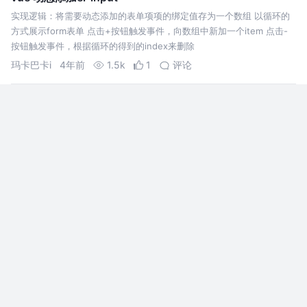
实现逻辑：将需要动态添加的表单项项的绑定值存为一个数组 以循环的
方式展示form表单 点击+按钮触发事件，向数组中新加一个item 点击-
按钮触发事件，根据循环的得到的index来删除
玛卡巴卡i
4年前
1.5k
1
评论
项目实现|el-table中新增一个可编辑的列，并且传递数据给
后端✔
项目实现|el-table中新增一个可编辑的列，并且传递数据给后端项目实
现|el-table中新增一个可编辑的列，并且传递数据给后端
卡皮巴拉891
2年前
1.6k
1
2
【踩坑记】蠢哭，我接连两次掉到了ElementUI的el-form
表单组件的坑里！
elementUI是我们前端常用的UI框架，在使用它的过程中，或多或少都会
踩一些坑，有的坑是我们自己代码失误造成的，有的是组件自身的问题。
这次，在同一个项目中，我接连两次掉坑，居然都是因为自身代码问