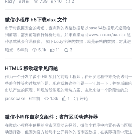
Razy
9月前
739
10
2
微信小程序 h5下载xlsx 文件
出于对数据安全的考虑，查询到的表格数据是以base64数据形式返回给
到前端，需要前端自行解析处理。如果直接返回www.xxx.xx/aa.xlsx 这
种形式就会容易很多。 如下body字段的数据，就是表格的数据，对其进
行展示。 利用wx.openDocument 打开生成的文件…
昭光
5年前
5.1k
11
3
HTML5 移动端常见问题
作为一个开发了多个 H5 项目的前端工程师，在开发过程中难免会遇到一
些兼容性等爬过坑的问题。现在我将这些问题一一汇总一下，并在后面给
出坑产生的原理，和现阶段常规的填坑方案。由此来做一个阶段性的总
结。 之前两篇文章已经详细的论述了1px 问题与 响应式布局问题，并给
jackccake
6年前
1.3k
1
评论
出了原理和解决…
微信小程序自定义组件：省市区联动选择器
在微信小程序中使用的省市区联动选择器。微信小程序中内置有省市区联
动选择器，但因为官方始终未公开具体的省市区数据，在实际项目中无法