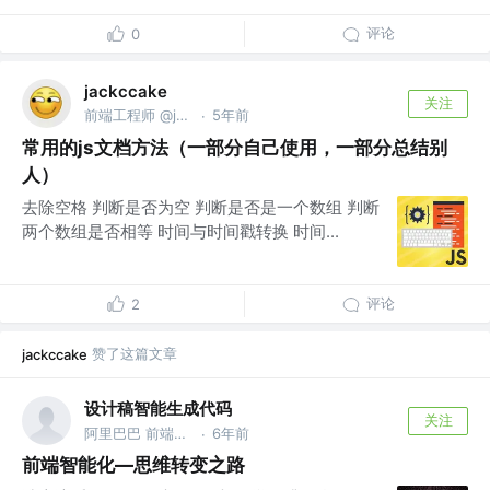
评论
0
jackccake
关注
前端工程师 @jack
5年前
·
常用的js文档方法（一部分自己使用，一部分总结别
人）
去除空格 判断是否为空 判断是否是一个数组 判断
两个数组是否相等 时间与时间戳转换 时间...
评论
2
赞了这篇文章
jackccake
设计稿智能生成代码
关注
阿里巴巴 前端委员会智能化小组 @阿里巴巴
6年前
·
前端智能化—思维转变之路