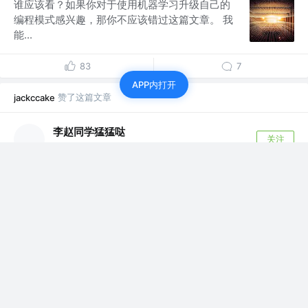
谁应该看？如果你对于使用机器学习升级自己的
编程模式感兴趣，那你不应该错过这篇文章。 我
能...
83
7
APP内打开
赞了这篇文章
jackccake
李赵同学猛猛哒
关注
前端 @滴滴
8年前
·
JS数据类型分类和判断
JavaScript中有6种数据类型：数字（number）、字符串
（string）、布尔...
79
8
赞了这篇文章
jackccake
wangly19
关注