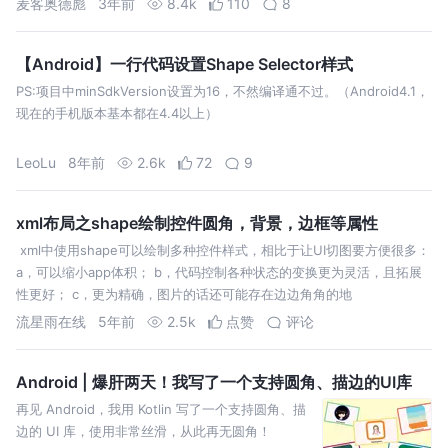
麦客奥德彪
3年前
8.4k
110
8
【Android】一行代码设置Shape Selector样式
PS:项目中minSdkVersion设置为16，不然编译通不过。（Android4.1，
现在的手机版本基本都在4.4以上）
LeoLu
8年前
2.6k
72
9
xml布局之shape绘制控件圆角，背景，边框等属性
​ xml中使用shape可以绘制多种控件样式，相比于让UI切图要方便很多：
a，可以缩小app体积； b，代码控制各种状态的变换更为灵活，且拓展
性更好； c，更为精确，图片的话还可能存在边边角角的地
流星雨在线
5年前
2.5k
点赞
评论
Android | 爆肝两天！我写了一个支持圆角、描边的UI库
再见 Android，我用 Kotlin 写了一个支持圆角、描
边的 UI 库，使用非常丝滑，从此再无圆角！