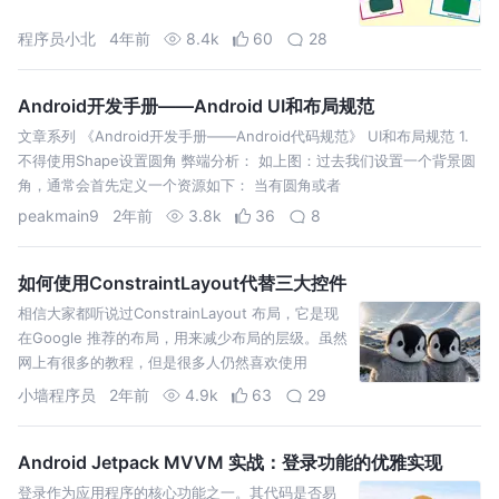
程序员小北
4年前
8.4k
60
28
Android开发手册——Android UI和布局规范
文章系列 《Android开发手册——Android代码规范》 UI和布局规范 1.
不得使用Shape设置圆角 弊端分析： 如上图：过去我们设置一个背景圆
角，通常会首先定义一个资源如下： 当有圆角或者
peakmain9
2年前
3.8k
36
8
如何使用ConstraintLayout代替三大控件
相信大家都听说过ConstrainLayout 布局，它是现
在Google 推荐的布局，用来减少布局的层级。虽然
网上有很多的教程，但是很多人仍然喜欢使用
LinearLayout、FrameLayout
小墙程序员
2年前
4.9k
63
29
Android Jetpack MVVM 实战：登录功能的优雅实现
登录作为应用程序的核心功能之一。其代码是否易