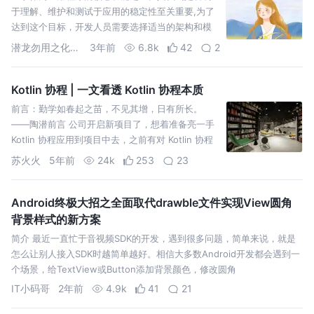
于理解、维护和测试于应用的稳定性至关重要,为了
达到这个目标，开发人员需要选择适当的架构和模
式来组织和管理登录流程。
潜龙勿用之化骨龙
3年前
6.8k
42
2
Kotlin 协程 | 一文看透 Kotlin 协程本质
前言：勤学如春起之苗，不见其增，日有所长。
——陶潜前言 公司开启新项目了，想着准备亮一手
Kotlin 协程应用到项目中去，之前有对 Kotlin 协程
的知识进行一定量的学习，以为自己理解协程了，
苏火火
5年前
24k
253
23
结果
Android终极大招之全面取代drawble文件实现View圆角
背景样式的新方案
简介 最近一直忙于音视频SDK的开发，遇到很多问题，简单来说，就是
怎么让别人接入SDK时越简单越好。相信大多数Android开发都会遇到一
个场景，给TextView或Button添加背景颜色，修改圆角
IT小码哥
2年前
4.9k
41
21