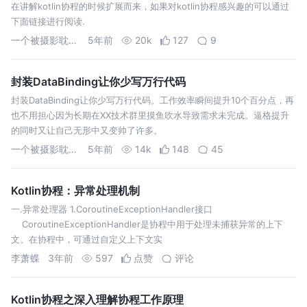
在讲解kotlin协程的时候扩展而来，如果对kotlin协程感兴趣的可以通过
下面链接进行阅读.
一个被摄影耽误的程序猿
5年前
20k
127
9
封装DataBinding让你少写万行代码
封装DataBinding让你少写万行代码。工作效率瞬间提升10个百分点，再
也不用担心因为长期在XX技术群里摸鱼吹水导致需求未完成。逼格提升
的同时又让自己无形中又变帅了许多。
一个被摄影耽误的程序猿
5年前
14k
148
45
Kotlin协程：异常处理机制
一.异常处理器 1.CoroutineExceptionHandler接口
CoroutineExceptionHandler是协程中用于处理未捕获异常的上下
文。在协程中，可通过自定义上下文实
李萧蝶
3年前
597
点赞
评论
Kotlin协程之深入理解协程工作原理