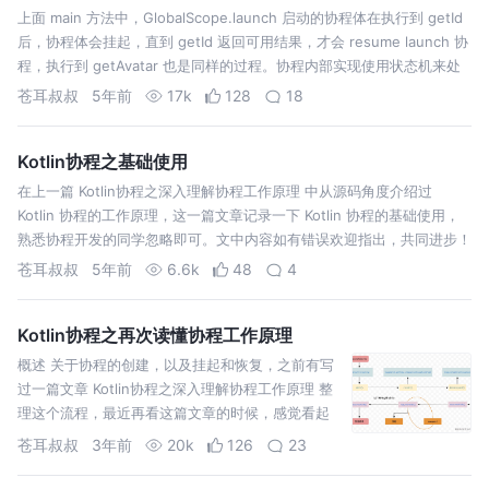
上面 main 方法中，GlobalScope.launch 启动的协程体在执行到 getId
后，协程体会挂起，直到 getId 返回可用结果，才会 resume launch 协
程，执行到 getAvatar 也是同样的过程。协程内部实现使用状态机来处
理不同的挂起点，将 G…
苍耳叔叔
5年前
17k
128
18
Kotlin协程之基础使用
在上一篇 Kotlin协程之深入理解协程工作原理 中从源码角度介绍过
Kotlin 协程的工作原理，这一篇文章记录一下 Kotlin 协程的基础使用，
熟悉协程开发的同学忽略即可。文中内容如有错误欢迎指出，共同进步！
觉得不错的留个赞再走哈~ 2019 年 Google I/O 大…
苍耳叔叔
5年前
6.6k
48
4
Kotlin协程之再次读懂协程工作原理
概述 关于协程的创建，以及挂起和恢复，之前有写
过一篇文章 Kotlin协程之深入理解协程工作原理 整
理这个流程，最近再看这篇文章的时候，感觉看起
来比较费劲，不是说写得有问题，只是看起来比较
苍耳叔叔
3年前
20k
126
23
臃肿。如果想