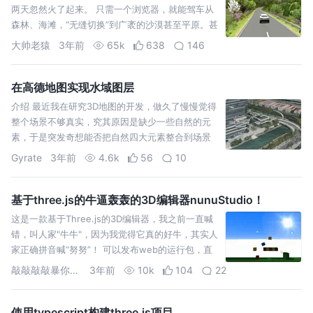
两天忽然火了起来。 只需一个浏览器，就能驾车从
森林、海滩，“无缝切换”到广袤的沙漠甚至平原。甚
至还可以选择春夏秋冬或者白天黑夜的环境风格。
大帅老猿
3年前
65k
638
146
在不想自己开
在高德地图实现水域图层
介绍 最近我在研究3D地图的开发，做久了慢慢觉得
整个场景不够真实，究其原因是缺少一些自然的元
素，于是突发奇想能否把自然四大元素整合到场景
里。江海河流湖泊在地图中国占据的比例较高，就
Gyrate
3年前
4.6k
56
10
优先研究了下在高德地
基于three.js的牛逼轰轰的3D编辑器nunuStudio！
这是一款基于Three.js的3D编辑器，我之前一直喊
错，叫人家"牛牛"，因为我觉得它真的好牛，其实人
家正确拼音喊“努努”！ 可以发布web的运行包，直
接可以网页端二次开发，真的不要太方便了！
敲敲敲敲暴你脑袋
3年前
10k
104
22
使用typescript构建three.js项目