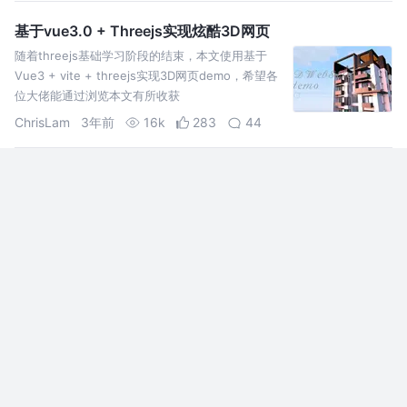
基于vue3.0 + Threejs实现炫酷3D网页
随着threejs基础学习阶段的结束，本文使用基于
Vue3 + vite + threejs实现3D网页demo，希望各
位大佬能通过浏览本文有所收获
ChrisLam
3年前
16k
283
44
用Three.js做一个3d版的demo-纯前端（Vue3+Three.js
+antvG2）
在网上找了很久都没有找到使用Three.js开发3d的
免费文章或者免费视频,自己花了一点时间做了一个
纯前端的demo。 技术栈都是最新
的:vue3+vite+typeScript
范天缘
2年前
23k
184
56
Vue+Three.js可视化实战
实战目的 根据不同的产品配合接口展示相应的描
述。根据选择的场景及其物品实现可视化的产品展