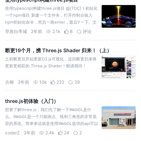
使用typescript构建three.js项目 @[TOC] 1.初始化
一个npm项目 新建一个文件夹，打开控制台输入
npm初始化命令，然后一路enter，最后Y一下。文
件夹中就多了一个packag
早发白帝城
2年前
2.1k
8
评论
断更19个月，携 Three.js Shader 归来！（上）
之前断更后开始更新D3.js可视化，这回断更归来将
更新更精彩的 Three.js Shader！敬请期待！
古柳
3年前
10k
232
39
three.js初体验（入门）
想要了解three.js，我们先了解一下WebGL是什
么。WebGL是一个只能画点、线和三角形的非常底
层的系统。简单来说就是使用WebGL提供的api可以
在画布的三维坐标中，绘制点、线、三角行。
coderZ
3年前
2.4k
24
2