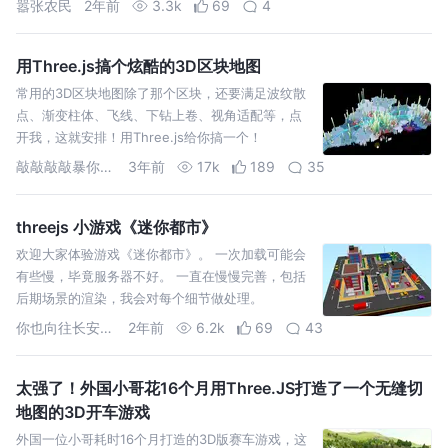
嚣张农民
2年前
3.3k
69
4
时也能
用Three.js搞个炫酷的3D区块地图
常用的3D区块地图除了那个区块，还要满足波纹散
点、渐变柱体、飞线、下钻上卷、视角适配等，点
开我，这就安排！用Three.js给你搞一个！
敲敲敲敲暴你脑袋
3年前
17k
189
35
threejs 小游戏《迷你都市》
欢迎大家体验游戏《迷你都市》。 一次加载可能会
有些慢，毕竟服务器不好。 一直在慢慢完善，包括
后期场景的渲染，我会对每个细节做处理。
www.yangjun.xyz 点击“开始游戏
你也向往长安城吗
2年前
6.2k
69
43
太强了！外国小哥花16个月用Three.JS打造了一个无缝切
地图的3D开车游戏
外国一位小哥耗时16个月打造的3D版赛车游戏，这