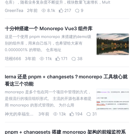
仓库），随着业务复杂度不断提升，模块数量飞速增长，Mult
GreenTea
2年前
8.1k
217
9
十分钟搭建一个 Monorepo Vue3 组件库
这是一个使用 pnpm monorepo 来搭建的demo级
别的组件库，用来自己练习，也希望给大家有
0.0000001% 的帮助。 仓库地址
https://github.com/kongweigen
培根666
3年前
11k
171
38
lerna 还是 pnpm + changesets？monorepo 工具核心就
看这三个功能
monorepo 是多个包在同一个项目中管理的方式，
是很流行的项目组织形式。 主流的开源包基本都是
用 monorepo 的形式管理的。 为什么用
monorepo 也很容易理解： 比如 babel 分
神光的幸福生活公号
3年前
13k
194
31
pnpm + changesets 搭建 monorepo 架构的前端监控系