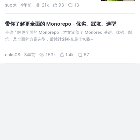
supot
4年前
21k
93
13
带你了解更全面的 Monorepo - 优劣、踩坑、选型
带你了解更全面的 Monorepo，本文涵盖了 Monoreo 演进、优劣、踩
坑、及全面的方案选型，后续计划补充最佳实践~
calm08
3年前
163k
1.4k
67
【从 0 到 1 搭建 Vue 组件库框架】1. 基于 pnpm 搭建 mo
norepo 工程目录结构
讲述 pnpm、monorepo、包管理的前置知识以及相关技术的选型理由，
并搭建出 monorepo 组件库项目的目录结构。
蘑菇王
3年前
16k
204
17
看完你还敢轻易的用 monorepo 吗？
分享目标 分析 monorepo 诞生的背景及其应用的场景 大家能够明确项