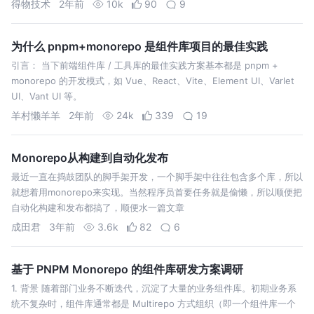
得物技术
2年前
10k
90
9
为什么 pnpm+monorepo 是组件库项目的最佳实践
引言： 当下前端组件库 / 工具库的最佳实践方案基本都是 pnpm +
monorepo 的开发模式，如 Vue、React、Vite、Element UI、Varlet
UI、Vant UI 等。
羊村懒羊羊
2年前
24k
339
19
Monorepo从构建到自动化发布
最近一直在捣鼓团队的脚手架开发，一个脚手架中往往包含多个库，所以
就想着用monorepo来实现。当然程序员首要任务就是偷懒，所以顺便把
自动化构建和发布都搞了，顺便水一篇文章
成田君
3年前
3.6k
82
6
基于 PNPM Monorepo 的组件库研发方案调研
1. 背景 随着部门业务不断迭代，沉淀了大量的业务组件库。初期业务系
统不复杂时，组件库通常都是 Multirepo 方式组织（即一个组件库一个