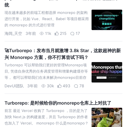
统
现在越来越多的前端工程都选择 monorepo 的架构
进行开发，比如 Vue、React、Babel 等项目都采用
的 monorepo 的方式进行管理
海阔_天空
3年前
11k
215
17
🚀Turborepo：发布当月就激增 3.8k Star，这款超神的新
兴 Monorepo 方案，你不打算尝试下吗？
Turborepo 可以帮助我们更好的管理Monorepo项
目, 凭借自身优秀的任务调度管理和增量构建缓存等
等， 都可以帮助我们在未来解决monorepo目前存
在的一些问题，进而提高我们的开发效率，以
DevUI团队
3年前
30k
493
78
Turborepo: 是时候给你的monorepo仓库上上对抗了
前言 最近 Vercel 收购了 Turborepo ，目的是为了
加快 Next.js 的构建速度，并且 Turborepo 的作者
也加入了 Vercel。 monorepo 什么是monorepo？