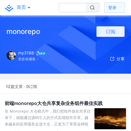
首页
登录
monorepo
订阅
my3188
更多收藏集
12篇文章 · 0订阅
前端monorepo大仓共享复杂业务组件最佳实践
在 Monorepo 大仓模式中，我们把组件放在共享目
录下，就能通过源码引入的方式实现组件共享。越
来越多的应用愿意走进大仓，正是为了享受这种组
件复用模式带来的开发便利。