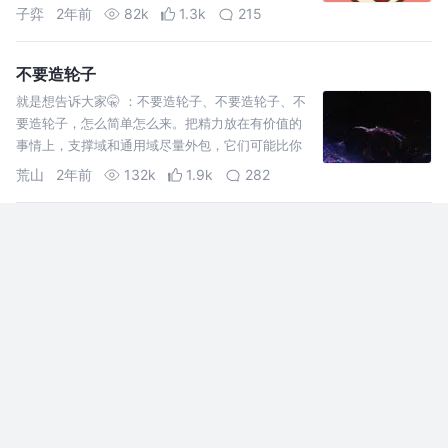
体健康、工作顺利、学有所成、生活美满。
子弈
2年前
82k
1.3k
215
不要造轮子
就是想告诉大家🤫 ：不要造轮子、不要造轮子、不
要造轮子，怎么简单怎么来。把精力放在有价值的
事情上，支撑域和通用域尽量外包，它们可能比你
想象的要专业。不管是商业的SaaS ，还是开源方案
荒山
2年前
132k
1.9k
282
我们都有很多选
前端基建有哪些？大小公司偏重啥？🤨
刚进初创公司或者搭建新的团队，不知如何开始建
设？又或业务代码/工具写麻了？想了解一些工程化
基建的知识？大小公司怎么样偏重？这篇浅浅了解
一下前端的基础建设法子！
KAIHUA
2年前
48k
789
126
Nest.js完整项目大demo（附github代码地址）
Nestjs + TypeORM + MySQL + Jwt + Docker实
现基本的一对一，多对多，一对多的数据库表连