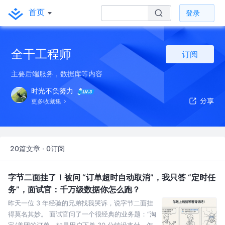
首页
登录
全干工程师
订阅
主要后端服务，数据库等内容
时光不负努力
更多收藏集
20篇文章 · 0订阅
字节二面挂了！被问 “订单超时自动取消”，我只答 “定时任
务”，面试官：千万级数据你怎么跑？
昨天一位 3 年经验的兄弟找我哭诉，说字节二面挂
得莫名其妙。 面试官问了一个很经典的业务题：“淘
宝/美团的订单，如果用户下单 30 分钟没支付，怎