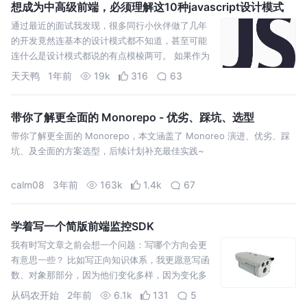
想成为中高级前端，必须理解这10种javascript设计模式
通过最近的面试我发现，很多同行小伙伴做了几年
的开发竟然连基本的设计模式都不知道，甚至可能
连什么是设计模式都说的有点模棱两可。 如果作为
几年经验的中高级前端这其实是不应该的。
天天鸭
1年前
19k
316
63
带你了解更全面的 Monorepo - 优劣、踩坑、选型
带你了解更全面的 Monorepo，本文涵盖了 Monoreo 演进、优劣、踩
坑、及全面的方案选型，后续计划补充最佳实践~
calm08
3年前
163k
1.4k
67
学着写一个简版前端监控SDK
我有时写文章之前会想一个问题：写哪个方向会更
有意思一些？ 比如写正向知识体系，我更愿意写函
数、对象那部分，因为他们变化多样，因为变化多
样，所以有意思。 渐渐地，我在写文章之前就有点
从码农开始
2年前
6.1k
131
5
这个习惯了。当我再次