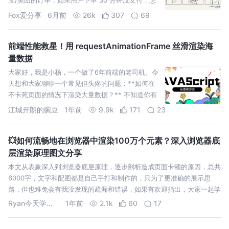
么自动取消订单？”
Fox爱分享
6月前
26k
307
69
前端性能救星！用 requestAnimationFrame 丝滑渲染海
量数据
大家好，我是小杨，一个做了6年前端的老司机。今
天想和大家聊聊一个常见但头疼的问题：**如何在
不卡死页面的情况下渲染大量数据？** 不知道你有
没有遇到过这样的场景：后端一次性返回几万条数
江城开朗的豌豆
1年前
9.9k
171
23
据，前端直接
💥如何流畅地在浏览器中渲染100万个元素？深入浏览器底
层渲染原理图文分享
本文从表象深入到浏览器底层原理，逐步剖析造成页面卡顿的原因，总共
6000字，文字和配图都是自己手打和制作的，只为了更准确的展示思
路，但也难免会有我没发现的疏漏和错误，如果有欢迎指出，大家一起学
习。
Ryan今天学习了吗
1年前
2.1k
60
17