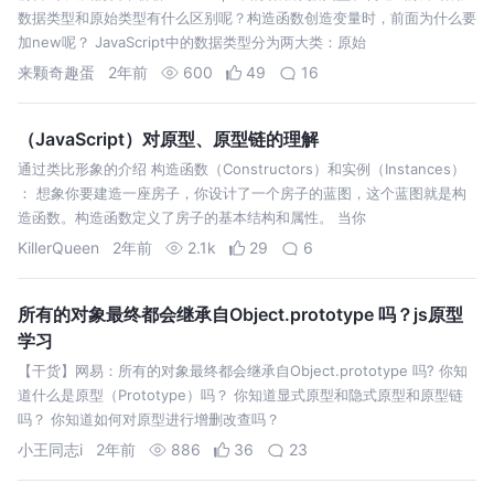
数据类型和原始类型有什么区别呢？构造函数创造变量时，前面为什么要
加new呢？ JavaScript中的数据类型分为两大类：原始
来颗奇趣蛋
2年前
600
49
16
（JavaScript）对原型、原型链的理解
通过类比形象的介绍 构造函数（Constructors）和实例（Instances）
： 想象你要建造一座房子，你设计了一个房子的蓝图，这个蓝图就是构
造函数。构造函数定义了房子的基本结构和属性。 当你
KillerQueen
2年前
2.1k
29
6
所有的对象最终都会继承自Object.prototype 吗？js原型
学习
【干货】网易：所有的对象最终都会继承自Object.prototype 吗? 你知
道什么是原型（Prototype）吗？ 你知道显式原型和隐式原型和原型链
吗？ 你知道如何对原型进行增删改查吗？
小王同志i
2年前
886
36
23