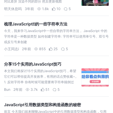
对比差异 渲染不同的部分 然后更新视图
明天休息吗
3年前
1.8k
10
5
梳理JavaScript🀄️的一些字符串方法
今天，我来学习JavaScript中一些自带的字符串方法， JavaScript 中的
字符串是一种数据类型 如何创建字符串: 字符串可以使用单引号、双引号
或反引号来创建
小王同志i
2年前
855
25
5
分享15个实用的JavaScript技巧
本文我们将探讨15个实用的JavaScript技巧，希望
它们可以帮你提高开发效率，有用的话点赞收藏~。
1. 反转字符串 你有时候可能需要将字符串颠倒过
来。在JavaScript中，有一个巧妙的一行代
Bun
2年前
3.7k
51
5
JavaScript引用数据类型和构造函数的秘密
前言 今天我们就来聊聊JavaScript中的引用数据类型和构造函数，引用