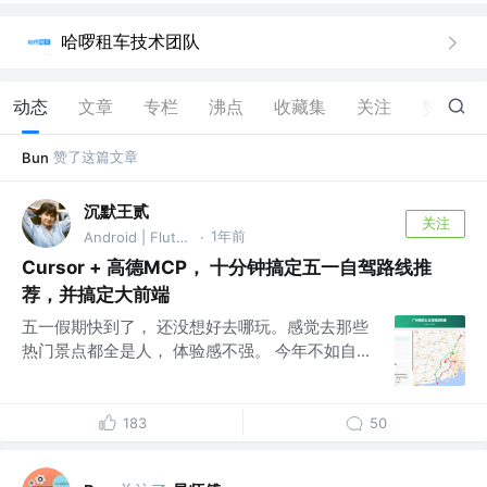
哈啰租车技术团队
动态
文章
专栏
沸点
收藏集
关注
赞
51
赞了这篇文章
Bun
沉默王贰
关注
1年前
Android | Flutter | HarmonyOS | Vue
·
Cursor + 高德MCP， 十分钟搞定五一自驾路线推
荐，并搞定大前端
五一假期快到了， 还没想好去哪玩。感觉去那些
热门景点都全是人， 体验感不强。 今年不如自...
183
50