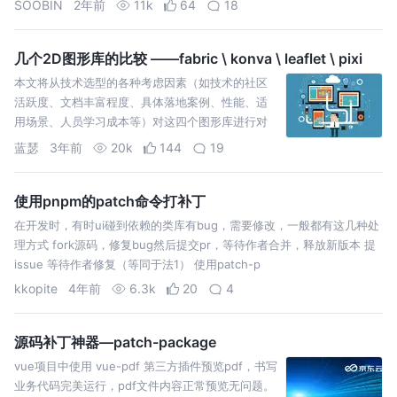
SOOBIN
2年前
11k
64
18
令行
几个2D图形库的比较 ——fabric \ konva \ leaflet \ pixi
本文将从技术选型的各种考虑因素（如技术的社区
活跃度、文档丰富程度、具体落地案例、性能、适
用场景、人员学习成本等）对这四个图形库进行对
比, 并针对编辑能力做了详细的对比表~
蓝瑟
3年前
20k
144
19
使用pnpm的patch命令打补丁
在开发时，有时ui碰到依赖的类库有bug，需要修改，一般都有这几种处
理方式 fork源码，修复bug然后提交pr，等待作者合并，释放新版本 提
issue 等待作者修复（等同于法1） 使用patch-p
kkopite
4年前
6.3k
20
4
源码补丁神器—patch-package
vue项目中使用 vue-pdf 第三方插件预览pdf，书写
业务代码完美运行，pdf文件内容正常预览无问题。