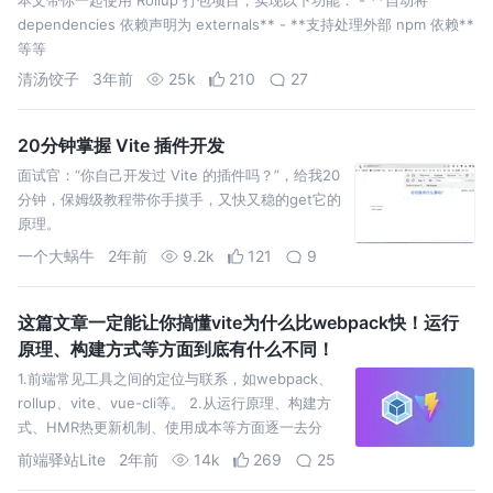
dependencies 依赖声明为 externals** - **支持处理外部 npm 依赖**
等等
清汤饺子
3年前
25k
210
27
20分钟掌握 Vite 插件开发
面试官：“你自己开发过 Vite 的插件吗？”，给我20
分钟，保姆级教程带你手摸手，又快又稳的get它的
原理。
一个大蜗牛
2年前
9.2k
121
9
这篇文章一定能让你搞懂vite为什么比webpack快！运行
原理、构建方式等方面到底有什么不同！
1.前端常见工具之间的定位与联系，如webpack、
rollup、vite、vue-cli等。 2.从运行原理、构建方
式、HMR热更新机制、使用成本等方面逐一去分
析，vite与webpack之间的差异
前端驿站Lite
2年前
14k
269
25