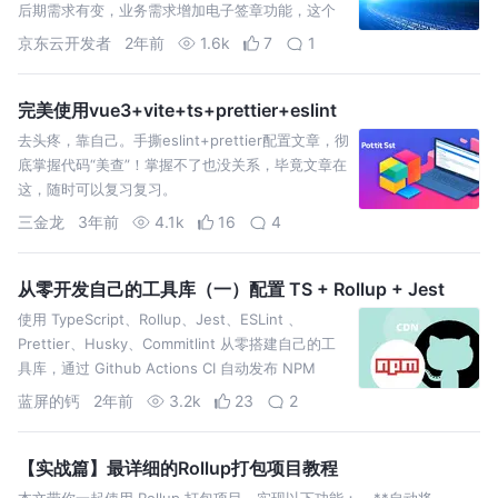
后期需求有变，业务需求增加电子签章功能，这个
时候......
京东云开发者
2年前
1.6k
7
1
完美使用vue3+vite+ts+prettier+eslint
去头疼，靠自己。手撕eslint+prettier配置文章，彻
底掌握代码“美查”！掌握不了也没关系，毕竟文章在
这，随时可以复习复习。
三金龙
3年前
4.1k
16
4
从零开发自己的工具库（一）配置 TS + Rollup + Jest
使用 TypeScript、Rollup、Jest、ESLint 、
Prettier、Husky、Commitlint 从零搭建自己的工
具库，通过 Github Actions CI 自动发布 NPM
蓝屏的钙
2年前
3.2k
23
2
【实战篇】最详细的Rollup打包项目教程
本文带你一起使用 Rollup 打包项目，实现以下功能： - **自动将