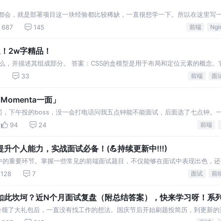
分都会，就是部署项目这一块经验都比较稀缺，一直很想学一下。所以在这里写
的掘友们或者想自己搭建项目部署的可以看一下这篇。 环
687
145
前端
Ngi
题！2w字精品！
模型是什么，并描述其组成部分。 答案：CSS的盒模型是用于布局和定位元素的概念
分依次包裹在元素周围。 2. 解释CS
2
33
前端
面
Momenta一面」
，下午投的boss，没一会打电话问我五点钟能不能面试，后面选了七点钟。
加班面我这个菜鸡了😂。下面是题目和笔者整理的答案
94
24
前端
提升个人能力，实战面试必备！(💪持续更新中!!!)
中的重要环节。掌握一些常见的前端面试题目，不仅能够在面试中表现出色，还
128
7
面试
前
如此坎坷？近N个月面试复盘（附总结答案），快来学习呀！系
台领了大礼包后，一直没有找工作的想法。国庆节后开始刷题投简历，到更新的
录下目前面试的几家吧，大家可以做个参考...