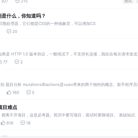
307
215
面试
的区别是什么，你知道吗？
的CSS预处理器，它们都是CSS的一种抽象层，可以增加CS
20
求？ 如果是 HTTP 1.0 版本协议，一般情况下，不支持长连接，因此在每次请求
77
2
s有什么区别 题目分析 mutations和actions是vuex带来的两个独特的概念。
160
5
项目难点
，都离不开项目，这是必考题。简历中要写项目，面试时要聊项目。 基础知识
不行，你再努力也弥补不了
616
18
JS）