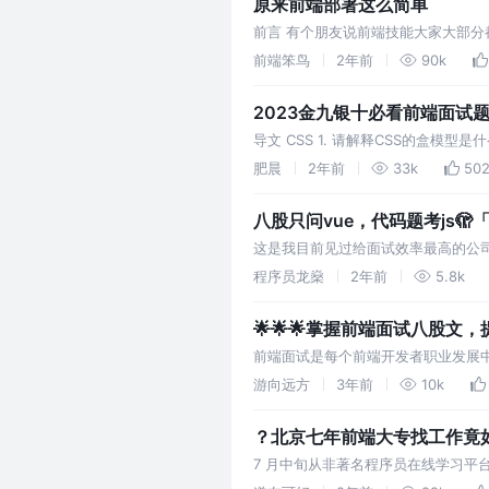
原来前端部署这么简单
前言 有个朋友说前端技能大家大部
开始部署前端项目的全过程，感兴趣
前端笨鸟
2年前
90k
2023金九银十必看前端面试
导文 CSS 1. 请解释CSS的盒
域、内边距、边框和外边距组成，这些部
肥晨
2年前
33k
50
八股只问vue，代码题考js🫣「
这是我目前见过给面试效率最高的公司
声音很好听，人也很nice，辛苦她
程序员龙燊
2年前
5.8k
🌟🌟🌟掌握前端面试八股文，
前端面试是每个前端开发者职业发展
的技术能力和知识广度。
游向远方
3年前
10k
？北京七年前端大专找工作竟
（一）
7 月中旬从非著名程序员在线学习平
个月了。但是面试机会寥寥无几，先记