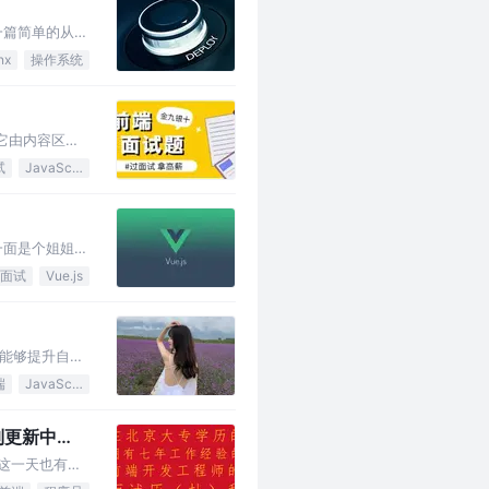
一篇简单的从零
nx
操作系统
。它由内容区
试
JavaScript
一面是个姐姐，
面试
Vue.js
能够提升自身
端
JavaScript
列更新中
这一天也有N