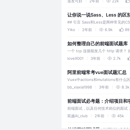
道友可好
2年前
22k
让你说一说Sass、Less 
## 引言 Sass和Less是两种常见
Yiko
2年前
6.9k
99
如何整理自己的前端面试题库
一个 tcp 连接能发几个 http 请
一个 TCP 发送一个 HTTP 请求
loveX001
3年前
2.7k
阿里前端常考vue面试题汇总
Vuex中actions和mutation
只需记住修改状态只能是m
bb_xiaxia1998
3年前
8.3k
前端面试必考题：介绍项目和
前端面试，以及任何技术岗位的面试
通过学习甚至背诵来补齐的。但项目
双越AI_club
2年前
45k
前端基础面试题（HTML,CSS,