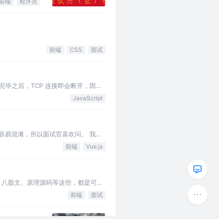
前端
程序员
前端
CSS
面试
发送完毕之后，TCP 连接即会断开，因此
JavaScript
新手程序员容易混淆，所以面试官喜欢问。 我们
前端
Vue.js
、八股文、原理源码等这些，都是可以
前端
面试