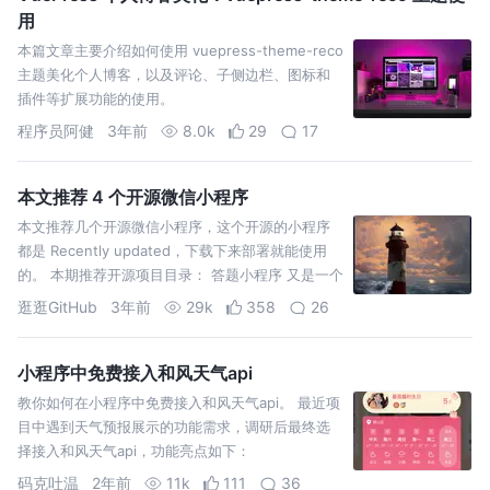
用
本篇文章主要介绍如何使用 vuepress-theme-reco
主题美化个人博客，以及评论、子侧边栏、图标和
插件等扩展功能的使用。
程序员阿健
3年前
8.0k
29
17
本文推荐 4 个开源微信小程序
本文推荐几个开源微信小程序，这个开源的小程序
都是 Recently updated，下载下来部署就能使用
的。 本期推荐开源项目目录： 答题小程序 又是一个
答题小程序 贝壳小盒子 酱茄小程序 01 答题
逛逛GitHub
3年前
29k
358
26
小程序中免费接入和风天气api
教你如何在小程序中免费接入和风天气api。 最近项
目中遇到天气预报展示的功能需求，调研后最终选
择接入和风天气api，功能亮点如下：
码克吐温
2年前
11k
111
36