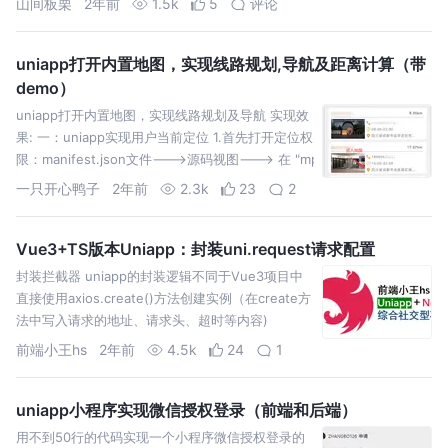
山间板栗
2年前
1.5k
5
评论
uniapp打开内置地图，实现线路规划,导航及距离计算（带
demo）
uniapp打开内置地图，实现线路规划及导航 实现效
果: 一：uniapp实现用户当前定位 1.首先打开定位权
限：manifest.json文件--->源码视图---> 在 "mp-
weixin" :
一只开心鸭子
2年前
2.3k
23
2
Vue3+TS版本Uniapp：封装uni.request请求配置
封装拦截器 uniapp的封装逻辑不同于Vue3项目中
直接使用axios.create()方法创建实例（在create方
法中写入请求的地址、请求头、超时等内容)
前端小王hs
2年前
4.5k
24
1
uniapp小程序实现微信授权登录（前端和后端）
用不到50行的代码实现一个小程序微信授权登录的