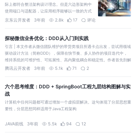
际上都符合整洁架构设计理念。但是六边形架构中
使用端口与适配器，让应用程序能够以一致的方式
被用户、程序、自动化测试、批处理脚本所驱动，
京东云开发者
3年前
2.8k
17
评论
同时能够让应用程序边界更
探秘微信业务优化：DDD从入门到实践
引言 | 本文作者从微信团队维护的带货类项目所遇卡点出发，尝试用领域
驱动设计方法（简称DDD），保障在快节奏、多人协作的项目迭代中，
维持系统的可维护性、可拓展性、高内聚低耦合和稳定性。作者首先剖解
相关
腾讯云开发者
3年前
5.1k
71
2
六个思考维度：DDD + SpringBoot工程九层结构图解与实
战
计算机中任何问题都可通过增加一个虚拟层解决。这句体现了分层思想重
要性，分层思想同样适用于Java工程架构
JAVA前线
3年前
5.5k
94
12