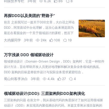
码猿技术专栏
3年前
6.2k
86
8
再探DDD以及美团的“野路子”
前言 之前我写过一篇关于DDD文章，大白话之辩论
DDD，阿里面试中台化理解，这次心血来潮是因为
最近在看掘金的一个关于领域设计的课程，然后下
面谈谈我读后感，以及在我现实项目里面究竟用到
大鸡腿同学
3年前
24k
106
19
哪些内容，最后还有
万字浅谈 DDD 领域驱动设计
领域驱动设计（Domain-Driven Design，DDD）架构时，它是一种软件
设计方法，旨在帮助开发人员更好地理解和解决复杂业务领域的挑战。
DDD 架构的目标是将软件设计与实际业务需求紧密结合，
蜀山剑客李沐白
3年前
4.4k
27
4
领域驱动设计(DDD): 三层架构到DDD架构演化
三层架构的问题 在前文中，我从基础代码的角度探讨了如何运用领域驱
动设计（DDD）来实现高内聚低耦合的代码。本篇文章将从项目架构的