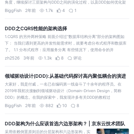
角度，继续探讨三层架构与DDD之间的演化过程，以及DDD如何优化架
构的问
BiggFish
2年前
1.7k
4
1
DDD之CQRS性能的架构选择
1.CQRS 的另外两种策略 前面介绍过“数据库结构分离”部分的架构图如
下： 当我们遇到更高的并发性能需求时，就要考虑分布式程序和数据库
了。 1.1 分布式程序：应用服务分离 有些情况下，使用命令的并
zh2526
3年前
1.3k
8
评论
领域驱动设计(DDD):从基础代码探讨高内聚低耦合的演进
大家好，我是付威，一名已在编码第一线奋斗了十余年的程序员。在
2019年我初次接触到领域驱动设计（Domain-Driven Design，简称
DDD）的概念。在我的探索中，我发现许多有关DDD的教程过
BiggFish
2年前
882
10
8
DDD架构为什么应该首选六边形架构？ | 京东云技术团队
采用依赖倒置原则后的分层架构和六边形架构，实