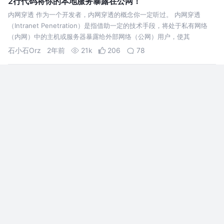
2行代码将你的本地服务暴露在公网！
内网穿透 作为一个开发者，内网穿透的概念你一定听过。 内网穿透
（Intranet Penetration）是指借助一定的技术手段，将处于私有网络
（内网）中的主机或服务器暴露给外部网络（公网）用户，使其
石小石Orz
2年前
21k
206
78
玩转 WebRTC 通信：一文读懂 SDP 协议
详细介绍了 WebRTC 核心内容：SDP 协议，阅读此
文可以加深对 WebRTC 实时通信过程的理解。
MrCoderOrange
5年前
4.5k
5
1
音视频开发——直播推流&拉流技术
一、推流架构 推流SDK客户端的模块主要有三个，
推流采集端、队列控制模块、推流端。其中每个模
块的主要流程如下，本文的主要目的就是拆分推流
流程。 1.1 采集端 视频采集：通过Camera采集视
Coolbreeze
3年前
1.3k
点赞
评论
频。 音