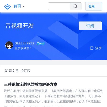
首页
登录
音视频开发
订阅
SEELEEXZzz
更多收藏集
31篇文章 · 0订阅
三种视频流浏览器播放解决方案
最近在项目中遇到需要视频直播、视频回放等需求，在实现过程中也碰到
了很多坑，因此在这里记录一下调研过程中遇到的解决方案。 可以将不
同速率的版本切成相应的片；播放器可以直接使用http协议请求流数据。
延迟大小受切片大小影响，不适合直播，适合视频点播。 实时性差，延