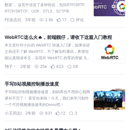
数据`。这其中涉及了多种协议，包括RTP/SRTP、
RTCP/SRTCP、UDP、DTLS、SCTP等
FE杂志社
3年前
2.9k
17
评论
WebRTC这么火🔥，前端靓仔，请收下这篇入门教程
本文是针对小白的 WebRTC 快速入门课，如果你还
之前还不了解 WebRTC，不了解实时通讯，希望你
能认真阅读本文，实现对 WebRTC 的零的突破 💪。
翔子丶
2年前
25k
423
58
手写B站视频控制播放速度
手写B站控制视频播放速度，妈妈再也不用担心我网
课补不完了！ 客官你来啦！今天，我们来学习制作
一个可控视频播放速率的Demo吧！
小王同志i
2年前
931
12
3