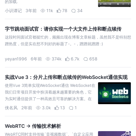
的加载.
小识谭记
3年前
11k
78
34
字节跳动面试官：请你实现一个大文件上传和断点续传
这段时间面试官都挺忙的，频频出现在博客文章标题，虽然我不是特别想
蹭热度，但是实在想不到好的标题了-。-，蹭蹭就蹭蹭 :)
yeyan1996
6年前
374k
6.7k
658
实战Vue 3：分片上传和断点续传的WebSocket通信实现
使用Vue 3简单实现WebSocket通信 WebSocket在
我们日常项目开发中扮演着越来越重要的角色，它
为实时通信提供了一种高效且可靠的解决方案。在
本文中，我们将详细介绍如何在Vue3项目中一步
侠名风
2年前
3.0k
13
1
WebRTC → 传输技术解析
WebRTC同时支持传输`音视频数据`、`自定义应用