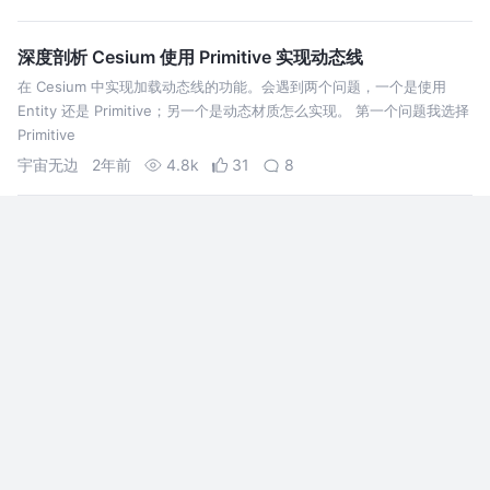
深度剖析 Cesium 使用 Primitive 实现动态线
在 Cesium 中实现加载动态线的功能。会遇到两个问题，一个是使用
Entity 还是 Primitive；另一个是动态材质怎么实现。 第一个问题我选择
Primitive
宇宙无边
2年前
4.8k
31
8
【cesium知识梳理】5.Primitive绘制图形
之前学过、用过cesium，没有系统化的总结，现在
整理一下，方便自己，也方便他人。 本文主要介绍
Primitive绘制图形的用法，暂不涉及深层次的原
理，等自己有时间了，可以尝试读一读源码，再写
小前端端
2年前
4.8k
19
1
一些体会
cesium教程7-航迹模拟(无人机轨迹模拟飞行)
航迹模拟-----模拟真实无人机飞行的轨迹和云台的
拍摄方向,到达指定的拍摄点返回拍摄点的ID,用于显
示对应拍摄点的照片或者视频