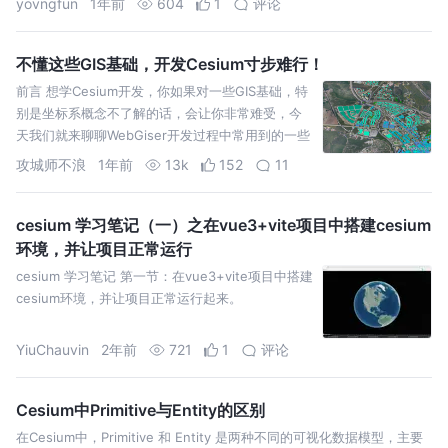
yovngfun
1年前
604
1
评论
不懂这些GIS基础，开发Cesium寸步难行！
前言 想学Cesium开发，你如果对一些GIS基础，特
别是坐标系概念不了解的话，会让你非常难受，今
天我们就来聊聊WebGiser开发过程中常用到的一些
坐标系概念。 GIS坐标系 要熟悉Cesium中常
攻城师不浪
1年前
13k
152
11
cesium 学习笔记（一）之在vue3+vite项目中搭建cesium
环境，并让项目正常运行
cesium 学习笔记 第一节：在vue3+vite项目中搭建
cesium环境，并让项目正常运行起来。
YiuChauvin
2年前
721
1
评论
Cesium中Primitive与Entity的区别
在Cesium中，Primitive 和 Entity 是两种不同的可视化数据模型，主要