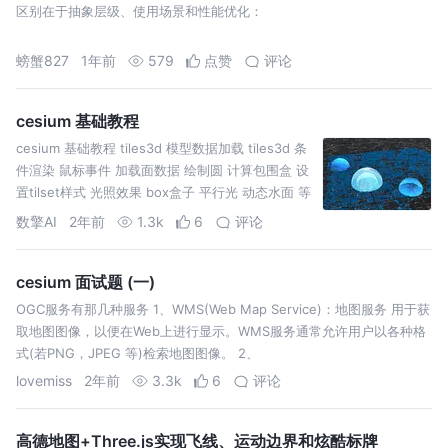
区别在于抽象层级、使用场景和性能优化：
螃蟹827
1年前
579
点赞
评论
cesium 基础教程
cesium 基础教程 tiles3d 模型数据加载 tiles3d 条
件渲染 鼠标事件 加载面数据 绘制圆 计算包围盒 设
置tilset样式 光照效果 box盒子 平行光 动态水面 等
高线 定义等高
数擎AI
2年前
1.3k
6
评论
cesium 面试题 (一)
OGC服务有那⼏种服务 1、WMS(Web Map Service)：地图服务 ⽤于获
取地图图像，以便在Web上进⾏显示。WMS服务通常允许⽤户以各种格
式(若PNG，JPEG 等)检索地图图像。 2、
lovemiss
2年前
3.3k
6
评论
高德地图+Three.js实现飞线、运动边界和炫酷标牌