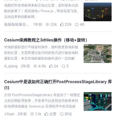
地图经常使用标牌来标注地点位置，是时候来点炫
酷的效果了！用高德地+Three.js，带你实现飞线、
运动边界和炫酷标牌。
敲敲敲敲暴你脑袋
1年前
32k
239
46
Cesium保姆教程之3dtiles操作（移动+旋转）
对倾斜摄影进行平移旋转操作，随时能更新倾斜摄
影的位置，无需再通过改代码的形式进行修改倾斜
摄影位置，本文对倾斜摄影的操作进行一定的解
析，并包括全部的源码
A_qiang
2年前
4.9k
24
5
Cesium中是该如何正确打开PostProcessStageLibrary 库
(1)
介绍 PostProcessStageLibrary 库提供了一组预定
义的后期处理效果，开发者可以使用这些效果来轻
松地增强或修改 Cesium.js 应用程序中的渲染效
果，并创造出更加逼真和引人注目的
JYuan
2年前
1.1k
点赞
评论