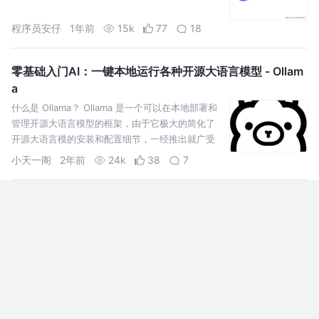
程序员安仔
1年前
15k
77
18
零基础入门AI：一键本地运行各种开源大语言模型 - Ollam
a
什么是 Ollama？ Ollama 是一个可以在本地部署和
管理开源大语言模型的框架，由于它极大的简化了
开源大语言模的安装和配置细节，一经推出就广受
好评，目前已在github上获得了46k star。
小天一阁
2年前
24k
38
7
Sora不香了，Runway Gen-3震撼发布！AI电影时代真的
要来了！（附与快手可灵对比测试）
程序员X小鹿：AI 视频太卷了！ 刚上线的快手可灵
（Kling）、Luma AI 的 Dream Machine 的热乎劲
还没过，Runway 又发布重磅消息： Runway Gen-
3 来了！
程序员X小鹿
2年前
1.4k
2
评论