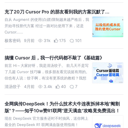
充了20刀 Cursor Pro 的朋友看到我的方案沉默了...
自从 Augment 的使用(白嫖)限制越来越严格后，我
开始寻找替代方案 经过一路对比使用下来，还是
Cursor......
极客密码
9月前
31k
175
101
搞懂 Cursor 后，我一行代码都不敲了《基础篇》
前言 Hi～大家好呀，我是清汤饺子。 前几天不是写
了几篇 Cursor 技巧嘛，很多朋友看完说挺有用的。
但也有人说：饺子啊，有没有更系统的教程？我想
从零开始学。 好！那我就出一个系列教程，手把手
清汤饺子
4月前
3.4k
40
7
教你。
全网疯传DeepSeek！为什么技术大牛连夜拆掉本地"阉割
版"？——知乎10w赞R1联网"逆天满血"攻略竟免费流出！
现在 DeepSeek 官方服务还时不时抽风，送你网上
最全的 DeepSeek R1 联网满血版使用指南！