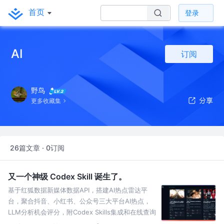
首页
登录
AI
订阅
野鸟
更多收藏集
26篇文章 · 0订阅
又一个神级 Codex Skill 诞生了。
基于红狐数据新媒体数据API，搭建AI热点雷达平
台，聚合抖音、小红书、公众号三大平台AI热点，
LLM分析机会评分，附Codex Skills集成和在线查询
实战。