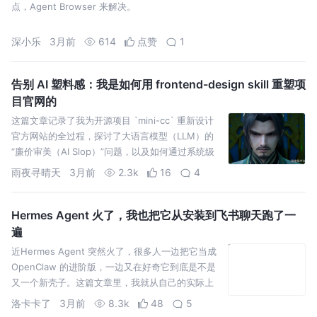
点，Agent Browser 来解决。
深小乐
3月前
614
点赞
1
告别 AI 塑料感：我是如何用 frontend-design skill 重塑项
目官网的
这篇文章记录了我为开源项目 `mini-cc` 重新设计
官方网站的全过程，探讨了大语言模型（LLM）的
“廉价审美（AI Slop）”问题，以及如何通过系统级
的 Skill（技能）来改变 AI 的设计思
雨夜寻晴天
3月前
2.3k
16
4
Hermes Agent 火了，我也把它从安装到飞书聊天跑了一
遍
近Hermes Agent 突然火了，很多人一边把它当成
OpenClaw 的进阶版，一边又在好奇它到底是不是
又一个新壳子。这篇文章里，我就从自己的实际上
手过程出发，先聊聊 Hermes Agent到
洛卡卡了
3月前
8.3k
48
5