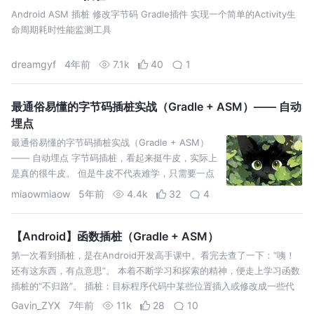
Android ASM 插桩 修改字节码 Gradle插件 实现一个简单的Activity生
命周期耗时性能监测工具
dreamgyf
4年前
7.1k
40
1
最通俗易懂的字节码插桩实战（Gradle + ASM）—— 自动
埋点
最通俗易懂的字节码插桩实战（Gradle + ASM）
—— 自动埋点 字节码插桩，看起来挺牛皮，实际上
是真的很牛皮。 但是牛皮不代表难学，只需要一点
前置知识就能轻松掌握。
miaowmiaow
5年前
4.4k
32
4
【Android】函数插桩（Gradle + ASM）
第一次看到插桩，是在Android开发高手课中。看完去查了一下：“咦！
还有这东西，有点意思”。 本着不断学习和探索的精神，便走上学习函数
插桩的“不归路”。 插桩：目标程序代码中某些位置插入或修改成一些代
码，从而在目标程序运行过程中获取某些程序状态并加以分析。简单来说
Gavin_ZYX
7年前
11k
28
10