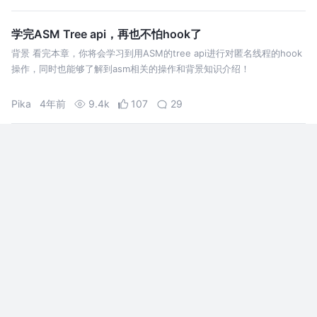
就是在代码中…
学完ASM Tree api，再也不怕hook了
背景 看完本章，你将会学习到用ASM的tree api进行对匿名线程的hook
操作，同时也能够了解到asm相关的操作和背景知识介绍！
Pika
4年前
9.4k
107
29
Android 进阶之路：ASM 修改字节码，这样学就对了！
恢复双休了，准备捡起来写博客这件事，会尝试写
好每一篇博客，准备写一个「进阶之路」的系列，
希望对你有用。 没错，看了很多 ASM 入门的文
章，都感觉文章写的很轻松，站立的高度都太高
鸿洋
4年前
9.1k
105
9
了，我个人觉得想要能够
再学一次gradle系列——groovy，核心对象（一）
针对Android开发中的gradle入门知识，主要解决平
时遇到的一些gradle疑问，包括 groovy重点语法，
闭包到底有什么用 gradle是怎么流转工作的等等