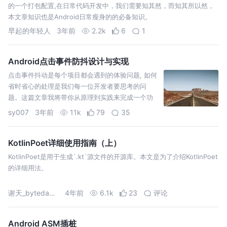
的一个打包配置,在日常代码开发中，我们需要知其然，而知其所以然，
本文章知识也是Android日常瘦身的的必备知识。
早起的年轻人
3年前
2.2k
6
1
Android点击事件防抖设计与实现
点击事件抖动是每个项目都会遇到的体验问题, 如何
省时省心的处理是我们每一位开发者要思考的问
题。这篇文章我将带你从原理到实践来完成一个功
能完善的点击事件防抖插件
sy007
3年前
11k
79
35
KotlinPoet详细使用指南（上）
KotlinPoet是用于生成`.kt`源文件的开源库。本文是为了介绍KotlinPoet
的详细用法。
谢天_bytedance
4年前
6.1k
23
评论
Android ASM插桩