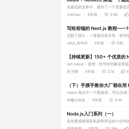
在最近的业务中，接到了一个需要处
的（平均处理一条数据需要 25s 
Jrainlau
5年前
3.6k
地处理。那么有没有办法能够减少处
写给前端的 Nest.js 教程
沉默了很久，一直都没发文章，有些惭愧
3.0 和 Nest.js 都摸了一下，
J4ck_W4n9
5年前
43k
【持续更新】150+ 个优质的 No
set-value - 使用 . 符号给对象设置值
木子朗
5年前
3.1k
4
（下）手摸手教你大厂都在用 Re
redux 相当于一个数据库，可以当成一
action，redux-logger是re
Ai懒人码农
5年前
3.4k
Node.js入门系列（一）
首先要感谢很多私信和评论的小伙伴
学习总是让我们无法触类旁通，相互
前端格局
5年前
36k