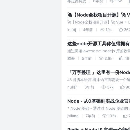
布拉德特皮
6年前
15k
🚀【Node全栈项目开源】🚀 V
WebSocket实现站内信。
🚀【Node全栈项目开源】🚀 Vue +
Imfdj
4年前
19k
36
这些node开源工具你值得拥有(
通过阅读 awesome-nodejs 
如何实现给图片做裁剪、格式转换、
树酱
5年前
3.8k
46
「万字整理 」这里有一份Node
JS 是脚本语言,脚本语言都需要一个
运行的 JS,NodeJS 就是一个解析器。 
null仔
6年前
37k
9
Node - 从0基础到实战企业官
* Node 基础 - 通过对 Node 基础的
jsliang
7年前
132k
Redis + NodeJS 实