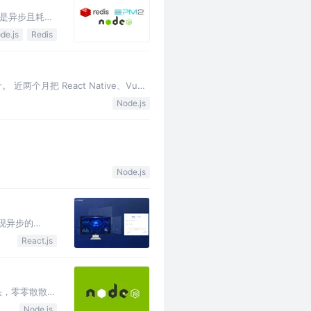
是异步且耗时
数据一条一条
de.js
Redis
把 React Native、Vue
Node.js
Node.js
实现异步的
个…
React.js
头，零零散散的
大家庭，有
Node.js