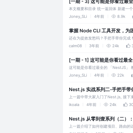
[一期 - 3] 这可能是你看过最
本文概要和目录 统一返回体 新建一个
怎么办？ 细心的小伙伴。已经发现
Joney_SLi
4年前
8.9k
掌握 Node CLI 工具开发
还在为提效发愁吗？手把手带你完成 Nod
calm08
3年前
24k
[一期 - 1] 这可能是你看过最全
这可能是你看过最全的 「NestJS
是我打算弄来个比较全面的解读，构
Joney_SLi
4年前
22k
Nest.js 实战系列二-手把
上一篇中带大家入门了Nest.js,
登录)。
ikoala
4年前
24k
3
Nest.js 从零到壹系列（二）：
上一篇介绍了如何创建项目、路由的
写静态页面。 本教程使用的是 MyS