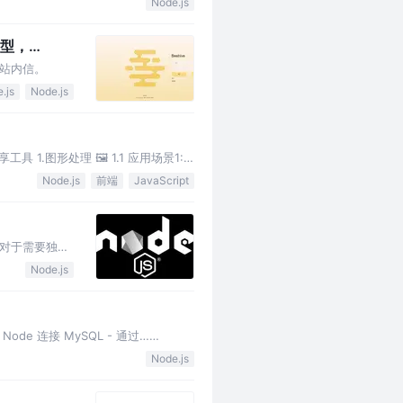
Node.js
模型，
实现站内信。
.js
Node.js
.图形处理 🖼️ 1.1 应用场景1:
Node.js
前端
JavaScript
而对于需要独立
oogl…
Node.js
Node 连接 MySQL - 通过……
Node.js