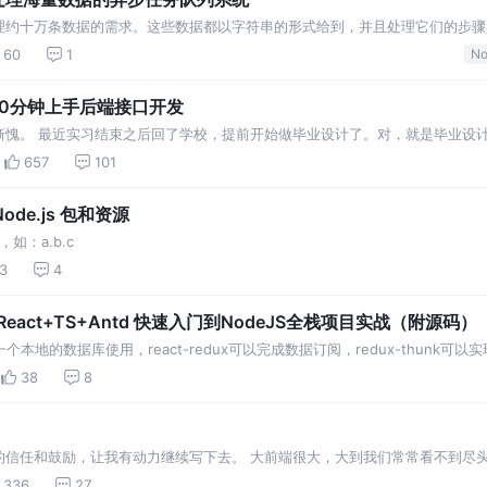
理约十万条数据的需求。这些数据都以字符串的形式给到，并且处理它们的步骤
的时间）。如果以串行的方式实现，其耗时是相当长的： 显然，我们不能简单地把
60
1
No
理的时间呢？…
——10分钟上手后端接口开发
。 最近实习结束之后回了学校，提前开始做毕业设计了。对，就是毕业设计。 近两个月
大概都摸懂了。 鉴于掘金已经很多优秀的 Vue 3.0 教程了，本人自认为文笔远逊于…
657
101
de.js 包和资源
，如：a.b.c
3
4
act+TS+Antd 快速入门到NodeJS全栈项目实战（附源码）
个本地的数据库使用，react-redux可以完成数据订阅，redux-thunk可以
dux的日志中间件。 redux 的核心概念：将需要修改的state都存入到store里，发起一
38
8
的信任和鼓励，让我有动力继续写下去。 大前端很大，大到我们常常看不到尽
鼓励和"揭短"才能让自己变得更强大，所以我在文末为独行的小伙伴准备了前端
336
27