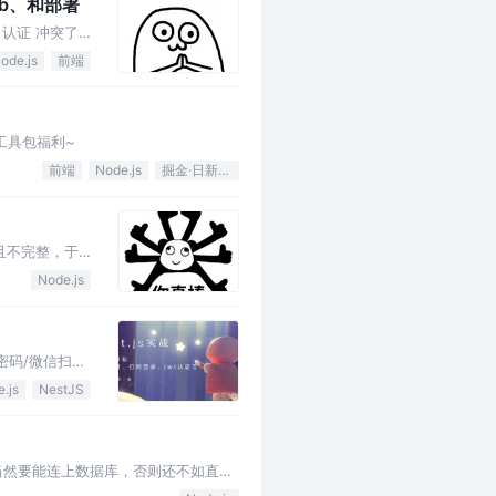
ob、和部署
认证 冲突了
ode.js
前端
e工具包福利~
前端
Node.js
掘金·日新计划
少且不完整，于
Node.js
密码/微信扫码
.js
NestJS
当然要能连上数据库，否则还不如直接
我也是结合项目经历写的教程，…