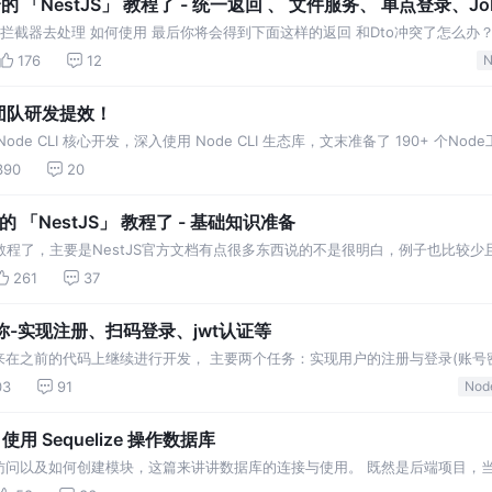
全的 「NestJS」 教程了 - 统一返回 、 文件服务、 单点登录、J
拦截器去处理 如何使用 最后你将会得到下面这样的返回 和Dto冲突了怎么办？
了上面的问题了，那就是，如果我没有验证通过或
176
12
N
，为团队研发提效！
e CLI 核心开发，深入使用 Node CLI 生态库，文末准备了 190+ 个Nod
390
20
的 「NestJS」 教程了 - 基础知识准备
」 教程了，主要是NestJS官方文档有点很多东西说的不是很明白，例子也比较
建一个比较完整的后端应用，汰！开始
261
37
手带你-实现注册、扫码登录、jwt认证等
 接下来在之前的代码上继续进行开发， 主要两个任务：实现用户的注册与登录(账号
03
91
Node
使用 Sequelize 操作数据库
访问以及如何创建模块，这篇来讲讲数据库的连接与使用。 既然是后端项目，
QL，有人可能会问为啥不用 MongoDB。。。呃，因为公司使用 MySQL，