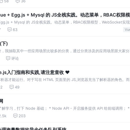
58
36
ue + Egg.js + Mysql 的 JS全栈实践。动态菜单，RBAC权限
 Egg.js + Mysql 的 JS全栈实践。动态菜单，RBAC权限模型，WebSocket
7
63
Vue
下)
库的收录，我抽取其中一些应用场景比较多的分类，通过分类涉及的应用场景跟大家分享工具 1
旋
评论
.js入门指南和实践,请注意查收 ❤️
解析器才能运行。对于写在 HTML 页面里的 JS,浏览器充当了解析器的角色。
解析器需要运行引擎才能对 JavaScript 进行解析,Node.js 采用了 V8 引擎,G
02
49
网
了解学习，打下 Node 基础； * Node API - 开启服务提供 API 给前端调用； * 
2.5k
203
现一个能处理海量数据的异步任务队列系统