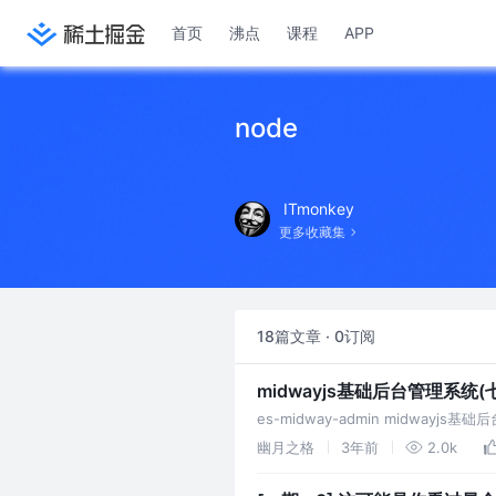
首页
沸点
课程
APP
node
ITmonkey
更多收藏集
18篇文章 · 0订阅
midwayjs基础后台管理系统(
es-midway-admin midwayj
+ typeorm + redis
幽月之格
3年前
2.0k