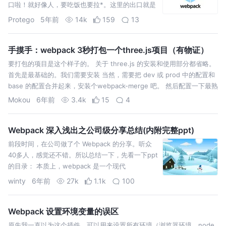
口啦！就好像人，要吃饭也要拉*。这里的出口就是
打包好的东西要把它放在哪里。 module.rules就是
Protego
5年前
14k
159
13
loader的配置位置，loader用于解决一些代码的兼
容性。 plug…
手摸手：webpack 3秒打包一个three.js项目（有物证）
要打包的项目是这个样子的。 关于 three.js 的安装和使用部分都省略。
首先是最基础的。我们需要安装 当然，需要把 dev 或 prod 中的配置和
base 的配置合并起来，安装个webpack-merge 吧。 然后配置一下最熟
悉的脚本运行环节吧。通过--config…
Mokou
6年前
3.4k
15
4
Webpack 深入浅出之公司级分享总结(内附完整ppt)
前段时间，在公司做了个 Webpack 的分享。听众
40多人，感觉还不错。所以总结一下，先看一下ppt
的目录： 本质上，webpack 是一个现代
JavaScript 应用程序的静态模块打包器(module
winty
6年前
27k
1.1k
100
bundler)。当 webpack 处理应用程序时，它会递
归地构建…
Webpack 设置环境变量的误区
原先我一直以为这个插件，可以用来设置所有环境（浏览器环境、node