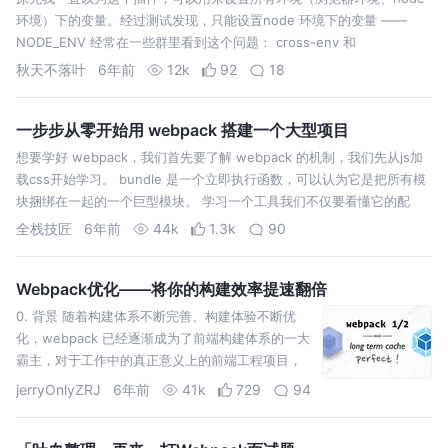
环境）下的变量。经过测试发现，只能设置node 环境下的变量 ——
NODE_ENV 经常在一些群里看到这个问题： cross-env 和
webpack.DefinePlugin 配合使用的时候，无法通过 p…
秋天不落叶
6年前
12k
92
18
一步步从零开始用 webpack 搭建一个大型项目
想要学好 webpack，我们首先要了解 webpack 的机制，我们先从js加
载css开始学习。 bundle 是一个立即执行函数，可以认为它是把所有模
块捆绑在一起的一个巨型模块。 学习一个工具我们不仅要看懂它的配
置，还要对它的原理一起了解，只有学到框架的精髓，我们才能应对如…
全栈技匠
6年前
44k
1.3k
90
Webpack优化——将你的构建效率提速翻倍
0. 背景 随着构建体系不断完善、构建体验不断优
化，webpack 已经逐渐成为了前端构建体系的一大
霸主，对于工作中的真正意义上的前端工程项目，
webpack 已经成为了我们前端构建技术选型的不二
jerryOnlyZRJ
6年前
41k
729
94
选择，包括 create-react-app 以及 vue-cli 等等业
内常见的…