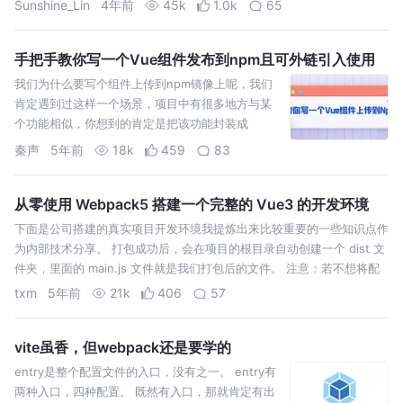
Sunshine_Lin
4年前
45k
1.0k
65
有进
手把手教你写一个Vue组件发布到npm且可外链引入使用
我们为什么要写个组件上传到npm镜像上呢，我们
肯定遇到过这样一个场景，项目中有很多地方与某
个功能相似，你想到的肯定是把该功能封装成
Component组件，后续方便我们调用。但是过了一
秦声
5年前
18k
459
83
段时间，你的Leader让你去开发另一个项目，结果
你在哪个项目中又看见了类似的功能，你这时会怎
么…
从零使用 Webpack5 搭建一个完整的 Vue3 的开发环境
下面是公司搭建的真实项目开发环境我提炼出来比较重要的一些知识点作
为内部技术分享。 打包成功后，会在项目的根目录自动创建一个 dist 文
件夹，里面的 main.js 文件就是我们打包后的文件。 注意：若不想将配
置写在配置文件中，可在项目根目录创建 babel.config.js…
txm
5年前
21k
406
57
vite虽香，但webpack还是要学的
entry是整个配置文件的入口，没有之一。 entry有
两种入口，四种配置。 既然有入口，那就肯定有出