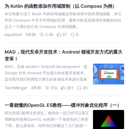
为 Kotlin 的函数添加作用域限制（以 Compose 为例）
本文简要介绍了 Kotlin 中的作用域概念和标准库中的作用域函数，并引
申到 Compsoe 中关于作用域的应用，最终分析实现原理并讲解如何自
定义一个我们自己的 Compose 作用域函数。
equationl
3年前
2.4k
31
6
MAD，现代安卓开发技术：Android 领域开发方式的重大
变革！
MAD，全称 Modern Android Development：是
Google 针对 Android 平台提出的全新开发技术。
旨在指导我们利用官方推出的各项技术来进行高效
的 App 开发。有的时
TechMerger
4年前
31k
361
45
一看就懂的OpenGL ES教程——缓冲对象优化程序（一）
经过前面7篇博文的洗礼，相信你一定已经可以真正
理解如何使用OpenGL es绘制一个渐变色的三角形
了吧，那么恭喜你，此时你已经翻过了入门的第一