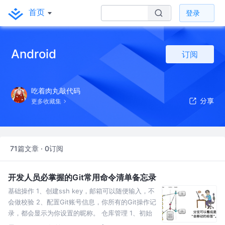
首页
登录
Android
订阅
吃着肉丸敲代码
更多收藏集
71篇文章 · 0订阅
开发人员必掌握的Git常用命令清单备忘录
基础操作 1、创建ssh key，邮箱可以随便输入，不
会做校验 2、配置Git账号信息，你所有的Git操作记
录，都会显示为你设置的昵称。 仓库管理 1、初始
化Git仓库 2、往仓库中添加文件 3、设置