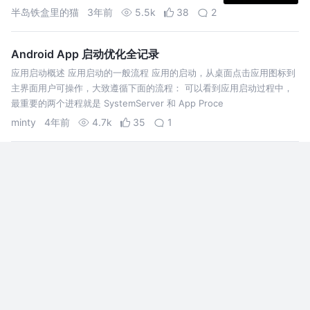
座大山。本文就不继续翻山越岭了，而是讲一些优
半岛铁盒里的猫
3年前
5.5k
38
2
化性的内容。
Android App 启动优化全记录
应用启动概述 应用启动的一般流程 应用的启动，从桌面点击应用图标到
主界面用户可操作，大致遵循下面的流程： 可以看到应用启动过程中，
最重要的两个进程就是 SystemServer 和 App Proce
minty
4年前
4.7k
35
1
Android图形系统（二）驱动篇：垂直同步到底要不要开？
对于应用开发工程师来说，虽然我们不需要写驱动程序，但是了解View
最终是如何显示到屏幕上还是非常有必要的 本篇是Android图形系列的
第二篇文章，依旧是一些关于屏幕的名词解释，和Android系统本
易保山
4年前
6.0k
30
12
通俗易懂 Android 架构组件发展史
架构并非空穴来风，每一种设计都有其存在依据。
故今天我们一起探寻 “架构演化” 来龙去脉，相信阅