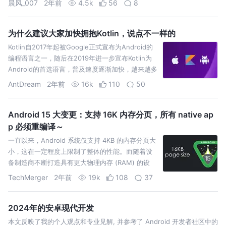
晨风_007
2年前
4.5k
56
8
为什么建议大家加快拥抱Kotlin，说点不一样的
Kotlin自2017年起被Google正式宣布为Android的
编程语言之一，随后在2019年进一步宣布Kotlin为
Android的首选语言，普及速度逐渐加快，越来越多
的公司和项目在引入Kotli
AntDream
2年前
16k
110
50
Android 15 大变更：支持 16K 内存分页，所有 native ap
p 必须重编译～
一直以来，Android 系统仅支持 4KB 的内存分页大
小，这在一定程度上限制了整体的性能。而随着设
备制造商不断打造具有更大物理内存 (RAM) 的设
备，这些设备中的许多可能会配置 16 KB（最终
TechMerger
2年前
19k
108
37
2024年的安卓现代开发
本文反映了我的个人观点和专业见解, 并参考了 Android 开发者社区中的