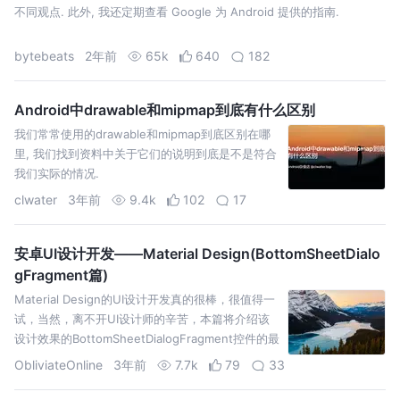
不同观点. 此外, 我还定期查看 Google 为 Android 提供的指南.
bytebeats
2年前
65k
640
182
Android中drawable和mipmap到底有什么区别
我们常常使用的drawable和mipmap到底区别在哪
里, 我们找到资料中关于它们的说明到底是不是符合
我们实际的情况.
clwater
3年前
9.4k
102
17
安卓UI设计开发——Material Design(BottomSheetDialo
gFragment篇)
Material Design的UI设计开发真的很棒，很值得一
试，当然，离不开UI设计师的辛苦，本篇将介绍该
设计效果的BottomSheetDialogFragment控件的最
基本用法，望各位指正
ObliviateOnline
3年前
7.7k
79
33