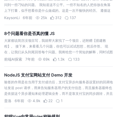
问到一些刁钻的问题。 我知道这不公平。一些不知名的人把你放在角落
上下打量，似乎想看你是什么做成的。这是一次不愉快的经历。 遵循这
个建议：“熟能生巧”。通过投入足够的时间，更好地定期深入了解
KaysonLi
6年前
25k
312
137
JavaScri…
8个问题看你是否真的懂 JS
大家都说简历没项目写，我就帮大家找了一个项目，还附赠【搭建教
程】。 接下来，来看看几个问题，你也可以试试想想，然后作答。 现
在，让我们从头到尾回答每个问题。我将给您一个简短的解释，同时试图
揭开这些行为的神秘面纱，并提供一些参考资料。 使用var关键字声明的
前端AI探索
7年前
69k
1.3k
133
变量在JavaScri…
NodeJS 支付宝网站支付 Demo 开发
验签的作用是在当用于支付成功后，支付宝异步向服务器设置好的回调地
址发送 post 请求，用来告知服务器用户的支付信息，而且服务器最终也
是依据这个异步通知来处理逻辑业务，而不是靠支付宝的同步跳转，并且
当支付宝发送了异步通知请求后，服务端需要做验证检查，这一步是必须
昔洛
6年前
4.9k
22
1
的，因为涉及金钱…
前端Vue中常用rules校验规则