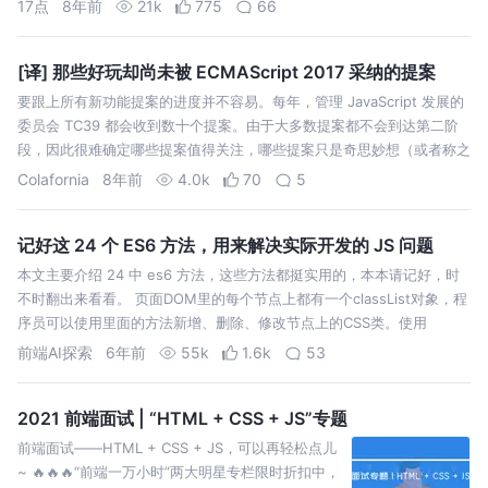
17点
8年前
21k
775
66
利你们《垫底辣妹》 。 1. ["1", "2",
"3"].map(parseInt) 2…
[译] 那些好玩却尚未被 ECMAScript 2017 采纳的提案
要跟上所有新功能提案的进度并不容易。每年，管理 JavaScript 发展的
委员会 TC39 都会收到数十个提案。由于大多数提案都不会到达第二阶
段，因此很难确定哪些提案值得关注，哪些提案只是奇思妙想（或者称之
为异想天开）。 由于现在越来越多的提案涌现出来，想要只停留在这些
Colafornia
8年前
4.0k
70
5
特性提…
记好这 24 个 ES6 方法，用来解决实际开发的 JS 问题
本文主要介绍 24 中 es6 方法，这些方法都挺实用的，本本请记好，时
不时翻出来看看。 页面DOM里的每个节点上都有一个classList对象，程
序员可以使用里面的方法新增、删除、修改节点上的CSS类。使用
classList，程序员还可以用它来判断某个节点是否被赋予了某个CS…
前端AI探索
6年前
55k
1.6k
53
2021 前端面试 | “HTML + CSS + JS”专题
前端面试——HTML + CSS + JS，可以再轻松点儿
~ 🔥🔥🔥“前端一万小时”两大明星专栏限时折扣中，