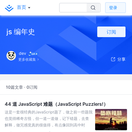
首页
登录
js 编年史
订阅
dev
更多收藏集
10篇文章 · 0订阅
44 道 JavaScript 难题（JavaScript Puzzlers!）
这是一套很经典的JavaScript题了，做之前一些题我
也觉得稀奇古怪，但一道一道做，记下错题，去查
解释，做完感觉真的很值得，有点像回到高中时
候，就想到了沙耶加。如果在学习路上疲惫了，安