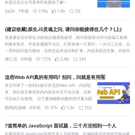
欢迎点击公众号菜单栏各模块了解~
itsOli
7年前
176k
1.9k
33
(建议收藏)原生JS灵魂之问, 请问你能接得住几个？(上)
笔者最近在对原生JS的知识做系统梳理，因为我觉得JS作为前端工程师
的根本技术，学再多遍都不为过。打算来做一个系列，一共分三次发，以
一系列的问题为驱动，当然也会有追问和扩展，内容系统且完整，对初中
级选手会有很好的提升，高级选手也会得到复习和巩固。敬请大家关注！
神三元
6年前
177k
3.6k
241
2.说出下面运行的…
这些Web API真的有用吗? 别问，问就是有用🈶
本文列举了一些列比较不常见的Web API，内容较
多，所以有关兼容性的内容在本文不会出现，大家
可以自己去查阅。 以下案例能配动图的我尽量去配
了，以免内容枯草乏味，但是如果内容有误，也请
聪明的汤姆
6年前
27k
1.3k
152
大家亲喷或者纠正👌 1. querySelector 2.
querySelectorAll…
7道简单的 JavaScript 面试题，三个月没招到一个人
如果你符合JavaScript高级开发人员的资格，在编码面试中很有可能会被