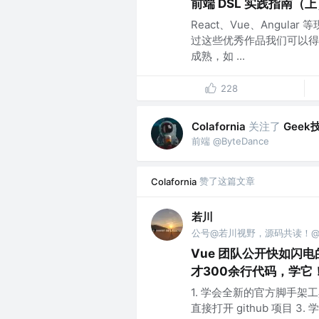
前端 DSL 实践指南（上
React、Vue、Angul
过这些优秀作品我们可以得
成熟，如 ...
228
关注了
Geek
Colafornia
前端 @ByteDance
赞了这篇文章
Colafornia
若川
公号@若川视野，源码共读！@vx 
Vue 团队公开快如闪电的
才300余行代码，学它
1. 学会全新的官方脚手架工具 
直接打开 github 项目 3.