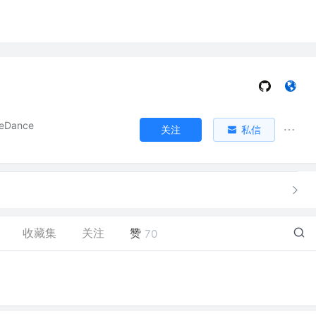
eDance
关注
私信
收藏集
关注
赞
70