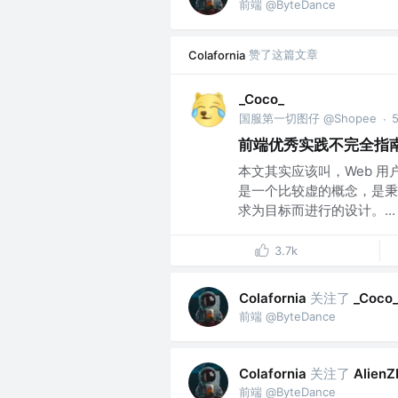
前端 @ByteDance
赞了这篇文章
Colafornia
_Coco_
国服第一切图仔 @Shopee
·
前端优秀实践不完全指
本文其实应该叫，Web 用
是一个比较虚的概念，是秉
求为目标而进行的设计。...
3.7k
关注了
Colafornia
_Coco
前端 @ByteDance
关注了
Colafornia
Alien
前端 @ByteDance