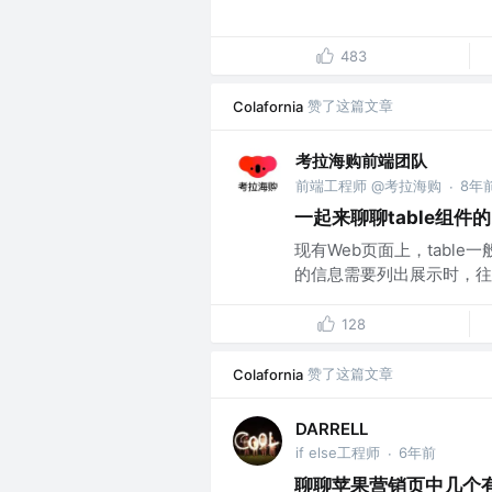
483
赞了这篇文章
Colafornia
考拉海购前端团队
前端工程师 @考拉海购
8年
·
一起来聊聊table组件
现有Web页面上，tabl
的信息需要列出展示时，往往
128
赞了这篇文章
Colafornia
DARRELL
if else工程师
6年前
·
聊聊苹果营销页中几个