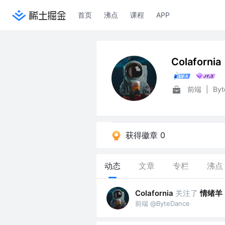
首页
沸点
课程
APP
Colafornia
前端
|
Byt
获得徽章 0
动态
文章
专栏
沸点
关注了
情绪羊
Colafornia
前端 @ByteDance