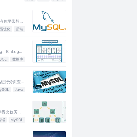
有你平常想不
能优化
后端
g、BinLog、
SQL
数据库
品进行分页查
ySQL
Java
降得比较厉
后端
MySQL