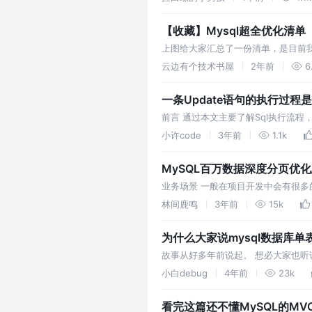
【收藏】Mysql超全优化清
上图给大家汇总了一份清单，是目前
到的，我尽可能的给大家整理出了一
云边有个技术书屋
2年前
6
一条Update语句的执行过程
前言 通过本文主要了解Sql执行流程，这里也涉
WAL
小许code
3年前
1.1k
MySQL百万数据深度分页优
业务场景 一般在项目开发中会有很
看，最常见的一种就是根据日期进行
林间鹿鸣
3年前
15k
为什么大家说mysql数据库
故事从好多年前说起。 想必大家也听
害。 巧了。 我也听说过。
小白debug
4年前
23k
看完这篇还不懂MySQL的MV