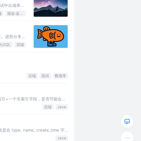
面试中出场率十
端
掘金·金石计划
来。进而分享给
MySQL
后端
后端
面试
数据库
，唯一索引+一个非索引字段，是否可能会锁
后端
Java
 name, create_time 字
到此…
Java