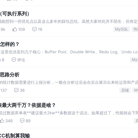
单（可执行系列）
我能想到一些优化点以及这么多年的踩坑总结。虽然大家对此并不陌生，但肯定
份较全的总结并给大家一一举例详解，希望做到温故而知新。
.9k
109
19
MySQL
性
是怎样的？
及到几个核心：Buffer Pool、Double Write、Redo Log、Undo Lo
8
评论
My
化思路分析
多的统计数据需要进行上报分析，一般在分析过后会在后台展示出来给运营和产
筛选。这种统计数据随着时间的推移数据量会慢慢的变大，达
137
36
后端
M
单表最大两千万？依据是啥？
说过数据库单表**建议最大2kw**条数据这个说法。如果超过了，性能就会下
349
89
CC机制算我输