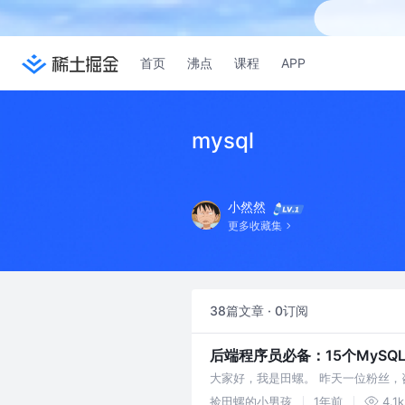
首页
沸点
课程
APP
mysql
小然然
更多收藏集
38篇文章 · 0订阅
后端程序员必备：15个MySQ
大家好，我是田螺。 昨天一位粉丝，咨
不是表设计通用字段嘛。因此，本文跟
捡田螺的小男孩
1年前
4.1k