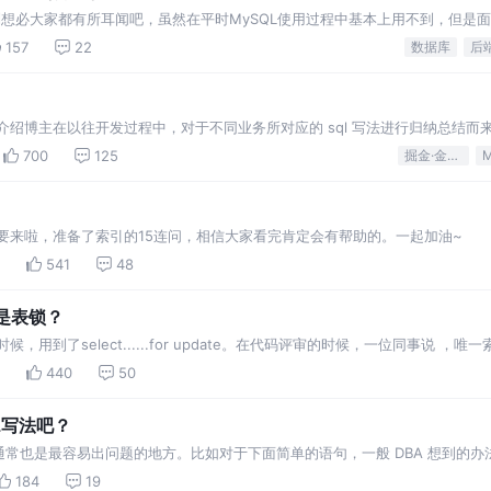
机制想必大家都有所耳闻吧，虽然在平时MySQL使用过程中基本上用不到，但是
道它的工作机制。那么你对MVCC机制了解多
157
22
数据库
后
介绍博主在以往开发过程中，对于不同业务所对应的 sql 写法进行归纳总结而
ql 8.0 博主github
700
125
掘金·金石计划
要来啦，准备了索引的15连问，相信大家看完肯定会有帮助的。一起加油~
541
48
锁还是表锁？
用到了select......for update。在代码评审的时候，一位同事说 
证明
440
50
L写法吧？
最容易出问题的地方。比如对于下面简单的语句，一般 DBA 想到的办法是在 type,
效的利用到索引，性能迅速提升。 好吧，可能90%以上的 DBA 解决该问题就
184
19