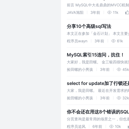
前言 MySQL中大名鼎鼎的MVCC
分高，而且作为架构师的你也是需要知
JAVA旭阳
3年前
11k
分享10个高级sql写法
本文正在参加「金石计划」 本文主要
大家。 本文所讲述 sql 语法都是基于 MyS
程序员wayn
3年前
61k
MySQL索引15连问，抗住！
大家好，我是田螺。 金三银四很快就
捡田螺的小男孩
3年前
45k
select for update加了行
大家，我是田螺。 最近在开发需求的时候，
全表呢？本文田螺哥将通过9个实验
捡田螺的小男孩
3年前
32k
你不会还在用这8个错误的SQ
分页查询是最常用的场景之一，但也通常也是
段上加组合索引。这样条件排序都能有
程序员追风
6年前
10k