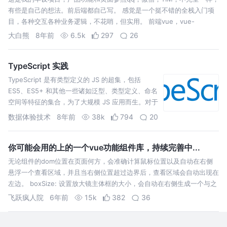
有些是自己的想法。前后端都自己写。 感觉是一个挺不错的全栈入门项
目，各种交互各种业务逻辑，不花哨，但实用。 前端vue，vue-
router,vuex ，vue-cli和axios，scss,用rem做了移动端…
大白熊
8年前
6.5k
297
26
TypeScript 实践
TypeScript 是有类型定义的 JS 的超集，包括
ES5、ES5+ 和其他一些诸如泛型、类型定义、命名
空间等特征的集合，为了大规模 JS 应用而生。对于
TypeScript 本身，更多信息请参考《TypeScript 体
数据体验技术
8年前
38k
794
20
系调研报告》。本文只记录 TypeScript …
你可能会用的上的一个vue功能组件库，持续完善中...
无论组件的dom位置在页面何方，会准确计算鼠标位置以及自动在右侧
悬浮一个查看区域，并且当右侧位置超过边界后，查看区域会自动出现在
左边。 boxSize: 设置放大镜主体框的大小，会自动在右侧生成一个与之
同样大小的查看放大图像的悬浮框，默认500。 minImgUrl: 放大镜小…
飞跃疯人院
6年前
15k
382
36