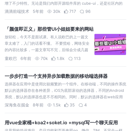
增了不少特性。无论是我们内部开源组件库的 cube-ui，还是社区内的
mpx、taro、vue-better-scr…
滴滴前端技术
5年前
30k
717
96
「颜值即正义」那些管UI小姐姐要来的网站
放轻松，今天不是面试课。有人说欧巴的上一篇文
章太难了，入门的话看不懂。 不要慌哈，网络安全
的内容比较多，一篇文章写不完，后续会分成几篇
文章，带大家手动实现一波，加深理解。 言归正
童欧巴
6年前
70k
1.8k
113
传，今天欧巴要和大家分享一波硬核网站，作为一
名前端工程师，不能总依靠UI小姐姐，工作上要为
UI小姐姐…
一步步打造一个支持异步加载数据的移动端选择器
选择器在应用中是使用比较频繁的一个组件。在移动端，不同的操作系统
默认的选择器存在各种差异，iOS为底部滚动的选择器，不同的Android
系统，默认的选择器也是不尽相同的。同时，默认的选择器在web应用
中定制性也比较差。在实际开发中，针对web应用，我们的需求一般是
深海鱼在掘金
8年前
1.5k
35
4
忽略系统差异，…
用vue全家桶+koa2+soket.io +mysql写一个聊天应用
这是我的毕设项目，产品功能和页面参照qq，微信，TIM，不完全一样，