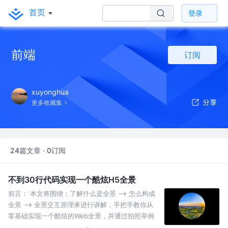
首页
登录
前端
订阅
xuyonghua
更多收藏集
24篇文章 · 0订阅
不到30行代码实现一个酷炫H5全景
前言： 本文将围绕：了解什么是全景 --> 怎么构成
全景 --> 全景交互原理来进行讲解，手把手教你从
零基础实现一个酷炫的Web全景，并通过拍照举例
子来了解其中的原理，小白也能学习，建议收藏学