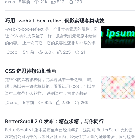
azuo
5年前
21k
513
129
习。
巧用 -webkit-box-reflect 倒影实现各类动效
-webkit-box-reflect 是一个非常有意思的属性，它
让 CSS 有能力像镜子一样，反射我们元素原本绘制
的内容。 上一次写它，它的兼容性还非常非常的惨
淡，但是到今天，虽然还是一个 Non-standard 的
_Coco_
5年前
6.0k
225
21
语法，但是兼容性已经大有改观，并且利用它，我
们可以实现非常…
CSS 奇思妙想边框动画
觉得它的风格很独特，尤其是其中一些边框。 嘿
嘿，所以来一篇边框特辑，看看运用 CSS，可以在
边框上整些什么花样。 谈到边框，首先会想到
border，我们最常用的莫过于 solid，dashed，上
_Coco_
5年前
62k
2.6k
269
图中便出现了 dashed。 除了最常见的 solid，
dashed，CSS b…
BetterScroll 2.0 发布：精益求精，与你同行
BetterScroll v1 版本发布至今已经两年多，这期间 BetterScroll 无论是
在我们公司内部的业务以及社区内，经受住了大量的场景考验，同时也新