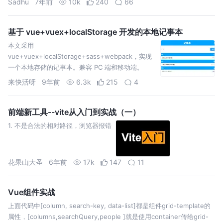
Sadhu
7年前
10k
240
66
列…
基于 vue+vuex+localStorage 开发的本地记事本
本文采用
vue+vuex+localStorage+sass+webpack，实现
一个本地存储的记事本。兼容 PC 端和移动端。
来快活呀
9年前
6.3k
215
4
前端新工具--vite从入门到实战（一）
1. 不是合法的相对路径，浏览器报错
花果山大圣
6年前
17k
147
11
Vue组件实战
上面代码中[column, search-key, data-list]都是组件grid-template的
属性，[columns,searchQuery,people ]就是使用container传给grid-