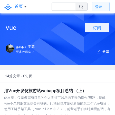
首页
登录
vue
订阅
gaspar本尊
更多收藏集
14篇文章 · 0订阅
用Vue开发仿旅游站webapp项目总结 （上）
此文章，仅是做完项目后的个人觉得可以总结下来的操作/思路，接触
vue不久的朋友应该会有收获。此项目也才是萌新做的第二个Vue项目，
使用了脚手架工具（ vue-cli 2.x 非 3 ），前辈老手们有时间看的话，有
写得不好的地方还请多多指导！~ 仅实现项目首页、项目详情页、城市