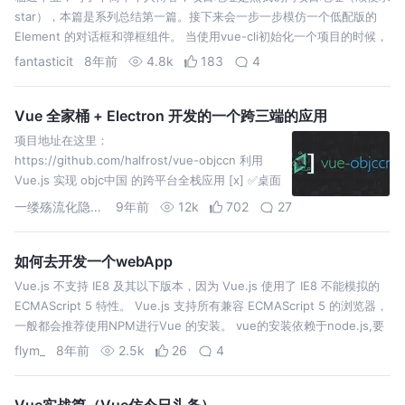
star），本篇是系列总结第一篇。接下来会一步一步模仿一个低配版的
Element 的对话框和弹框组件。 当使用vue-cli初始化一个项目的时候，
会发现src/components文件夹下有一个HelloWorld…
fantasticit
8年前
4.8k
183
4
Vue 全家桶 + Electron 开发的一个跨三端的应用
项目地址在这里：
https://github.com/halfrost/vue-objccn 利用
Vue.js 实现 objc中国 的跨平台全栈应用 [x] ✅桌面
应用，支持 Mac、Linux、Windows 三个平台 [x]
一缕殇流化隐半边冰霜
9年前
12k
702
27
✅Web 应用，支持 桌面浏览器 和 手机浏览…
如何去开发一个webApp
Vue.js 不支持 IE8 及其以下版本，因为 Vue.js 使用了 IE8 不能模拟的
ECMAScript 5 特性。 Vue.js 支持所有兼容 ECMAScript 5 的浏览器，
一般都会推荐使用NPM进行Vue 的安装。 vue的安装依赖于node.js,要
确保你的…
flym_
8年前
2.5k
26
4
Vue实战篇（Vue仿今日头条）