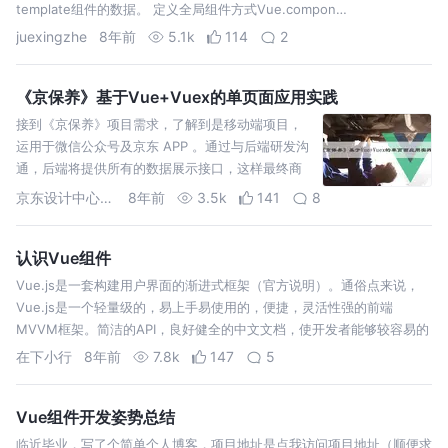
template组件的数据。 定义全局组件方式Vue.compon…
juexingzhe
8年前
5.1k
114
2
《京保养》基于Vue+Vuex的单页面应用实践
接到《京保养》项目需求，了解到是移动端项目，
运用于微信公众号及京东 APP 。通过与后端研发沟
通，后端将提供所有的数据展示接口，这样最终商
定使用前后端分离技术，而作为前端这边就非常适
京东设计中心JDC
8年前
3.5k
141
8
合选择基于 webpack + Vue 的单页面应用来实
现。 前期组内也有基于单页面应用的项目总…
认识Vue组件
Vue.js是一套构建用户界面的渐进式框架（官方说明）。通俗点来说，
Vue.js是一个轻量级的，易上手易使用的，便捷，灵活性强的前端
MVVM框架。简洁的API，良好健全的中文文档，使开发者能够较容易的
上手Vue框架。 本系列文章将结合个人在使用Vue中的一些经(cai)验
在下小行
8年前
7.8k
147
5
(ke…
Vue组件开发姿势总结
临近毕业，写了个简单个人博客，项目地址是点我访问项目地址（顺便求