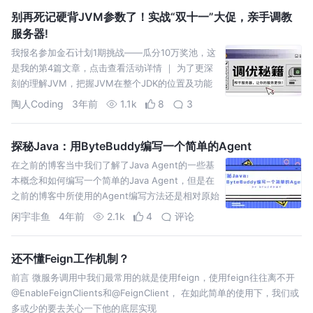
别再死记硬背JVM参数了！实战“双十一”大促，亲手调教
服务器!
我报名参加金石计划1期挑战——瓜分10万奖池，这
是我的第4篇文章，点击查看活动详情 ｜ 为了更深
刻的理解JVM，把握JVM在整个JDK的位置及功能
是十分重要的。
陶人Coding
3年前
1.1k
8
3
探秘Java：用ByteBuddy编写一个简单的Agent
在之前的博客当中我们了解了Java Agent的一些基
本概念和如何编写一个简单的Java Agent，但是在
之前的博客中所使用的Agent编写方法还是相对原始
和繁，这里引入一款代码生成和操作利器
闲宇非鱼
4年前
2.1k
4
评论
还不懂Feign工作机制？
前言 微服务调用中我们最常用的就是使用feign，使用feign往往离不开
@EnableFeignClients和@FeignClient， 在如此简单的使用下，我们或
多或少的要去关心一下他的底层实现