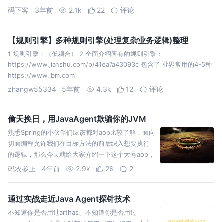
码下客
3年前
2.1k
22
评论
【规则引擎】多种规则引擎(处理复杂业务逻辑)整理
1 规则引擎：（低耦合） 2 全面介绍所有的规则引擎：
https://www.jianshu.com/p/41ea7a43093c 包含了 业界常用的4-5种
https://www.ibm.com
zhangw55334
5年前
4.3k
12
评论
偷天换日，用JavaAgent欺骗你的JVM
熟悉Spring的小伙伴们应该都对aop比较了解，面向
切面编程允许我们在目标方法的前后织入想要执行
的逻辑，那么今天就给大家介绍一下这个大号aop，
Java Agent技术。
码农参上
4年前
2.9k
26
2
通过实战走近Java Agent探针技术
不知道你是否用过arthas、不知道你是否用过