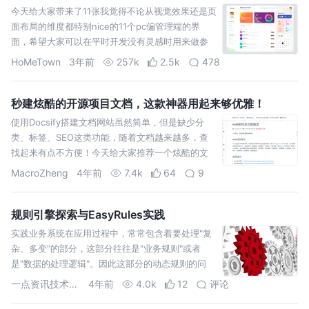
今天给大家带来了11张我觉得不论从视觉效果还是页
面布局的维度都特别nice的11个pc偏管理端的界
面，希望大家可以在平时开发没有灵感时用来做参
考。
HoMeTown
3年前
257k
2.5k
478
秒建炫酷的开源项目文档，这款神器用起来够优雅！
使用Docsify搭建文档网站虽然简单，但是缺少分
类、标签、SEO这类功能，随着文档越来越多，查
找起来有点不方便！今天给大家推荐一个炫酷的文
档主题，用来搭建项目文档网站正合适！
MacroZheng
4年前
7.4k
64
9
规则引擎探索与EasyRules实践
实践业务系统在应用过程中，常常包含着要处理"复
杂、多变"的部分，这部分往往是"业务规则"或者
是"数据的处理逻辑"。因此这部分的动态规则的问
题，往往需要可配置，并对系统
一点资讯技术团队
4年前
4.0k
12
评论