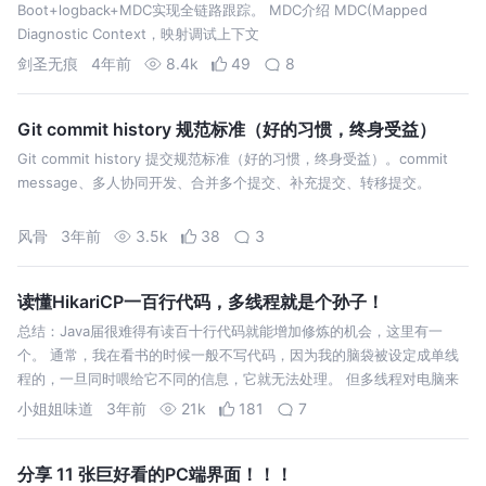
Boot+logback+MDC实现全链路跟踪。 MDC介绍 MDC(Mapped
Diagnostic Context，映射调试上下文
剑圣无痕
4年前
8.4k
49
8
Git commit history 规范标准（好的习惯，终身受益）
Git commit history 提交规范标准（好的习惯，终身受益）。commit
message、多人协同开发、合并多个提交、补充提交、转移提交。
风骨
3年前
3.5k
38
3
读懂HikariCP一百行代码，多线程就是个孙子！
总结：Java届很难得有读百十行代码就能增加修炼的机会，这里有一
个。 通常，我在看书的时候一般不写代码，因为我的脑袋被设定成单线
程的，一旦同时喂给它不同的信息，它就无法处理。 但多线程对电脑来
说就是小
小姐姐味道
3年前
21k
181
7
分享 11 张巨好看的PC端界面！！！