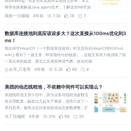
skywalking、你是否对其如何实现有过好奇，本文
将带你探索解谜Java agent技术，了解这些NB开源
框架背后实现基础！
我有一只喵喵
4年前
7.3k
18
7
数据库连接池到底应该设多大？这次直接从100ms优化到3
ms！
我在研究HikariCP（一个数据库连接池）时无意间在HikariCP的Github
wiki上看到了一篇文章（即前面给出的链接），这篇文章有力地消除了我
一直以来的疑虑，看完之后感觉神清气爽。故在此做
公众号_IT老哥
4年前
5.2k
48
4
美团的动态线程池，不依赖中间件可以实现么？
美团线程池文章介绍中，因为业务对线程池参数没
有合理配置，触发过几起生产事故，进而引发了一
系列思考。最终决定封装线程池动态参数调整，扩
展线程池监控以及消息报警等
马丁玩编程
4年前
21k
98
20