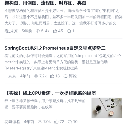
架构图、用例图、流程图、时序图、类图
不想做架构师的程序员不是个好组长。 昨天给学长看了我的“架构图”之
后，才知道那个不是架构图，差不多一半用例图加一半的流程图吧，贻笑
大方了。 所以，知耻而后勇，太尴尬了。这一篇我不打算写多少的文
字，一切尽在不言中，一图顶千言。用例图：用例图是指由参与者
看_未来
5年前
5.4k
45
1
（Actor）、用例（Use ...
SpringBoot系列之Prometheus自定义埋点姿势二
看过前文的小伙伴可能会知道，之前采用的`simpleclient`包定义的几个
metric来实现的，实际上有更简单方便的姿势，那就是直接借助
`MeterRegistry`来创建Metric来实现数据采
一灰灰
4年前
7.2k
13
评论
【实操】线上CPU爆满，一次提桶跑路的经历
线上服务器又被卡爆，用户频繁投诉，找不到谁的
锅，要不要提桶跑路，在线等...............
花哥编程
4年前
7.0k
72
10