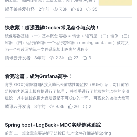
的使用、工作原理、及hotspot源码 解析，
蝎子莱莱爱打怪
2年前
7.3k
83
35
快收藏！超强图解Docker常见命令与实战！
镜像容器基础 （一）基本概念 容器 = 镜像 + 读写层 （二）镜像 （三）
容器 （四）运行的容器 一个运行态容器（running container）被定义
为一个可读写的统一文件系统加上隔离的进程空
腾讯云开发者
3年前
2.3k
23
3
看完这篇，成为Grafana高手！
背景 QQ直播前端团队接入腾讯云前端性能监控（RUM）后，对目前的
监控能力以及上报数据进行了梳理， 并着手进行了前端性能监控的专项
建设，其中监控数据大盘建设是不可或缺的一环。 可视化的监控大盘可
以清晰
腾讯云开发者
3年前
9.8k
26
2
Spring boot+LogBack+MDC实现链路追踪
前言 上一篇文章主要讲解了监控日志,本文将详细讲解Spring