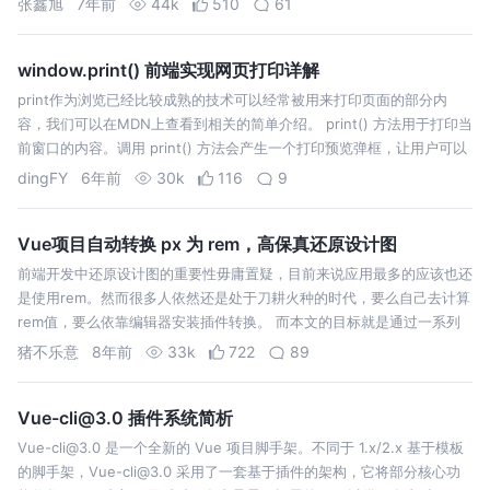
张鑫旭
7年前
44k
510
61
window.print() 前端实现网页打印详解
print作为浏览已经比较成熟的技术可以经常被用来打印页面的部分内
容，我们可以在MDN上查看到相关的简单介绍。 print() 方法用于打印当
前窗口的内容。调用 print() 方法会产生一个打印预览弹框，让用户可以
设置打印请求。最简单的打印就是直接调用window.print…
dingFY
6年前
30k
116
9
Vue项目自动转换 px 为 rem，高保真还原设计图
前端开发中还原设计图的重要性毋庸置疑，目前来说应用最多的应该也还
是使用rem。然而很多人依然还是处于刀耕火种的时代，要么自己去计算
rem值，要么依靠编辑器安装插件转换。 而本文的目标就是通过一系列
的配置后，在开发中可以直接使用设计图的尺寸开发，项目为我们自动编
猪不乐意
8年前
33k
722
89
译，转换成rem。…
Vue-cli@3.0 插件系统简析
Vue-cli@3.0 是一个全新的 Vue 项目脚手架。不同于 1.x/2.x 基于模板
的脚手架，Vue-cli@3.0 采用了一套基于插件的架构，它将部分核心功