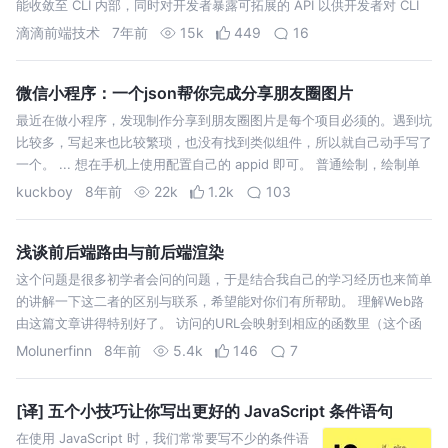
能收敛至 CLI 内部，同时对开发者暴露可拓展的 API 以供开发者对 CLI
的功能进行灵活的拓展和配置。接下来…
滴滴前端技术
7年前
15k
449
16
微信小程序：一个json帮你完成分享朋友圈图片
最近在做小程序，发现制作分享到朋友圈图片是每个项目必须的。遇到坑
比较多，写起来也比较繁琐，也没有找到类似组件，所以就自己动手写了
一个。 ... 想在手机上使用配置自己的 appid 即可。 普通绘制，绘制单
张分享图。 把 components 中的 canvasdrawer 拷…
kuckboy
8年前
22k
1.2k
103
浅谈前后端路由与前后端渲染
这个问题是很多初学者会问的问题，于是结合我自己的学习经历也来简单
的讲解一下这二者的区别与联系，希望能对你们有所帮助。 理解Web路
由这篇文章讲得特别好了。 访问的URL会映射到相应的函数里（这个函
数是广义的，可以是前端的函数也可以是后端的函数），然后由相应的函
Molunerfinn
8年前
5.4k
146
7
数来决定返回给这个…
[译] 五个小技巧让你写出更好的 JavaScript 条件语句
在使用 JavaScript 时，我们常常要写不少的条件语