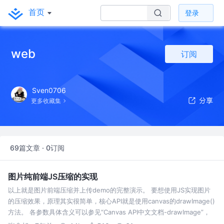
首页
登录
web
订阅
Sven0706
更多收藏集
69篇文章 · 0订阅
图片纯前端JS压缩的实现
以上就是图片前端压缩并上传demo的完整演示。 要想使用JS实现图片
的压缩效果，原理其实很简单，核心API就是使用canvas的drawImage()
方法。 各参数具体含义可以参见“Canvas API中文文档-drawImage”，
这里不展开。 把大图片画在一张小画布上，压缩…