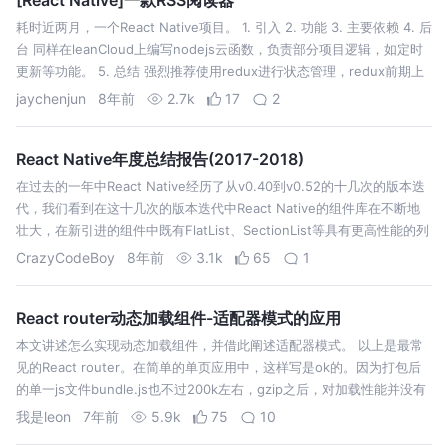
耗时近两月，一个React Native项目。 1. 引入 2. 功能 3. 主要依赖 4. 后
台 同样在leanCloud上编写nodejs云函数，负责部分项目逻辑，如定时
更新等功能。 5. 总结 强烈推荐使用redux进行状态管理，redux前期上
手可能比较难，但后面绝对能…
jaychenjun
8年前
2.7k
17
2
React Native年度总结报告(2017-2018)
在过去的一年中React Native经历了从v0.40到v0.52的十几次的版本迭
代，我们看到在这十几次的版本迭代中React Native的组件库在不断地
壮大，在新引进的组件中既有FlatList、SectionList等具有更高性能的列
表组件，也有与时俱进的用于适配全屏幕…
CrazyCodeBoy
8年前
3.1k
65
1
React router动态加载组件-适配器模式的应用
本文讲述怎么实现动态加载组件，并借此阐述适配器模式。 以上是最常
见的React router。在简单的单页应用中，这样写是ok的。因为打包后
的单一js文件bundle.js也不过200k左右，gzip之后，对加载性能并没有
太大的影响。 但是，当产品经历多次迭代后，追加的页面导致…
我是leon
7年前
5.9k
75
10