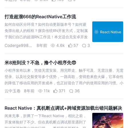
打造超溜666的ReactNative工作流
如何自动区分环境？如何自动更新版本号？如何避
免弹出烦人的框框？摒弃传统RN开发方式，定制属
于我们自己的超溜RN工作流！本文适合无安卓开发
经验的前端工程师阅读，请安卓大佬勿喷~
Coderge99890
8年前
4.6k
57
3
米8抢到没？不急，撸个小程序先😎
小程序发布以来，凭借无需安装、用完即走、触手可及、无需注册、无需
登录、以及社交裂变等多个优势，一路高歌，变得愈来愈火爆，它革命性
的降低了移动应用的开发成本，也正好迎合了用户的使用应用的习惯。小
程序魅力如此之大，作为一枚程序猿，我想怎么不自己做一个呢？话不多
云中玉卷
8年前
11k
371
36
说，咱撸起袖子就是干 …
React Native：真机断点调试+跨域资源加载出错问题解决
闲来无事，折腾了一下React Native，相比之前，
开发体验好了不少。但在真机断点调试那里遇到了