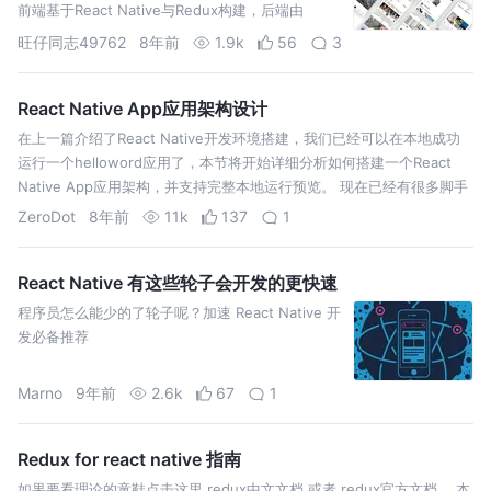
前端基于React Native与Redux构建，后端由
Spring Boot、Dubbo、Zookeeper组成微服务对
旺仔同志49762
8年前
1.9k
56
3
外提供一致的API访问。
React Native App应用架构设计
在上一篇介绍了React Native开发环境搭建，我们已经可以在本地成功
运行一个helloword应用了，本节将开始详细分析如何搭建一个React
Native App应用架构，并支持完整本地运行预览。 现在已经有很多脚手
架工具，如ignite，支持一键创建一个React N…
ZeroDot
8年前
11k
137
1
React Native 有这些轮子会开发的更快速
程序员怎么能少的了轮子呢？加速 React Native 开
发必备推荐
Marno
9年前
2.6k
67
1
Redux for react native 指南
如果要看理论的童鞋点击这里 redux中文文档 或者 redux官方文档 ，本