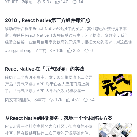
YDJFE
7年前
5.0k
140
14
上面写得很清楚，很友好的分了开发平台跟目标平
台，基本上按着上…
2018，React Native第三方组件库汇总
移动跨平台框架React Native经过4年的发展，其生态已经变得异常丰
富，在使用React Native开发项目的过程中，为了提高开发效率，我们
经常会借鉴一些使用使用率比较高的开源库，根据大众的需求，对这些使
用较高的 React-Native UI 库，我们做一个简单的总结…
xiangzhihong
7年前
16k
252
6
React Native 在「元气阅读」的实践
经历了三个多月的集中开发，阅文集团旗下二次元
产品「元气阅读」APP 终于在各大应用商店上架
了。「元气阅读」APP 大部分的功能模块基于
React Native 开发，整个开发过程前端团队趟了不
阅文前端团队
8年前
17k
452
54
少 React Native 的坑，同时也积累了不少实践心
得，与大家一起分享。 在使…
从React Native到微服务，落地一个全栈解决方案
Poplar是一个社交主题的内容社区，但自身并不做
社区，旨在提供可快速二次开发的开源基础套件。