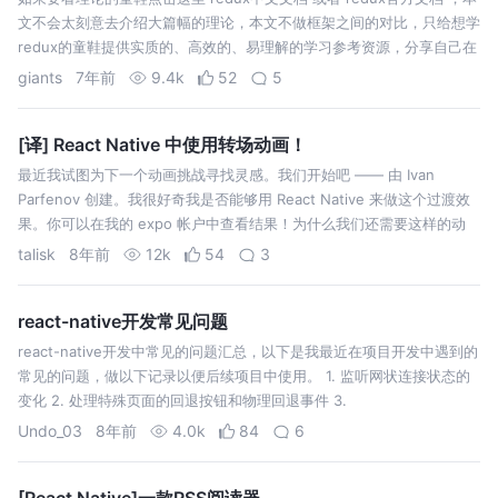
文不会太刻意去介绍大篇幅的理论，本文不做框架之间的对比，只给想学
redux的童鞋提供实质的、高效的、易理解的学习参考资源，分享自己在
学习过程中的得到。文章更新完后会比较长，请耐心阅读理解，仔细品
giants
7年前
9.4k
52
5
味。不…
[译] React Native 中使用转场动画！
最近我试图为下一个动画挑战寻找灵感。我们开始吧 —— 由 Ivan
Parfenov 创建。我很好奇我是否能够用 React Native 来做这个过渡效
果。你可以在我的 expo 帐户中查看结果！为什么我们还需要这样的动
画？来读读 Pablo Stanley 写的绝佳的 UI…
talisk
8年前
12k
54
3
react-native开发常见问题
react-native开发中常见的问题汇总，以下是我最近在项目开发中遇到的
常见的问题，做以下记录以便后续项目中使用。 1. 监听网状连接状态的
变化 2. 处理特殊页面的回退按钮和物理回退事件 3.
createStackNavigator, createBottomTabNa…
Undo_03
8年前
4.0k
84
6
[React Native]一款RSS阅读器