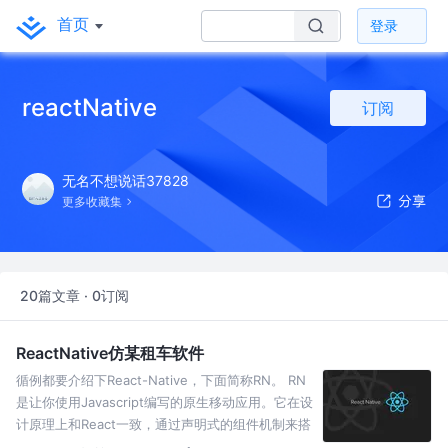
首页
登录
reactNative
订阅
无名不想说话37828
更多收藏集
20篇文章 · 0订阅
ReactNative仿某租车软件
循例都要介绍下React-Native，下面简称RN。 RN
是让你使用Javascript编写的原生移动应用。它在设
计原理上和React一致，通过声明式的组件机制来搭
建丰富多彩的用户界面。 1. 搭建RN环境 其实文档