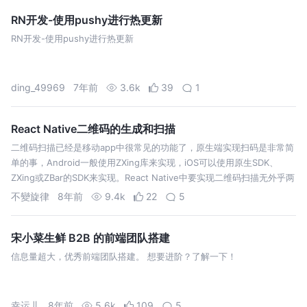
RN开发-使用pushy进行热更新
RN开发-使用pushy进行热更新
ding_49969
7年前
3.6k
39
1
React Native二维码的生成和扫描
二维码扫描已经是移动app中很常见的功能了，原生端实现扫码是非常简
单的事，Android一般使用ZXing库来实现，iOS可以使用原生SDK、
ZXing或ZBar的SDK来实现。React Native中要实现二维码扫描无外乎两
种方式： 原生端封装扫码功能组件，RN端rende…
不變旋律
8年前
9.4k
22
5
宋小菜生鲜 B2B 的前端团队搭建
信息量超大，优秀前端团队搭建。 想要进阶？了解一下！
幸运儿
8年前
5.6k
109
5