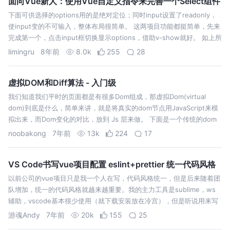
面向Vue新人：使用Vue自定义指令来完善一个Select组件
下面可供选择的options用的是绝对定位；同时input设置了readonly，
使input变的不可输入，整体布局很简单。 这两项目功能都挺简单，先来
完成第一个，点击input框切换显示options，借助v-show就好。 如上所
示，在选项里添加v-show="showOp…
limingru
8年前
8.0k
255
28
虚拟DOM和Diff算法 - 入门级
我们知道我们平时的页面都是有很多Dom组成，那虚拟Dom(virtual
dom)到底是什么，简单来讲，就是将真实的dom节点用JavaScript来模
拟出来，而Dom变化的对比，放到 Js 层来做。 下面是一个传统的dom
节点，大家肯定都不陌生。 很简单，大家都能看懂，tag…
noobakong
7年前
13k
224
17
VS Code书写vue项目配置 eslint+prettier 统一代码风格
以前公司的vue项目只是我一个人在写，代码风格统一，但是后来随着团
队增加，统一的代码风格就越来越重要。我的主力工具是sublime，ws
辅助，vscode基本很少使用（就下载安装放在冷宫），但是听说用来写
vue项目还不错，就开启了一番折腾。当然工具么，没有谁好谁坏了~~
游魂Andy
7年前
20k
155
25
不盲目…