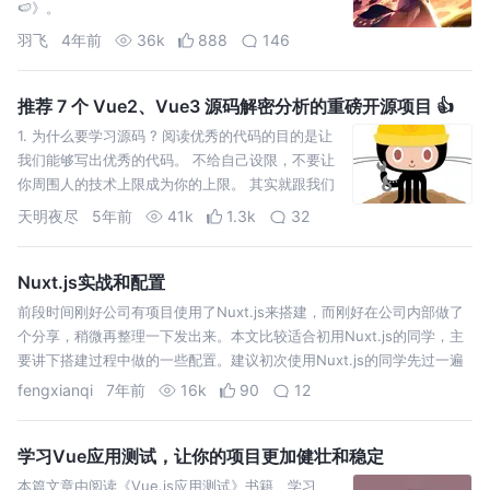
🍉》。
羽飞
4年前
36k
888
146
推荐 7 个 Vue2、Vue3 源码解密分析的重磅开源项目 👍
1. 为什么要学习源码 ? 阅读优秀的代码的目的是让
我们能够写出优秀的代码。 不给自己设限，不要让
你周围人的技术上限成为你的上限。 其实就跟我们
写作文一样，你看的高分作文越多，写出高分作文
天明夜尽
5年前
41k
1.3k
32
的概率就越大。 基于现在的程序员工作模式(模块化
开发，只需要拿到需求做自己的部分)，别说看…
Nuxt.js实战和配置
前段时间刚好公司有项目使用了Nuxt.js来搭建，而刚好在公司内部做了
个分享，稍微再整理一下发出来。本文比较适合初用Nuxt.js的同学，主
要讲下搭建过程中做的一些配置。建议初次使用Nuxt.js的同学先过一遍
官方文档，再回头看下我这篇文章。 原因其实不用多说，就是利用
fengxianqi
7年前
16k
90
12
Nuxt…
学习Vue应用测试，让你的项目更加健壮和稳定
本篇文章由阅读《Vue.js应用测试》书籍、学习