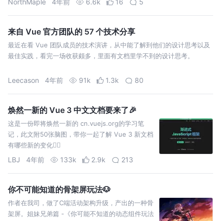
NorthMaple
4年前
6.6k
16
5
来自 Vue 官方团队的 57 个技术分享
最近在看 Vue 团队成员的技术演讲，从中能了解到他们的设计思考以及
最佳实践，看完一场收获颇多，里面有文档里学不到的设计思考。
Leecason
4年前
91k
1.3k
80
焕然一新的 Vue 3 中文文档要来了🎉
这是一份即将焕然一新的 cn.vuejs.org的学习笔
记，此文附50张脑图，带你一起了解 Vue 3 新文档
有哪些新的变化🕵️‍♂️
LBJ
4年前
133k
2.9k
213
你不可能知道的骨架屏玩法🐶
作者在我司，做了C端活动架构升级，产出的一种骨
架屏。姐妹兄弟篇 -《你可能不知道的动态组件玩法