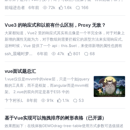
先赞后看，艳遇不断，哈哈哈哈 前几天产品经理给我甩过来一份管理系
前端进击者
6年前
72k
1.6k
166
统的设计原型，我打开…
Vue3 的响应式和以前有什么区别，Proxy 无敌？
大家都知道，Vue2 里的响应式其实有点像是一个半完全体，对于对象上
新增的属性无能为力，对于数组则需要拦截它的原型方法来实现响应式。
这种时候，Vue 提供了一个 api：this.$set，来使得新增的属性也拥有
响应式的效果。 但是对于很多新手来说，很多时候需要小心翼翼的去
ssh_晨曦时梦见兮
6年前
47k
801
68
判…
vue面试题总汇
1.vue仅仅是mvvm中的view层，只是一个如jquery
般的工具库，而不是框架，而angular而是mvvm框
架。 2.vue的双向邦定是基于ES5 中的
3.getter/setter来实现的，而angular而是由自己实
卞卞村长L
8年前
91k
1.1k
53
现一套模版编译规则，需要进行所谓的“脏”检查，
v…
基于Vue实现可以拖拽排序的树形表格（已开源）
效果图如下：在线体验DEMOdrag-tree-table使用方式参数可选值描述