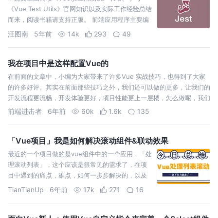
《Vue Test Utils》官网知识以及实际工作经验总结
而来，阅读书籍请支持正版。 前端应用程序主要编
写三种测试类型：单元测试、快照测试、端到端测
汪图南
5年前
14k
293
49
试。本篇文章着重介绍Vue组件的单元测试和快照测
试，对于端到端测试请自行搜索相关…
我在项目中是这样配置Vue的
在前面的文章中，小编为大家带来了许多Vue 实战技巧，也得到了大家
的许多好评。其实在前面那些技巧之外，我们还可以做的更多，让我们的
开发流程更流畅，开发体验更好，项目性能更上一层楼，怎么做呢，我们
一起来看看。 在我们开发的时候，为了方便调试，我们需要使用源码进
前端进击者
6年前
60k
1.6k
135
行调试，但在生产环境…
「Vue项目」我是如何解决滚动组件&联动效果
最近的一个项目做的是vue组件中的一个应用，「处
理滚动列表」，这个应该是很常见的需求了，在项
目中遇到的痛点，难点，如何一步步解决的，以及
小细节一些优化。 经常会遇到的问题就是初始化
TianTianUp
6年前
17k
271
16
了，「还是不能滚动」。那么对于这个而言，我最
近用到一些经验是什么呢？ wrapper是父容器，它
一…