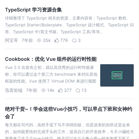
TypeScript 学习资源合集
详细整理了 TypeScript 相关的资源，主要内容有：TypeScript 教程、
TypeScript Starter/Boilerplate、TypeScript 设计模式、TypeScript 问
答、TypeScript 中/英文书籍、TypeScript 工具/库等。
阿宝哥
7年前
35k
779
3
Cookbook：优化 Vue 组件的运行时性能
Vue 2.0 在发布之初，就以其优秀的运行时性能著
称，你可以通过这个第三方 benchmark 来对比其他
框架的性能。Vue 使用了 Virtual DOM 来进行视图
渲染，当数据变化时，Vue 会对比前后两棵组件
迅雷前端
7年前
14k
377
13
树，只将必要的更新同步到视图上。 Vue 帮我们做
了很多，但对…
绝对干货~！学会这些Vue小技巧，可以早点下班和女神约
会了
每天都在写代码，虽然手底下马不停蹄的敲，但是该来的加班还是会来
的，如何能更快的完成手头的工作，提高自己的开发效率，今天小编给大
家带来了这几个Vue小技巧，终于可以在六点像小鹿一样奔跑着下班了。