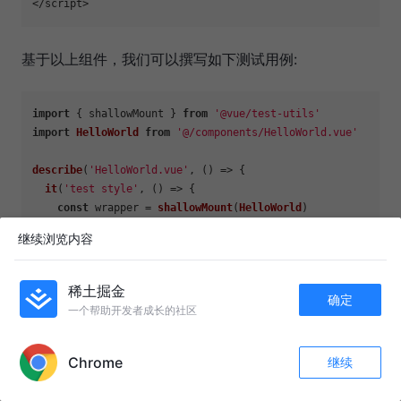
基于以上组件，我们可以撰写如下测试用例:
import
 { shallowMount } 
from
'@vue/test-utils'
import
HelloWorld
from
'@/components/HelloWorld.vue'
describe
(
'HelloWorld.vue'
, 
() =>
 {

it
(
'test style'
, 
() =>
 {

const
 wrapper = 
shallowMount
(
HelloWorld
)

const
 style = wrapper.
find
(
'h1'
).
element
.
style
继续浏览内容
expect
(style.
width
).
toBe
(
'100px'
)

expect
(style.
height
).
toBe
(
'50px'
)

  })

稀土掘金
确定
})

一个帮助开发者成长的社区
APP内打开
Chrome
继续
收藏
293
49
测试组件方法
关注