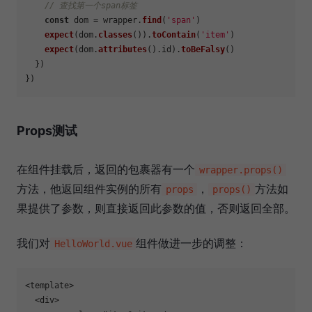
// 查找第一个span标签
const
 dom = wrapper.
find
(
'span'
)

expect
(dom.
classes
()).
toContain
(
'item'
)

expect
(dom.
attributes
().
id
).
toBeFalsy
()

  })

Props测试
在组件挂载后，返回的包裹器有一个
wrapper.props()
方法，他返回组件实例的所有
，
方法如
props
props()
果提供了参数，则直接返回此参数的值，否则返回全部。
我们对
组件做进一步的调整：
HelloWorld.vue
<template>

  <div>
