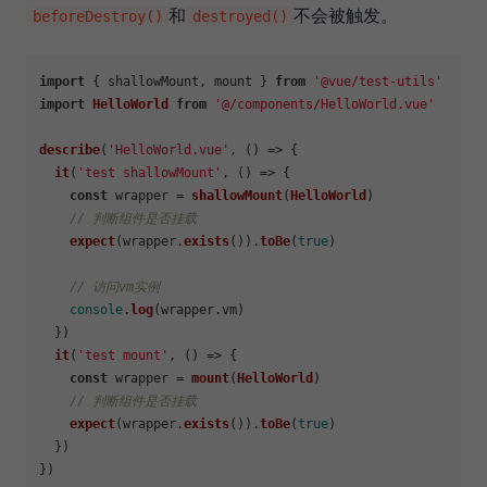
和
不会被触发。
beforeDestroy()
destroyed()
import
 { shallowMount, mount } 
from
'@vue/test-utils'
import
HelloWorld
from
'@/components/HelloWorld.vue'
describe
(
'HelloWorld.vue'
, 
() =>
 {

it
(
'test shallowMount'
, 
() =>
 {

const
 wrapper = 
shallowMount
(
HelloWorld
)

// 判断组件是否挂载
expect
(wrapper.
exists
()).
toBe
(
true
)

// 访问vm实例
console
.
log
(wrapper.
vm
)

  })

it
(
'test mount'
, 
() =>
 {

const
 wrapper = 
mount
(
HelloWorld
)

// 判断组件是否挂载
expect
(wrapper.
exists
()).
toBe
(
true
)

  })
