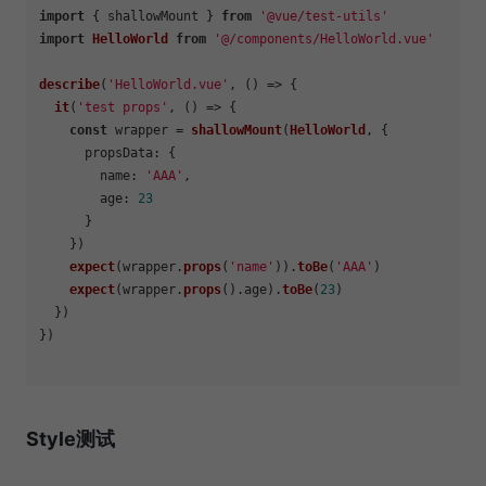
import
 { shallowMount } 
from
'@vue/test-utils'
import
HelloWorld
from
'@/components/HelloWorld.vue'
describe
(
'HelloWorld.vue'
, 
() =>
 {

it
(
'test props'
, 
() =>
 {

const
 wrapper = 
shallowMount
(
HelloWorld
, {

propsData
: {

name
: 
'AAA'
,

age
: 
23
      }

    })

expect
(wrapper.
props
(
'name'
)).
toBe
(
'AAA'
)

expect
(wrapper.
props
().
age
).
toBe
(
23
)

  })

})

Style测试