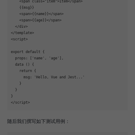
    <span class="item">item</span>

    {{msg}}

    <span>{{name}}</span>

    <span>{{age}}</span>

  </div>

</template>

<script>

export default {

  props: ['name', 'age'],

  data () {

    return {

      msg: 'Hello, Vue and Jest...'

    }

  }

}

随后我们撰写如下测试用例：