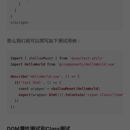
    }

  }

}

那么我们就可以撰写如下测试用例：
import
 { shallowMount } 
from
'@vue/test-utils'
import
HelloWorld
from
'@/components/HelloWorld.vue'
describe
(
'HelloWorld.vue'
, 
() =>
 {

it
(
'test html'
, 
() =>
 {

const
 wrapper = 
shallowMount
(
HelloWorld
)

expect
(wrapper.
html
()).
toContain
(
'<span class="item">i
  })

DOM属性测试和Class测试