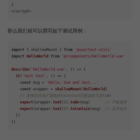
}

那么我们就可以撰写如下测试用例：
import
 { shallowMount } 
from
'@vue/test-utils'
import
HelloWorld
from
'@/components/HelloWorld.vue'
describe
(
'HelloWorld.vue'
, 
() =>
 {

it
(
'test text'
, 
() =>
 {

const
 msg = 
'Hello, Vue and Jest...'
const
 wrapper = 
shallowMount
(
HelloWorld
)

// 更推荐具有扩展性的toContain匹配器而不是toBe
expect
(wrapper.
text
()).
toBe
(msg)       
// 严格相等
expect
(wrapper.
text
()).
toContain
(msg)  
// 是否包含
  })
