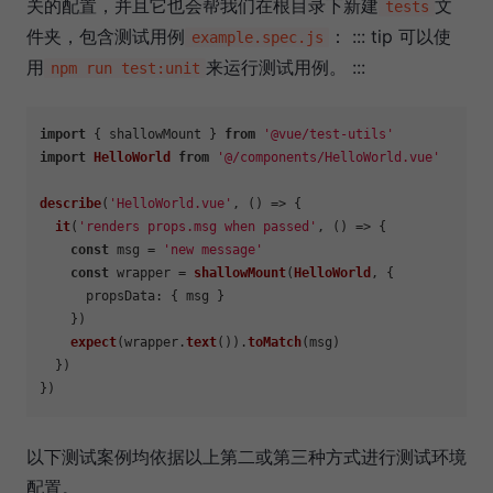
关的配置，并且它也会帮我们在根目录下新建
文
tests
件夹，包含测试用例
： ::: tip 可以使
example.spec.js
用
来运行测试用例。 :::
npm run test:unit
import
 { shallowMount } 
from
'@vue/test-utils'
import
HelloWorld
from
'@/components/HelloWorld.vue'
describe
(
'HelloWorld.vue'
, 
() =>
 {

it
(
'renders props.msg when passed'
, 
() =>
 {

const
 msg = 
'new message'
const
 wrapper = 
shallowMount
(
HelloWorld
, {

propsData
: { msg }

    })

expect
(wrapper.
text
()).
toMatch
(msg)

  })

以下测试案例均依据以上第二或第三种方式进行测试环境
配置。