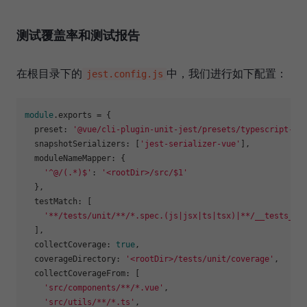
测试覆盖率和测试报告
在根目录下的
中，我们进行如下配置：
jest.config.js
module
.
exports
 = {

preset
: 
'@vue/cli-plugin-unit-jest/presets/typescript-an
snapshotSerializers
: [
'jest-serializer-vue'
],

moduleNameMapper
: {

'^@/(.*)$'
: 
'<rootDir>/src/$1'
  },

testMatch
: [

'**/tests/unit/**/*.spec.(js|jsx|ts|tsx)|**/__tests__/
  ],

collectCoverage
: 
true
,

coverageDirectory
: 
'<rootDir>/tests/unit/coverage'
,

collectCoverageFrom
: [

'src/components/**/*.vue'
,

'src/utils/**/*.ts'
,
