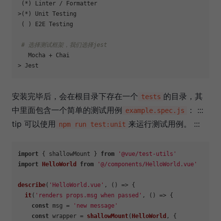
 (*) Linter / Formatter

>(*) Unit Testing

 ( ) E2E Testing

# 选择测试框架，我们选择jest
   Mocha + Chai

安装完毕后，会在根目录下存在一个
的目录，其
tests
中里面包含一个简单的测试用例
： :::
example.spec.js
tip 可以使用
来运行测试用例。 :::
npm run test:unit
import
 { shallowMount } 
from
'@vue/test-utils'
import
HelloWorld
from
'@/components/HelloWorld.vue'
describe
(
'HelloWorld.vue'
, 
() =>
 {

it
(
'renders props.msg when passed'
, 
() =>
 {

const
 msg = 
'new message'
const
 wrapper = 
shallowMount
(
HelloWorld
, {
