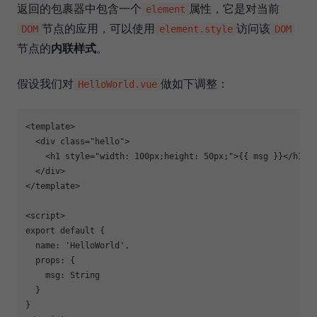
返回的包裹器中包含一个
属性，它是对当前
element
节点的应用，可以使用
访问该
DOM
element.style
DOM
节点的
内联样式
。
假设我们对
做如下调整：
HelloWorld.vue
<template>

  <div class="hello">

    <h1 style="width: 100px;height: 50px;">{{ msg }}</h1>

  </div>

</template>

<script>

export default {

  name: 'HelloWorld',

  props: {

    msg: String

  }

}
