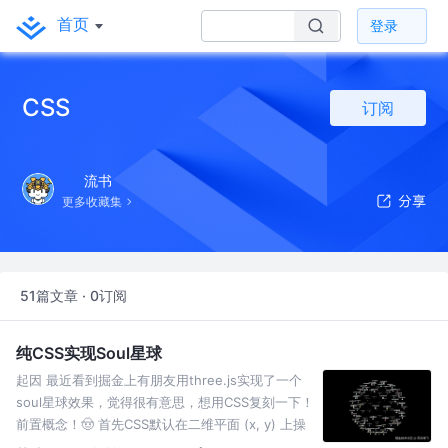
首页
登录
CSS
订阅
流书
更多收藏集
51篇文章 · 0订阅
纯CSS实现Soul星球
起因 最近看到掘金上有朋友用three.js实现了一个
soul星球效果，觉得很有意思，想用CSS复刻一下！
前置概念！🤠 首先CSS默认在二维平面 (x, y) 上操
作： x 轴：对应于水平方向。 y