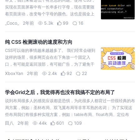
实现在页面屏幕中有一长串多行字母，现在需要随
着页面滚动，改变每个字母的颜色。这也是掘金上
一个同学的私信提问： 这里和这位同学细聊，他没
_Coco_
2年前
5.3k
99
16
有回复，有一个细节
纯 CSS 检测滚动的速度和方向
CSS可以做的事情越来越越多了。 我们经常会碰到
这样的场景，很多网页会在右下角放一个固定入
口，有可能是返回顶部，有可能广告，为了避免干
扰，在页面滚动时，会把这些入口临时收起来，停
XboxYan
2年前
2.4k
92
22
止滚动后再出现，就像这
学会Grid之后，我觉得再也没有我搞不定的布局了
说到布局很多人的感觉应该都是恐惧，为此很多人都背过一些很经典的布
局方案，例如：圣杯布局、双飞翼布局等非常耳熟的名词； 为了实现这
些布局我们有很多种实现方案，例如：table布局、float布局、定位布
田八
2年前
44k
601
109