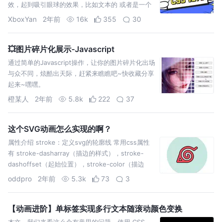
效，起到吸引眼球的效果，比如文本的 或者是一个
卡片容器，里面可能是图片或者文本或者任意元素
XboxYan
2年前
16k
355
30
除此之外，还有那种不
💥图片碎片化展示-Javascript
通过简单的Javascript操作，让你的图片碎片化出场
与众不同，炫酷出天际，赶紧来瞧瞧吧~快收藏分享
起来~嘿嘿。
橙某人
2年前
5.8k
222
37
这个SVG动画怎么实现的啊？
属性介绍 stroke：定义svg的轮廓线 常用css属性
有 stroke-dasharray（描边的样式），stroke-
dashoffset（起始位置），stroke-color（描边
oddpro
2年前
5.3k
73
3
【动画进阶】单标签实现多行文本随滚动颜色变换
本文，我们来看这么个有意思的问题。使用 CSS，