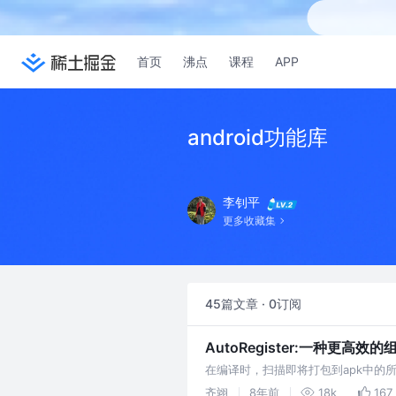
首页
沸点
课程
APP
android功能库
李钊平
更多收藏集
45篇文章 · 0订阅
AutoRegister:一种更高效
在编译时，扫描即将打包到apk中
能，不用再关心项目中有哪些组件类
齐翊
8年前
18k
167