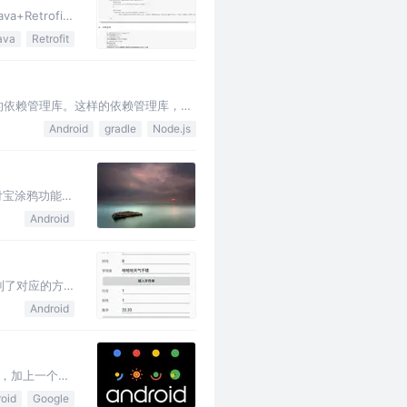
+Retrofit
封装一个使用
ava
Retrofit
码很少可以随
速可靠的依赖管理库。这样的依赖管理库，让
Android
gradle
Node.js
付宝涂鸦功能
(都是图表和各
Android
找到了对应的方
Android
，加上一个有
的用户可以打发
oid
Google