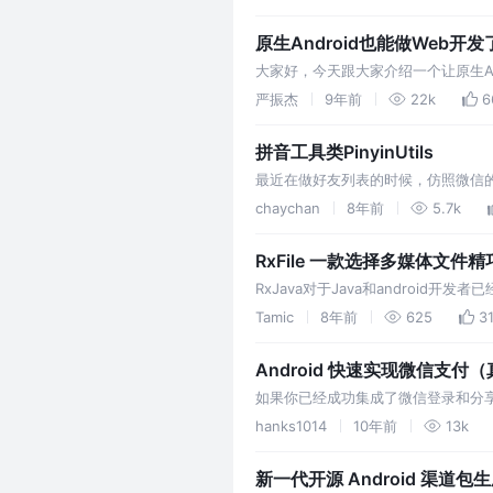
无聊的等待时间，体验更上一层楼。 h
原生Android也能做Web开发
大家好，今天跟大家介绍一个让原生And
https://github.com/yanzhenj
严振杰
9年前
22k
6
拼音工具类PinyinUtils
最近在做好友列表的时候，仿照微信
字，姓氏的处理没有做到位，比如姓氏
chaychan
8年前
5.7k
空…
RxFile 一款选择多媒体文件
RxJava对于Java和androi
册来获取多媒体的工具RxFile。
Tamic
8年前
625
3
Android 快速实现微信支付
如果你已经成功集成了微信登录和分享，
SDK 1）微信官方的集成文档 2）微
hanks1014
10年前
13k
http://www.jianshu.com/
新一代开源 Android 渠道包生