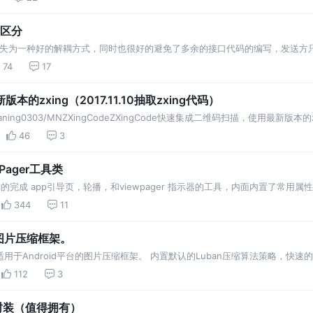
来区分
us不失为一种好的解耦方式，同时也很好的避免了多余的接口代码的编写，发送
程中，也难免遇上了一些不好用的特性。 EventBus可以通过@Subscrib
74
17
zxing（2017.11.10抽取zxing代码）
com/maning0303/MNZXingCodeZXingCode快速集成二维码扫描，使用最新版本的
46
3
ager工具类
快速帮你的完成 app引导页，轮播，和viewpager 指示器的工具，内面内置了
。。。。
344
11
的图片压缩框架。
个适用于Android平台的图片压缩框架。 内置默认的Luban压缩算法策略，
步和异步的调用。 完善的外围api，方便的链式调用，拿来即可用。
112
3
最精简封装（值得拥有）