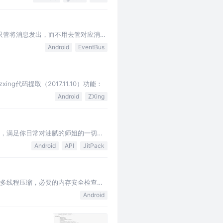
方只管将消息发出，而不用去管对应消息
e注解来声明接收方…
Android
EventBus
zxing代码提取（2017.11.10）功能：
Android
ZXing
常用属性，满足你日常对油腻的师姐的一切幻
Android
API
JitPack
快速的多线程压缩，必要的内存安全检查。
Android