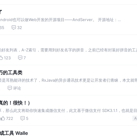
t…
了
roid也可以做Web开发的开源项目——AndServer。 开源地址：
ie/AndServer AndServer是一个Android端的Web服务器，类似Apache或者Tomca
65
32
的好友列表，A-Z索引，需要用到好友名字的拼音，之前已经有封装好拼音的工
单(shan)，由于对于多音字没有做一些处理，仅仅只是取多音字列表的第一个
123
7
精巧的工具类
d开发者已经是耳熟能详的技术了，RxJava的异步通讯技术更是让开发者们青睐，本文就
1
评论
（真的！很快！）
那么此文将助你快速集成微信支付，此文基于微信支付 SDK3.1.1，也就是
信官方资源下载 文／Marno（简书作者） 原文链接：
722
5
A
p/c97639279d2e 著作权归作者所有，转载请联系作者获得授权，并标注 “简书作者”。
成工具 Walle