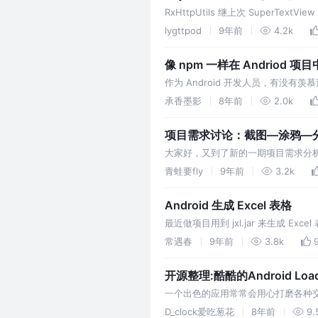
RxHttpUtils 继上次 SuperTextV
的使用，总是感觉封装的不到位，网
lygttpod
9年前
4.2k
起来超级简单的网络框架，个人感觉
意修改源码达到自己需要的效果，废
像 npm 一样在 Andriod 项目
作为 Android 开发人员，有没有
node.js 导入依赖库，非常的方便，一行代
承香墨影
8年前
2.0k
项目需求讨论：截图—涂鸦—
大家好，又到了新的一期项目需求分
欢迎各位点个star哦。(⊙o⊙) 
青蛙要fly
9年前
3.2k
种数据，可能需求分享给别人，告诉
Android 生成 Excel 表格
最近做项目用到 jxl.jar 来生成 
法。
常遇春
9年前
3.8k
开源整理:酷酷的Android L
一个出色的应用常常会用心打磨各种
趣的Loading动画效果将会是一个
D_clock爱吃葱花
8年前
9.