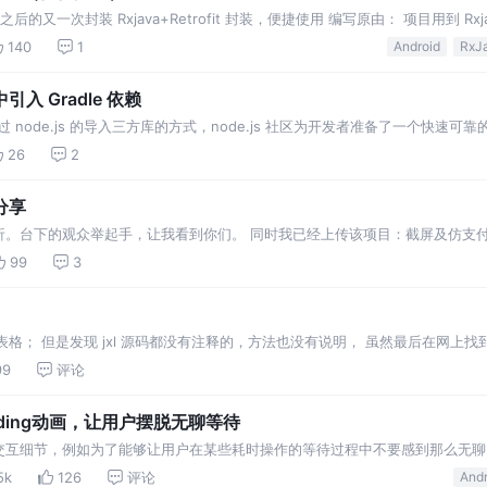
iew 之后的又一次封装 Rxjava+Retrofit 封装，便捷使用 编写原由： 项目用到 Rxjava
上也有很多类此的封装，找来找去没有一款适合自己的，无奈之下只能自己动手
140
1
Android
RxJ
装装的还是挺不错的，相比网络上其他封装简单了不少，使用起来也很方便，源
话不多说了，请看怎么使用！
中引入 Gradle 依赖
羡慕过 node.js 的导入三方库的方式，node.js 社区为开发者准备了一个快
码就搞定了,npm install <library>。 为了搞定这…
26
2
分享
析。台下的观众举起手，让我看到你们。 同时我已经上传该项目：截屏及仿支
开始秋名山飘移之路 这个也是具体项目中遇到的项目需求：需要在一个特定的界面中
99
3
别人…
Excel 表格； 但是发现 jxl 源码都没有注释的，方法也没有说明， 虽然最后在网上
99
评论
oading动画，让用户摆脱无聊等待
交互细节，例如为了能够让用户在某些耗时操作的等待过程中不要感到那么无聊
不错的选择。今天就为大家推荐Github上几个效果比较酷的优质开源项目，让你
5k
126
评论
Andr