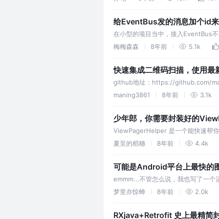
类，不…
给EventBus发的消息加个id
在小型的项目当中，接入EventB
类型的接收方怎么处理。 然而，在使用过
梅梅森森
8年前
5.1k
快速集成二维码扫描，使用最新版本的
github地址：https://github.
maning3861
8年前
3.1k
少年郎，你需要封装好的ViewP
ViewPagerHelper 是一个能
想，解放你的双手，释放你的灵魂。
夏至的稻穗
8年前
4.4k
可能是Android平台上最快
emmm...不管怎么说，我也写了一
不同细粒度下可控的压缩任务，支持同
梦里亦惊蝉
8年前
2.0k
RXjava+Retrofit 史上